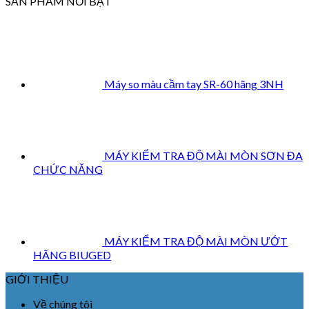
SẢN PHẨM NỔI BẬT
Máy so màu cầm tay SR-60 hãng 3NH
MÁY KIỂM TRA ĐỘ MÀI MÒN SƠN ĐA
CHỨC NĂNG
MÁY KIỂM TRA ĐỘ MÀI MÒN ƯỚT
HÃNG BIUGED
GIỚI THIỆU
Về chúng tôi