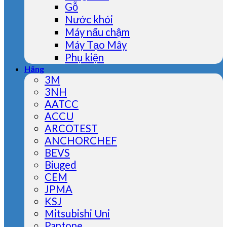
Gỗ
Nước khói
Máy nấu chậm
Máy Tạo Mây
Phụ kiện
Hãng
3M
3NH
AATCC
ACCU
ARCOTEST
ANCHORCHEF
BEVS
Biuged
CEM
JPMA
KSJ
Mitsubishi Uni
Pantone