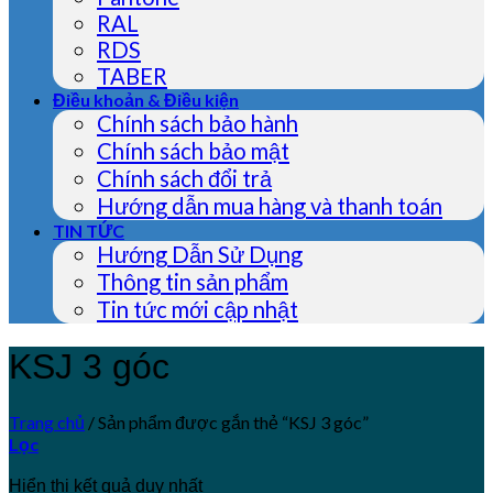
RAL
RDS
TABER
Điều khoản & Điều kiện
Chính sách bảo hành
Chính sách bảo mật
Chính sách đổi trả
Hướng dẫn mua hàng và thanh toán
TIN TỨC
Hướng Dẫn Sử Dụng
Thông tin sản phẩm
Tin tức mới cập nhật
KSJ 3 góc
Trang chủ
/
Sản phẩm được gắn thẻ “KSJ 3 góc”
Lọc
Hiển thị kết quả duy nhất