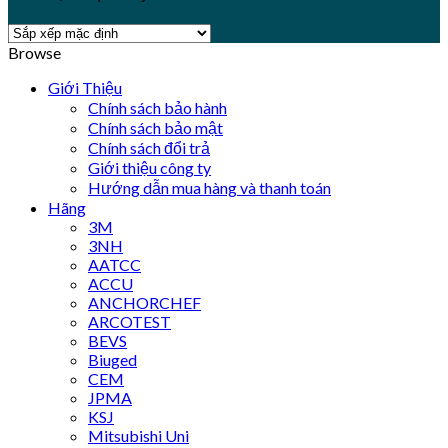
Browse
Giới Thiệu
Chính sách bảo hành
Chính sách bảo mật
Chính sách đổi trả
Giới thiệu công ty
Hướng dẫn mua hàng và thanh toán
Hãng
3M
3NH
AATCC
ACCU
ANCHORCHEF
ARCOTEST
BEVS
Biuged
CEM
JPMA
KSJ
Mitsubishi Uni