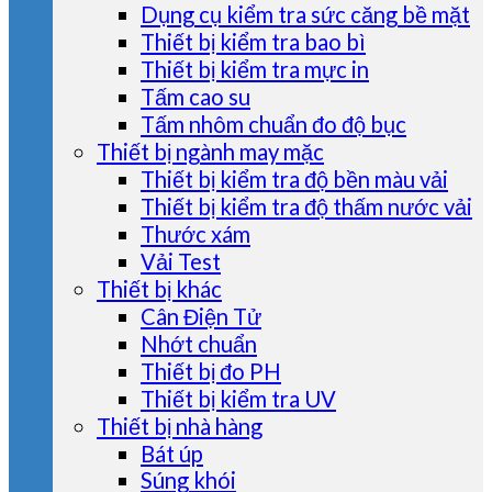
Dụng cụ kiểm tra sức căng bề mặt
Thiết bị kiểm tra bao bì
Thiết bị kiểm tra mực in
Tấm cao su
Tấm nhôm chuẩn đo độ bục
Thiết bị ngành may mặc
Thiết bị kiểm tra độ bền màu vải
Thiết bị kiểm tra độ thấm nước vải
Thước xám
Vải Test
Thiết bị khác
Cân Điện Tử
Nhớt chuẩn
Thiết bị đo PH
Thiết bị kiểm tra UV
Thiết bị nhà hàng
Bát úp
Súng khói