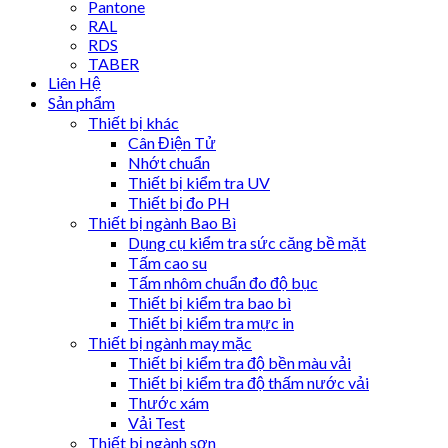
Pantone
RAL
RDS
TABER
Liên Hệ
Sản phẩm
Thiết bị khác
Cân Điện Tử
Nhớt chuẩn
Thiết bị kiểm tra UV
Thiết bị đo PH
Thiết bị ngành Bao Bì
Dụng cụ kiểm tra sức căng bề mặt
Tấm cao su
Tấm nhôm chuẩn đo độ bục
Thiết bị kiểm tra bao bì
Thiết bị kiểm tra mực in
Thiết bị ngành may mặc
Thiết bị kiểm tra độ bền màu vải
Thiết bị kiểm tra độ thấm nước vải
Thước xám
Vải Test
Thiết bị ngành sơn