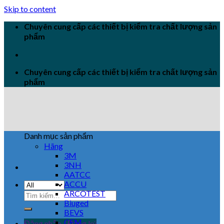
Skip to content
Chuyên cung cấp các thiết bị kiểm tra chất lượng sản
phẩm
Chuyên cung cấp các thiết bị kiểm tra chất lượng sản
phẩm
Danh mục sản phẩm
Hãng
3M
3NH
AATCC
ACCU
ARCOTEST
Biuged
BEVS
CEM
Đăng nhập / Đăng ký