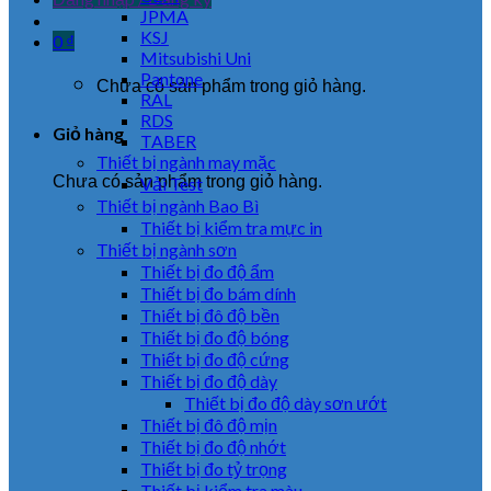
JPMA
KSJ
0
₫
Mitsubishi Uni
Pantone
Chưa có sản phẩm trong giỏ hàng.
RAL
RDS
Giỏ hàng
TABER
Thiết bị ngành may mặc
Chưa có sản phẩm trong giỏ hàng.
Vải Test
Thiết bị ngành Bao Bì
Thiết bị kiểm tra mực in
Thiết bị ngành sơn
Thiết bị đo độ ẩm
Thiết bị đo bám dính
Thiết bị đô độ bền
Thiết bị đo độ bóng
Thiết bị đo độ cứng
Thiết bị đo độ dày
Thiết bị đo độ dày sơn ướt
Thiết bị đô độ mịn
Thiết bị đo độ nhớt
Thiết bị đo tỷ trọng
Thiết bị kiểm tra màu