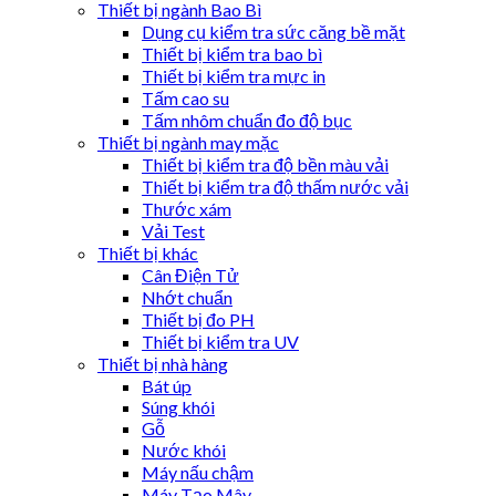
Thiết bị ngành Bao Bì
Dụng cụ kiểm tra sức căng bề mặt
Thiết bị kiểm tra bao bì
Thiết bị kiểm tra mực in
Tấm cao su
Tấm nhôm chuẩn đo độ bục
Thiết bị ngành may mặc
Thiết bị kiểm tra độ bền màu vải
Thiết bị kiểm tra độ thấm nước vải
Thước xám
Vải Test
Thiết bị khác
Cân Điện Tử
Nhớt chuẩn
Thiết bị đo PH
Thiết bị kiểm tra UV
Thiết bị nhà hàng
Bát úp
Súng khói
Gỗ
Nước khói
Máy nấu chậm
Máy Tạo Mây