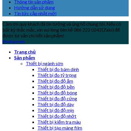
Thông tin sản phẩm
Hướng dẫn sử dụng
Tin tức cập nhật mới
Cảm ơn quý khách đã tin tưởng và ủng hộ chúng tôi. Nếu có
bất kỳ thắc mắc, xin vui lòng liên hệ 086 222 0242(Zalo) để
được tư vấn chi tiết sản phẩm!
tbvina.com
Trang chủ
Sản phẩm
Thiết bị ngành sơn
Thiết bị đo bám dính
Thiết bị đo tỷ trọng
Thiết bị đo độ ẩm
Thiết bị đô độ bền
Thiết bị đo độ bóng
Thiết bị đo độ cứng
Thiết bị đo độ dày
Thiết bị đô độ mịn
Thiết bị đo độ nhớt
Thiết bị kiểm tra màu
Thiết bị tạo màng film