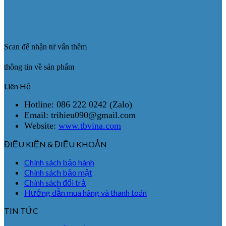
Scan để nhận tư vấn thêm
thông tin về sản phẩm
Liên Hệ
Hotline: 086 222 0242 (Zalo)
Email: trihieu090@gmail.com
Website:
www.tbvina.com
ĐIỀU KIỆN & ĐIỀU KHOẢN
Chính sách bảo hành
Chính sách bảo mật
Chính sách đổi trả
Hướng dẫn mua hàng và thanh toán
TIN TỨC