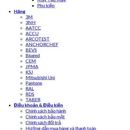
Phụ kiện
Hãng
3M
3NH
AATCC
ACCU
ARCOTEST
ANCHORCHEF
BEVS
Biuged
CEM
JPMA
KSJ
Mitsubishi Uni
Pantone
RAL
RDS
TABER
Điều khoản & Điều kiện
Chính sách bảo hành
Chính sách bảo mật
Chính sách đổi trả
Hướng dẫn mua hàng và thanh toán