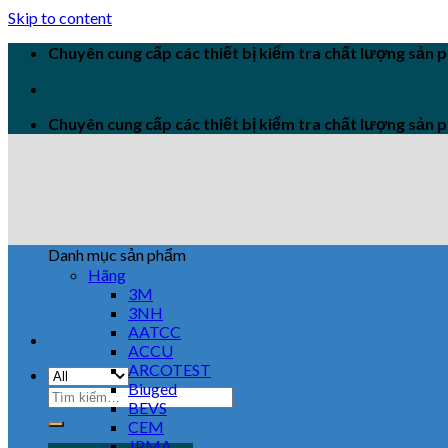
Skip to content
Chuyên cung cấp các thiết bị kiểm tra chất lượng sản
Chuyên cung cấp các thiết bị kiểm tra chất lượng sản
Danh mục sản phẩm
Hãng
3M
3NH
AATCC
ACCU
ARCOTEST
Biuged
BEVS
CEM
JPMA