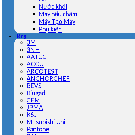
Nước khói
Máy nấu chậm
Máy Tạo Mây
Phụ kiện
Hãng
3M
3NH
AATCC
ACCU
ARCOTEST
ANCHORCHEF
BEVS
Biuged
CEM
JPMA
KSJ
Mitsubishi Uni
Pantone