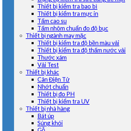
Thiết bị kiểm tra bao bì
Thiết bị kiểm tra mực in
Tấm cao su
Tấm nhôm chuẩn đo độ bục
Thiết bị ngành may mặc
Thiết bị kiểm tra độ bền màu vải
Thiết bị kiểm tra độ thấm nước vải
Thước xám
Vải Test
Thiết bị khác
Cân Điện Tử
Nhớt chuẩn
Thiết bị đo PH
Thiết bị kiểm tra UV
Thiết bị nhà hàng
Bát úp
Súng khói
Gỗ