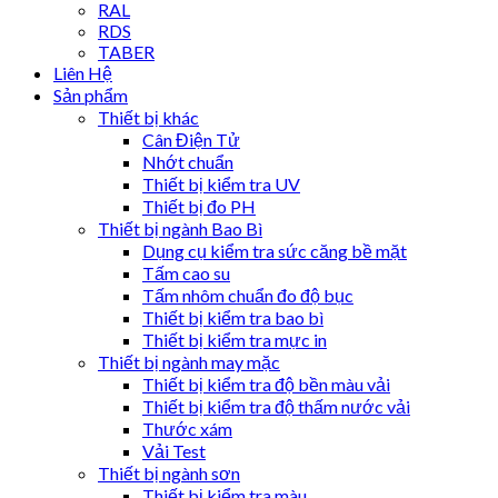
RAL
RDS
TABER
Liên Hệ
Sản phẩm
Thiết bị khác
Cân Điện Tử
Nhớt chuẩn
Thiết bị kiểm tra UV
Thiết bị đo PH
Thiết bị ngành Bao Bì
Dụng cụ kiểm tra sức căng bề mặt
Tấm cao su
Tấm nhôm chuẩn đo độ bục
Thiết bị kiểm tra bao bì
Thiết bị kiểm tra mực in
Thiết bị ngành may mặc
Thiết bị kiểm tra độ bền màu vải
Thiết bị kiểm tra độ thấm nước vải
Thước xám
Vải Test
Thiết bị ngành sơn
Thiết bị kiểm tra màu