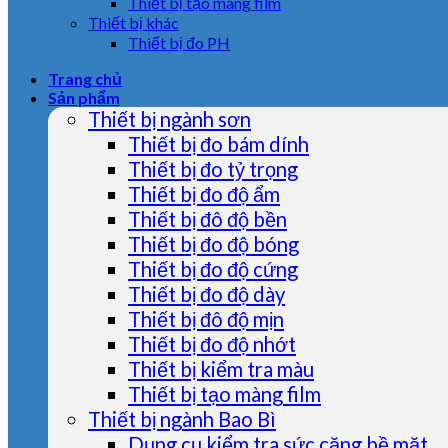
Thiết bị tạo màng film
Thiết bị khác
Thiết bị đo PH
Trang chủ
Sản phẩm
Thiết bị ngành sơn
Thiết bị đo bám dính
Thiết bị đo tỷ trọng
Thiết bị đo độ ẩm
Thiết bị đô độ bền
Thiết bị đo độ bóng
Thiết bị đo độ cứng
Thiết bị đo độ dày
Thiết bị đô độ mịn
Thiết bị đo độ nhớt
Thiết bị kiểm tra màu
Thiết bị tạo màng film
Thiết bị ngành Bao Bì
Dụng cụ kiểm tra sức căng bề mặt