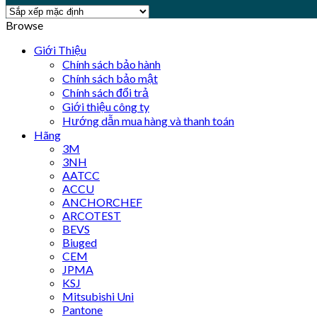
Browse
Giới Thiệu
Chính sách bảo hành
Chính sách bảo mật
Chính sách đổi trả
Giới thiệu công ty
Hướng dẫn mua hàng và thanh toán
Hãng
3M
3NH
AATCC
ACCU
ANCHORCHEF
ARCOTEST
BEVS
Biuged
CEM
JPMA
KSJ
Mitsubishi Uni
Pantone