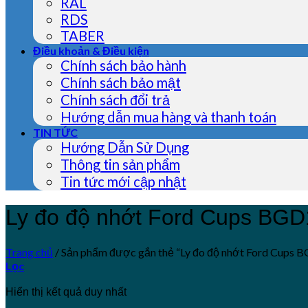
RAL
RDS
TABER
Điều khoản & Điều kiện
Chính sách bảo hành
Chính sách bảo mật
Chính sách đổi trả
Hướng dẫn mua hàng và thanh toán
TIN TỨC
Hướng Dẫn Sử Dụng
Thông tin sản phẩm
Tin tức mới cập nhật
Ly đo độ nhớt Ford Cups BG
Trang chủ
/
Sản phẩm được gắn thẻ “Ly đo độ nhớt Ford Cups 
Lọc
Hiển thị kết quả duy nhất