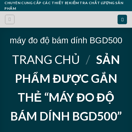
Skip
CHUYÊN CUNG CẤP CÁC THIẾT BỊ KIỂM TRA CHẤT LƯỢNG SẢN
PHẨM
to
content
máy đo độ bám dính BGD500
TRANG CHỦ
/
SẢN
PHẨM ĐƯỢC GẮN
THẺ “MÁY ĐO ĐỘ
BÁM DÍNH BGD500”