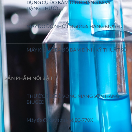
DỤNG CỤ ĐO BÁM DÍNH HÃNG BEVS -
DẠNG THƯỚC
MÁY ĐO ĐỘ NHỚT BGD155 HÃNG BIUGED
MÁY KIỂM TRA ĐỘ BÁM DÍNH KỸ THUẬT SỐ
SẢN PHẨM NỔI BẬT
THƯỚC ĐO ĐỘ VÕNG MÀNG SƠN HÃNG
BIUGED
Máy đo độ dày sơn khô EC-770X