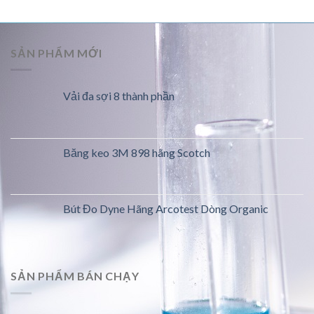
SẢN PHẨM MỚI
Vải đa sợi 8 thành phần
Băng keo 3M 898 hãng Scotch
Bút Đo Dyne Hãng Arcotest Dòng Organic
SẢN PHẨM BÁN CHẠY