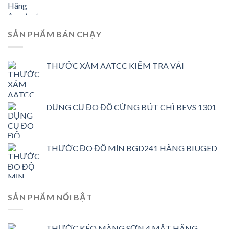
SẢN PHẨM BÁN CHẠY
THƯỚC XÁM AATCC KIỂM TRA VẢI
DỤNG CỤ ĐO ĐỘ CỨNG BÚT CHÌ BEVS 1301
THƯỚC ĐO ĐỘ MỊN BGD241 HÃNG BIUGED
SẢN PHẨM NỔI BẬT
THƯỚC KÉO MÀNG SƠN 4 MẶT HÃNG