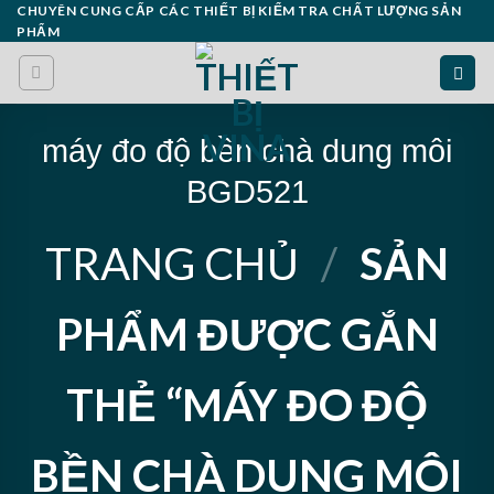
Skip
CHUYÊN CUNG CẤP CÁC THIẾT BỊ KIỂM TRA CHẤT LƯỢNG SẢN
PHẨM
to
content
máy đo độ bền chà dung môi
BGD521
TRANG CHỦ
/
SẢN
PHẨM ĐƯỢC GẮN
THẺ “MÁY ĐO ĐỘ
BỀN CHÀ DUNG MÔI