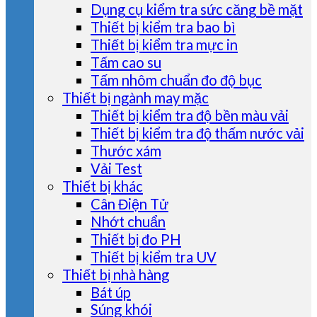
Dụng cụ kiểm tra sức căng bề mặt
Thiết bị kiểm tra bao bì
Thiết bị kiểm tra mực in
Tấm cao su
Tấm nhôm chuẩn đo độ bục
Thiết bị ngành may mặc
Thiết bị kiểm tra độ bền màu vải
Thiết bị kiểm tra độ thấm nước vải
Thước xám
Vải Test
Thiết bị khác
Cân Điện Tử
Nhớt chuẩn
Thiết bị đo PH
Thiết bị kiểm tra UV
Thiết bị nhà hàng
Bát úp
Súng khói