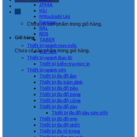
JPMA
KSJ
0
₫
Mitsubishi Uni
Pantone
Chưa có sản phẩm trong giỏ hàng.
RAL
RDS
Giỏ hàng
TABER
Thiết bị ngành may mặc
Chưa có sản phẩm trong giỏ hàng.
Vải Test
Thiết bị ngành Bao Bì
Thiết bị kiểm tra mực in
Thiết bị ngành sơn
Thiết bị đo độ ẩm
Thiết bị đo bám dính
Thiết bị đô độ bền
Thiết bị đo độ bóng
Thiết bị đo độ cứng
Thiết bị đo độ dày
Thiết bị đo độ dày sơn ướt
Thiết bị đô độ mịn
Thiết bị đo độ nhớt
Thiết bị đo tỷ trọng
Thiết bị kiểm tra màu