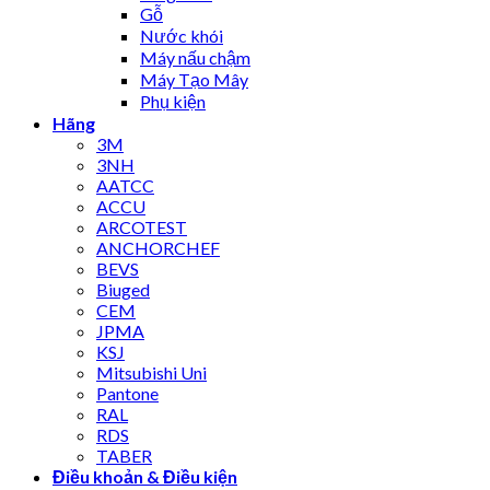
Gỗ
Nước khói
Máy nấu chậm
Máy Tạo Mây
Phụ kiện
Hãng
3M
3NH
AATCC
ACCU
ARCOTEST
ANCHORCHEF
BEVS
Biuged
CEM
JPMA
KSJ
Mitsubishi Uni
Pantone
RAL
RDS
TABER
Điều khoản & Điều kiện