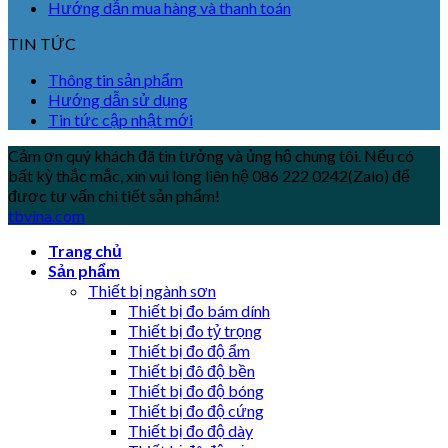
Hướng dẫn mua hàng và thanh toán
TIN TỨC
Thông tin sản phẩm
Hướng dẫn sử dụng
Tin tức cập nhật mới
Cảm ơn quý khách đã tin tưởng và ủng hộ chúng tôi. Nếu có
bất kỳ thắc mắc, xin vui lòng liên hệ 086 222 0242(Zalo) để
được tư vấn chi tiết sản phẩm!
tbvina.com
Trang chủ
Sản phẩm
Thiết bị ngành sơn
Thiết bị đo bám dính
Thiết bị đo tỷ trọng
Thiết bị đo độ ẩm
Thiết bị đô độ bền
Thiết bị đo độ bóng
Thiết bị đo độ cứng
Thiết bị đo độ dày