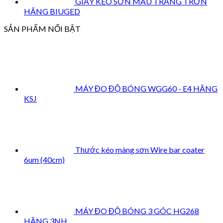
GIẤY KÉO SƠN MÀU TRẮNG TRƠN
HÃNG BIUGED
SẢN PHẨM NỔI BẬT
MÁY ĐO ĐỘ BÓNG WGG60 - E4 HÃNG
KSJ
Thước kéo màng sơn Wire bar coater
6um (40cm)
MÁY ĐO ĐỘ BÓNG 3 GÓC HG268
HÃNG 3NH