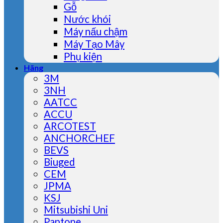
Gỗ
Nước khói
Máy nấu chậm
Máy Tạo Mây
Phụ kiện
Hãng
3M
3NH
AATCC
ACCU
ARCOTEST
ANCHORCHEF
BEVS
Biuged
CEM
JPMA
KSJ
Mitsubishi Uni
Pantone