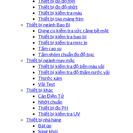
Thiết bị đô độ mịn
Thiết bị đo độ nhớt
Thiết bị kiểm tra màu
Thiết bị tạo màng film
Thiết bị ngành Bao Bì
Dụng cụ kiểm tra sức căng bề mặt
Thiết bị kiểm tra bao bì
Thiết bị kiểm tra mực in
Tấm cao su
Tấm nhôm chuẩn đo độ bục
Thiết bị ngành may mặc
Thiết bị kiểm tra độ bền màu vải
Thiết bị kiểm tra độ thấm nước vải
Thước xám
Vải Test
Thiết bị khác
Cân Điện Tử
Nhớt chuẩn
Thiết bị đo PH
Thiết bị kiểm tra UV
Thiết bị nhà hàng
Bát úp
Súng khói