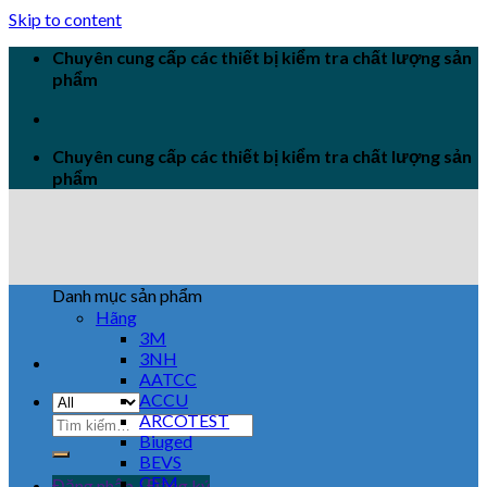
Skip to content
Chuyên cung cấp các thiết bị kiểm tra chất lượng sản
phẩm
Chuyên cung cấp các thiết bị kiểm tra chất lượng sản
phẩm
Danh mục sản phẩm
Hãng
3M
3NH
AATCC
ACCU
ARCOTEST
Biuged
BEVS
CEM
Đăng nhập / Đăng ký