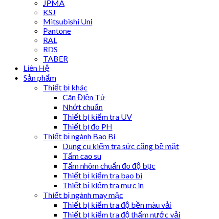
JPMA
KSJ
Mitsubishi Uni
Pantone
RAL
RDS
TABER
Liên Hệ
Sản phẩm
Thiết bị khác
Cân Điện Tử
Nhớt chuẩn
Thiết bị kiểm tra UV
Thiết bị đo PH
Thiết bị ngành Bao Bì
Dụng cụ kiểm tra sức căng bề mặt
Tấm cao su
Tấm nhôm chuẩn đo độ bục
Thiết bị kiểm tra bao bì
Thiết bị kiểm tra mực in
Thiết bị ngành may mặc
Thiết bị kiểm tra độ bền màu vải
Thiết bị kiểm tra độ thấm nước vải