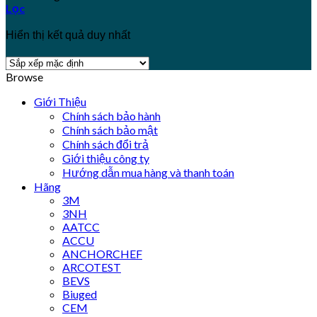
Lọc
Hiển thị kết quả duy nhất
Browse
Giới Thiệu
Chính sách bảo hành
Chính sách bảo mật
Chính sách đổi trả
Giới thiệu công ty
Hướng dẫn mua hàng và thanh toán
Hãng
3M
3NH
AATCC
ACCU
ANCHORCHEF
ARCOTEST
BEVS
Biuged
CEM