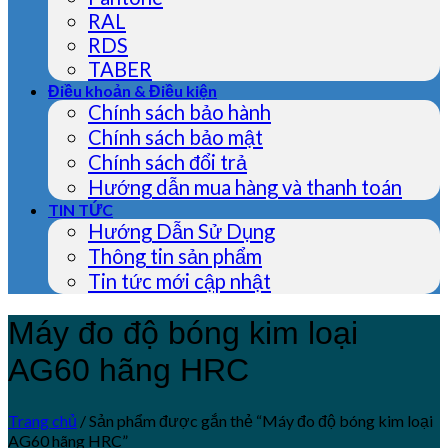
RAL
RDS
TABER
Điều khoản & Điều kiện
Chính sách bảo hành
Chính sách bảo mật
Chính sách đổi trả
Hướng dẫn mua hàng và thanh toán
TIN TỨC
Hướng Dẫn Sử Dụng
Thông tin sản phẩm
Tin tức mới cập nhật
Máy đo độ bóng kim loại
AG60 hãng HRC
Trang chủ
/
Sản phẩm được gắn thẻ “Máy đo độ bóng kim loại
AG60 hãng HRC”