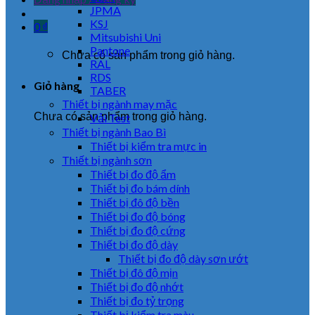
JPMA
KSJ
0
₫
Mitsubishi Uni
Pantone
Chưa có sản phẩm trong giỏ hàng.
RAL
RDS
Giỏ hàng
TABER
Thiết bị ngành may mặc
Chưa có sản phẩm trong giỏ hàng.
Vải Test
Thiết bị ngành Bao Bì
Thiết bị kiểm tra mực in
Thiết bị ngành sơn
Thiết bị đo độ ẩm
Thiết bị đo bám dính
Thiết bị đô độ bền
Thiết bị đo độ bóng
Thiết bị đo độ cứng
Thiết bị đo độ dày
Thiết bị đo độ dày sơn ướt
Thiết bị đô độ mịn
Thiết bị đo độ nhớt
Thiết bị đo tỷ trọng
Thiết bị kiểm tra màu