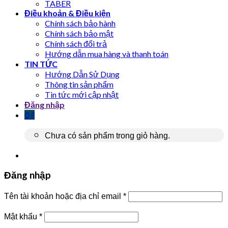
TABER
Điều khoản & Điều kiện
Chính sách bảo hành
Chính sách bảo mật
Chính sách đổi trả
Hướng dẫn mua hàng và thanh toán
TIN TỨC
Hướng Dẫn Sử Dụng
Thông tin sản phẩm
Tin tức mới cập nhật
Đăng nhập
0
₫
Chưa có sản phẩm trong giỏ hàng.
Đăng nhập
Tên tài khoản hoặc địa chỉ email
*
Mật khẩu
*