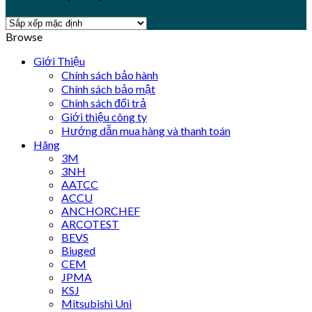
Browse
Giới Thiệu
Chính sách bảo hành
Chính sách bảo mật
Chính sách đổi trả
Giới thiệu công ty
Hướng dẫn mua hàng và thanh toán
Hãng
3M
3NH
AATCC
ACCU
ANCHORCHEF
ARCOTEST
BEVS
Biuged
CEM
JPMA
KSJ
Mitsubishi Uni