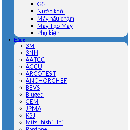
Gỗ
Nước khói
Máy nấu chậm
Máy Tạo Mây
Phụ kiện
Hãng
3M
3NH
AATCC
ACCU
ARCOTEST
ANCHORCHEF
BEVS
Biuged
CEM
JPMA
KSJ
Mitsubishi Uni
Pantone