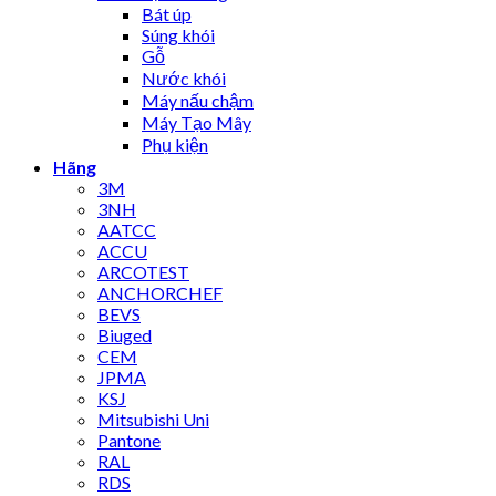
Bát úp
Súng khói
Gỗ
Nước khói
Máy nấu chậm
Máy Tạo Mây
Phụ kiện
Hãng
3M
3NH
AATCC
ACCU
ARCOTEST
ANCHORCHEF
BEVS
Biuged
CEM
JPMA
KSJ
Mitsubishi Uni
Pantone
RAL
RDS