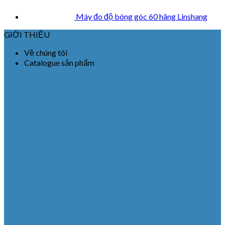
Máy đo độ bóng góc 60 hãng Linshang
GIỚI THIỆU
Về chúng tôi
Catalogue sản phẩm