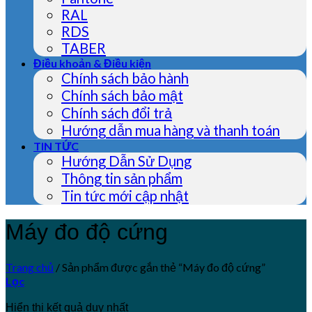
RAL
RDS
TABER
Điều khoản & Điều kiện
Chính sách bảo hành
Chính sách bảo mật
Chính sách đổi trả
Hướng dẫn mua hàng và thanh toán
TIN TỨC
Hướng Dẫn Sử Dụng
Thông tin sản phẩm
Tin tức mới cập nhật
Máy đo độ cứng
Trang chủ
/
Sản phẩm được gắn thẻ “Máy đo độ cứng”
Lọc
Hiển thị kết quả duy nhất