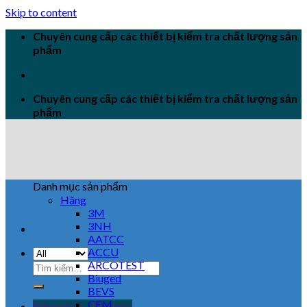
Skip to content
Chuyên cung cấp các thiết bị kiểm tra chất lượng sản
phẩm
Chuyên cung cấp các thiết bị kiểm tra chất lượng sản
phẩm
Danh mục sản phẩm
Hãng
3M
3NH
AATCC
ACCU
ARCOTEST
Biuged
BEVS
CEM
Đăng nhập / Đăng ký