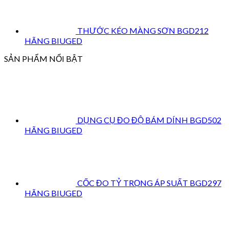
THƯỚC KÉO MÀNG SƠN BGD212
HÃNG BIUGED
SẢN PHẨM NỔI BẬT
DỤNG CỤ ĐO ĐỘ BÁM DÍNH BGD502
HÃNG BIUGED
CỐC ĐO TỶ TRỌNG ÁP SUẤT BGD297
HÃNG BIUGED