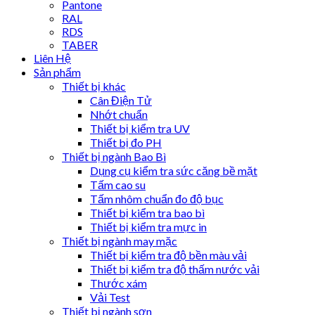
Pantone
RAL
RDS
TABER
Liên Hệ
Sản phẩm
Thiết bị khác
Cân Điện Tử
Nhớt chuẩn
Thiết bị kiểm tra UV
Thiết bị đo PH
Thiết bị ngành Bao Bì
Dụng cụ kiểm tra sức căng bề mặt
Tấm cao su
Tấm nhôm chuẩn đo độ bục
Thiết bị kiểm tra bao bì
Thiết bị kiểm tra mực in
Thiết bị ngành may mặc
Thiết bị kiểm tra độ bền màu vải
Thiết bị kiểm tra độ thấm nước vải
Thước xám
Vải Test
Thiết bị ngành sơn