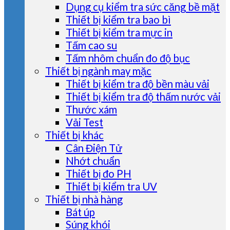
Dụng cụ kiểm tra sức căng bề mặt
Thiết bị kiểm tra bao bì
Thiết bị kiểm tra mực in
Tấm cao su
Tấm nhôm chuẩn đo độ bục
Thiết bị ngành may mặc
Thiết bị kiểm tra độ bền màu vải
Thiết bị kiểm tra độ thấm nước vải
Thước xám
Vải Test
Thiết bị khác
Cân Điện Tử
Nhớt chuẩn
Thiết bị đo PH
Thiết bị kiểm tra UV
Thiết bị nhà hàng
Bát úp
Súng khói