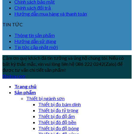
Chính sách bảo mật
Chính sách đổi trả
Hướng dẫn mua hàng và thanh toán
TIN TỨC
Thông tin sản phẩm
Hướng dẫn sử dụng
Tin tức cập nhật mới
Cảm ơn quý khách đã tin tưởng và ủng hộ chúng tôi. Nếu có
bất kỳ thắc mắc, xin vui lòng liên hệ 086 222 0242(Zalo) để
được tư vấn chi tiết sản phẩm!
tbvina.com
Trang chủ
Sản phẩm
Thiết bị ngành sơn
Thiết bị đo bám dính
Thiết bị đo tỷ trọng
Thiết bị đo độ ẩm
Thiết bị đô độ bền
Thiết bị đo độ bóng