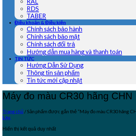
RAL
RDS
TABER
Điều khoản & Điều kiện
Chính sách bảo hành
Chính sách bảo mật
Chính sách đổi trả
Hướng dẫn mua hàng và thanh toán
TIN TỨC
Hướng Dẫn Sử Dụng
Thông tin sản phẩm
Tin tức mới cập nhật
Máy đo màu CR30 hãng CHN
Trang chủ
/
Sản phẩm được gắn thẻ “Máy đo màu CR30 hãng C
Lọc
Hiển thị kết quả duy nhất