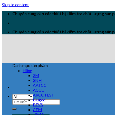
Skip to content
Chuyên cung cấp các thiết bị kiểm tra chất lượng sản
Chuyên cung cấp các thiết bị kiểm tra chất lượng sản
Danh mục sản phẩm
Hãng
3M
3NH
AATCC
ACCU
ARCOTEST
Biuged
BEVS
CEM
JPMA