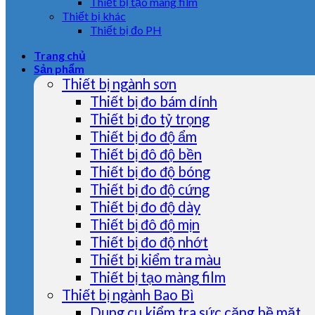
Thiết bị tạo màng film
Thiết bị khác
Thiết bị đo PH
Trang chủ
Sản phẩm
Thiết bị ngành sơn
Thiết bị đo bám dính
Thiết bị đo tỷ trọng
Thiết bị đo độ ẩm
Thiết bị đô độ bền
Thiết bị đo độ bóng
Thiết bị đo độ cứng
Thiết bị đo độ dày
Thiết bị đô độ mịn
Thiết bị đo độ nhớt
Thiết bị kiểm tra màu
Thiết bị tạo màng film
Thiết bị ngành Bao Bì
Dụng cụ kiểm tra sức căng bề mặt