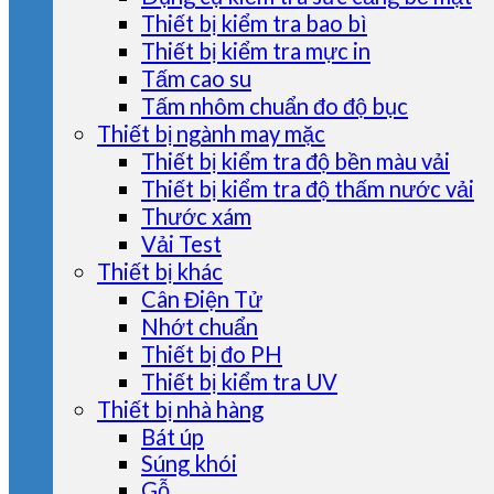
Thiết bị kiểm tra bao bì
Thiết bị kiểm tra mực in
Tấm cao su
Tấm nhôm chuẩn đo độ bục
Thiết bị ngành may mặc
Thiết bị kiểm tra độ bền màu vải
Thiết bị kiểm tra độ thấm nước vải
Thước xám
Vải Test
Thiết bị khác
Cân Điện Tử
Nhớt chuẩn
Thiết bị đo PH
Thiết bị kiểm tra UV
Thiết bị nhà hàng
Bát úp
Súng khói
Gỗ