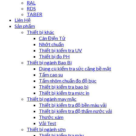
RAL
RDS
TABER
Liên Hệ
Sản phẩm
Thiết bị khác
Cân Điện Tử
Nhớt chuẩn
Thiết bị kiểm tra UV
Thiết bị đo PH
Thiết bị ngành Bao Bì
Dụng cụ kiểm tra sức căng bề mặt
Tấm cao su
Tấm nhôm chuẩn đo độ bục
Thiết bị kiểm tra bao bì
Thiết bị kiểm tra mực in
Thiết bị ngành may mặc
Thiết bị kiểm tra độ bền màu vải
Thiết bị kiểm tra độ thấm nước vải
Thước xám
Vải Test
Thiết bị ngành sơn
Thiết bị kiểm tra màu