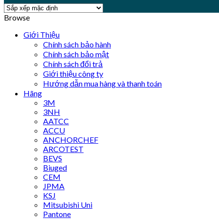
Browse
Giới Thiệu
Chính sách bảo hành
Chính sách bảo mật
Chính sách đổi trả
Giới thiệu công ty
Hướng dẫn mua hàng và thanh toán
Hãng
3M
3NH
AATCC
ACCU
ANCHORCHEF
ARCOTEST
BEVS
Biuged
CEM
JPMA
KSJ
Mitsubishi Uni
Pantone