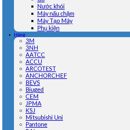
Nước khói
Máy nấu chậm
Máy Tạo Mây
Phụ kiện
Hãng
3M
3NH
AATCC
ACCU
ARCOTEST
ANCHORCHEF
BEVS
Biuged
CEM
JPMA
KSJ
Mitsubishi Uni
Pantone