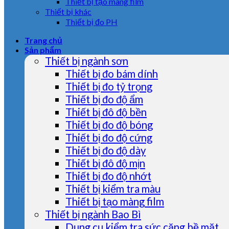
Thiết bị tạo màng film
Thiết bị khác
Thiết bị đo PH
Trang chủ
Sản phẩm
Thiết bị ngành sơn
Thiết bị đo bám dính
Thiết bị đo tỷ trọng
Thiết bị đo độ ẩm
Thiết bị đô độ bền
Thiết bị đo độ bóng
Thiết bị đo độ cứng
Thiết bị đo độ dày
Thiết bị đô độ mịn
Thiết bị đo độ nhớt
Thiết bị kiểm tra màu
Thiết bị tạo màng film
Thiết bị ngành Bao Bì
Dụng cụ kiểm tra sức căng bề mặt