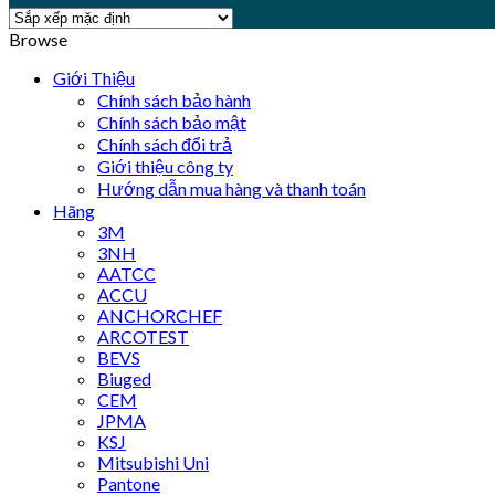
Browse
Giới Thiệu
Chính sách bảo hành
Chính sách bảo mật
Chính sách đổi trả
Giới thiệu công ty
Hướng dẫn mua hàng và thanh toán
Hãng
3M
3NH
AATCC
ACCU
ANCHORCHEF
ARCOTEST
BEVS
Biuged
CEM
JPMA
KSJ
Mitsubishi Uni
Pantone