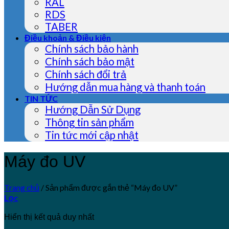
RAL
RDS
TABER
Điều khoản & Điều kiện
Chính sách bảo hành
Chính sách bảo mật
Chính sách đổi trả
Hướng dẫn mua hàng và thanh toán
TIN TỨC
Hướng Dẫn Sử Dụng
Thông tin sản phẩm
Tin tức mới cập nhật
Máy đo UV
Trang chủ
/
Sản phẩm được gắn thẻ “Máy đo UV”
Lọc
Hiển thị kết quả duy nhất