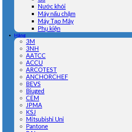
Nước khói
Máy nấu chậm
Máy Tạo Mây
Phụ kiện
Hãng
3M
3NH
AATCC
ACCU
ARCOTEST
ANCHORCHEF
BEVS
Biuged
CEM
JPMA
KSJ
Mitsubishi Uni
Pantone