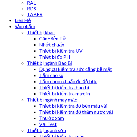
RAL
RDS
TABER
Liên Hệ
Sản phẩm
Thiết bị khác
Cân Điện Tử
Nhớt chuẩn
Thiết bị kiểm tra UV
Thiết bị đo PH
Thiết bị ngành Bao Bì
Dụng cụ kiểm tra sức căng bề mặt
Tấm cao su
Tấm nhôm chuẩn đo độ bục
Thiết bị kiểm tra bao bì
Thiết bị kiểm tra mực in
Thiết bị ngành may mặc
Thiết bị kiểm tra độ bền màu vải
Thiết bị kiểm tra độ thấm nước vải
Thước xám
Vải Test
Thiết bị ngành sơn
Thiết bị kiểm tra màu