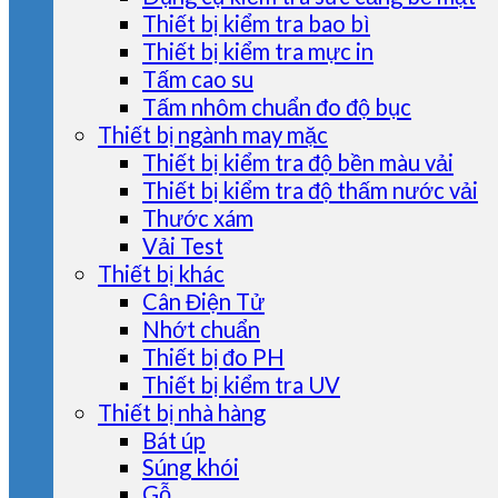
Thiết bị kiểm tra bao bì
Thiết bị kiểm tra mực in
Tấm cao su
Tấm nhôm chuẩn đo độ bục
Thiết bị ngành may mặc
Thiết bị kiểm tra độ bền màu vải
Thiết bị kiểm tra độ thấm nước vải
Thước xám
Vải Test
Thiết bị khác
Cân Điện Tử
Nhớt chuẩn
Thiết bị đo PH
Thiết bị kiểm tra UV
Thiết bị nhà hàng
Bát úp
Súng khói
Gỗ