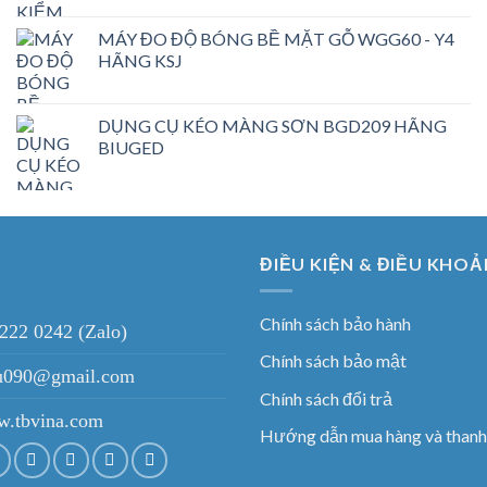
MÁY ĐO ĐỘ BÓNG BỀ MẶT GỖ WGG60 - Y4
HÃNG KSJ
DỤNG CỤ KÉO MÀNG SƠN BGD209 HÃNG
BIUGED
ĐIỀU KIỆN & ĐIỀU KHOẢ
Chính sách bảo hành
 222 0242 (Zalo)
Chính sách bảo mật
ieu090@gmail.com
Chính sách đổi trả
.tbvina.com
Hướng dẫn mua hàng và thanh