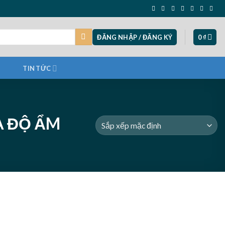
ĐĂNG NHẬP / ĐĂNG KÝ
0
₫
TIN TỨC
A ĐỘ ẨM