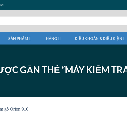
ẨM
SẢN PHẨM
HÃNG
ĐIỀU KHOẢN & ĐIỀU KIỆN
ỢC GẮN THẺ “MÁY KIỂM TR