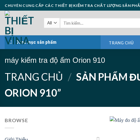
Skip
CHUYÊN CUNG CẤP CÁC THIẾT BỊ KIỂM TRA CHẤT LƯỢNG SẢN PH
to
content
Danh mục sản phẩm
TRANG CHỦ
máy kiểm tra độ ẩm Orion 910
TRANG CHỦ
/
SẢN PHẨM ĐƯ
ORION 910”
BROWSE
Giới Thiệu