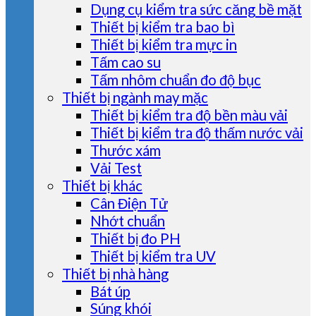
Dụng cụ kiểm tra sức căng bề mặt
Thiết bị kiểm tra bao bì
Thiết bị kiểm tra mực in
Tấm cao su
Tấm nhôm chuẩn đo độ bục
Thiết bị ngành may mặc
Thiết bị kiểm tra độ bền màu vải
Thiết bị kiểm tra độ thấm nước vải
Thước xám
Vải Test
Thiết bị khác
Cân Điện Tử
Nhớt chuẩn
Thiết bị đo PH
Thiết bị kiểm tra UV
Thiết bị nhà hàng
Bát úp
Súng khói