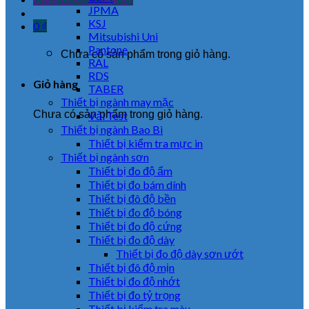
JPMA
KSJ
0
₫
Mitsubishi Uni
Pantone
Chưa có sản phẩm trong giỏ hàng.
RAL
RDS
Giỏ hàng
TABER
Thiết bị ngành may mặc
Chưa có sản phẩm trong giỏ hàng.
Vải Test
Thiết bị ngành Bao Bì
Thiết bị kiểm tra mực in
Thiết bị ngành sơn
Thiết bị đo độ ẩm
Thiết bị đo bám dính
Thiết bị đô độ bền
Thiết bị đo độ bóng
Thiết bị đo độ cứng
Thiết bị đo độ dày
Thiết bị đo độ dày sơn ướt
Thiết bị đô độ mịn
Thiết bị đo độ nhớt
Thiết bị đo tỷ trọng
Thiết bị kiểm tra màu