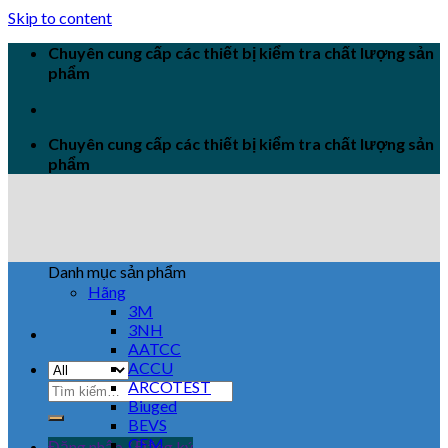
Skip to content
Chuyên cung cấp các thiết bị kiểm tra chất lượng sản
phẩm
Chuyên cung cấp các thiết bị kiểm tra chất lượng sản
phẩm
Danh mục sản phẩm
Hãng
3M
3NH
AATCC
ACCU
ARCOTEST
Biuged
BEVS
CEM
Đăng nhập / Đăng ký