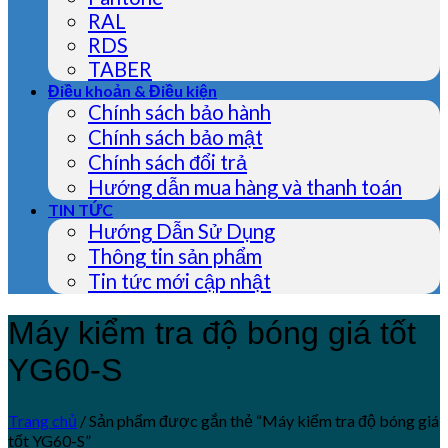
RAL
RDS
TABER
Điều khoản & Điều kiện
Chính sách bảo hành
Chính sách bảo mật
Chính sách đổi trả
Hướng dẫn mua hàng và thanh toán
TIN TỨC
Hướng Dẫn Sử Dụng
Thông tin sản phẩm
Tin tức mới cập nhật
Máy kiểm tra độ bóng giá tốt
YG60-S
Trang chủ
/
Sản phẩm được gắn thẻ “Máy kiểm tra độ bóng giá
tốt YG60-S”