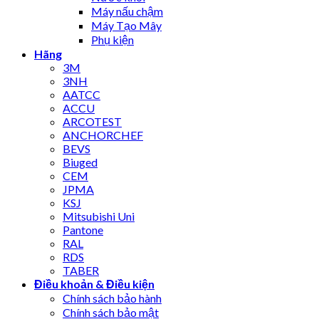
Máy nấu chậm
Máy Tạo Mây
Phụ kiện
Hãng
3M
3NH
AATCC
ACCU
ARCOTEST
ANCHORCHEF
BEVS
Biuged
CEM
JPMA
KSJ
Mitsubishi Uni
Pantone
RAL
RDS
TABER
Điều khoản & Điều kiện
Chính sách bảo hành
Chính sách bảo mật