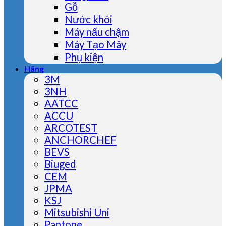
Gỗ
Nước khói
Máy nấu chậm
Máy Tạo Mây
Phụ kiện
Hãng
3M
3NH
AATCC
ACCU
ARCOTEST
ANCHORCHEF
BEVS
Biuged
CEM
JPMA
KSJ
Mitsubishi Uni
Pantone