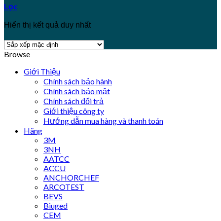
Lọc
Hiển thị kết quả duy nhất
Browse
Giới Thiệu
Chính sách bảo hành
Chính sách bảo mật
Chính sách đổi trả
Giới thiệu công ty
Hướng dẫn mua hàng và thanh toán
Hãng
3M
3NH
AATCC
ACCU
ANCHORCHEF
ARCOTEST
BEVS
Biuged
CEM