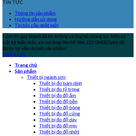
TIN TỨC
Thông tin sản phẩm
Hướng dẫn sử dụng
Tin tức cập nhật mới
Cảm ơn quý khách đã tin tưởng và ủng hộ chúng tôi. Nếu có
bất kỳ thắc mắc, xin vui lòng liên hệ 086 222 0242(Zalo) để
được tư vấn chi tiết sản phẩm!
tbvina.com
Trang chủ
Sản phẩm
Thiết bị ngành sơn
Thiết bị đo bám dính
Thiết bị đo tỷ trọng
Thiết bị đo độ ẩm
Thiết bị đô độ bền
Thiết bị đo độ bóng
Thiết bị đo độ cứng
Thiết bị đo độ dày
Thiết bị đô độ mịn
Thiết bị đo độ nhớt