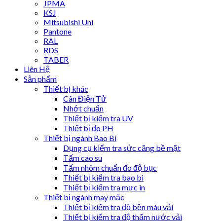
JPMA
KSJ
Mitsubishi Uni
Pantone
RAL
RDS
TABER
Liên Hệ
Sản phẩm
Thiết bị khác
Cân Điện Tử
Nhớt chuẩn
Thiết bị kiểm tra UV
Thiết bị đo PH
Thiết bị ngành Bao Bì
Dụng cụ kiểm tra sức căng bề mặt
Tấm cao su
Tấm nhôm chuẩn đo độ bục
Thiết bị kiểm tra bao bì
Thiết bị kiểm tra mực in
Thiết bị ngành may mặc
Thiết bị kiểm tra độ bền màu vải
Thiết bị kiểm tra độ thấm nước vải