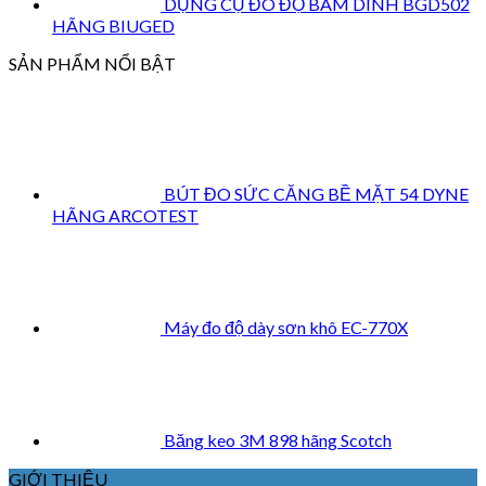
DỤNG CỤ ĐO ĐỘ BÁM DÍNH BGD502
HÃNG BIUGED
SẢN PHẨM NỔI BẬT
BÚT ĐO SỨC CĂNG BỀ MẶT 54 DYNE
HÃNG ARCOTEST
Máy đo độ dày sơn khô EC-770X
Băng keo 3M 898 hãng Scotch
GIỚI THIỆU