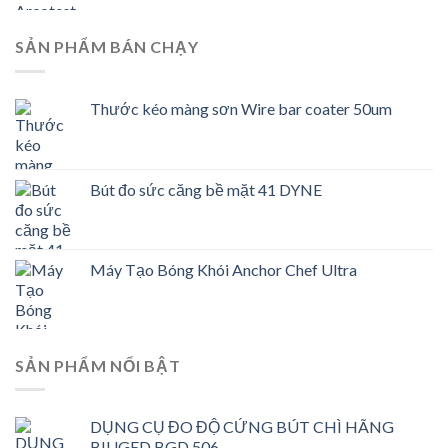
SẢN PHẨM BÁN CHẠY
Thước kéo màng sơn Wire bar coater 50um
Bút đo sức căng bề mặt 41 DYNE
Máy Tạo Bóng Khói Anchor Chef Ultra
SẢN PHẨM NỔI BẬT
DỤNG CỤ ĐO ĐỘ CỨNG BÚT CHÌ HÃNG
BIUGED BGD 506