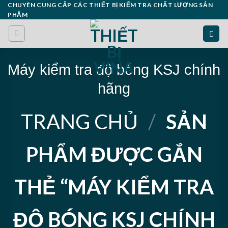
Skip
CHUYÊN CUNG CẤP CÁC THIẾT BỊ KIỂM TRA CHẤT LƯỢNG SẢN
PHẨM
to
content
Máy kiểm tra độ bóng KSJ chính
hãng
TRANG CHỦ
/
SẢN
PHẨM ĐƯỢC GẮN
THẺ “MÁY KIỂM TRA
ĐỘ BÓNG KSJ CHÍNH