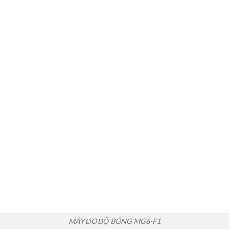
MÁY ĐO ĐỘ BÓNG MG6-F1