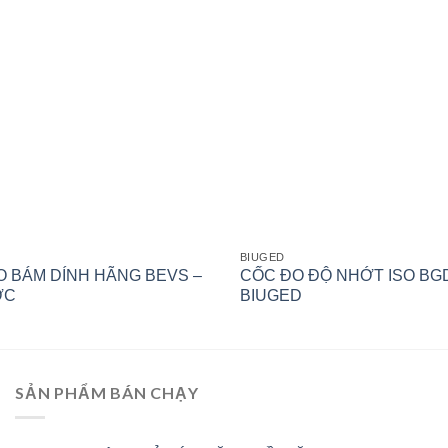
BIUGED
 BÁM DÍNH HÃNG BEVS –
CỐC ĐO ĐỘ NHỚT ISO BGD
ỚC
BIUGED
SẢN PHẨM BÁN CHẠY