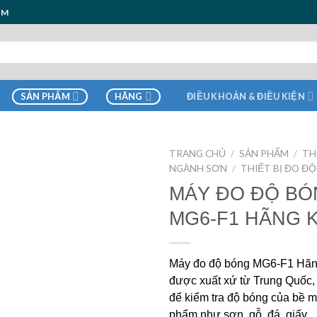
ẨM
SẢN PHẨM
HÃNG
ĐIỀU KHOẢN & ĐIỀU KIỆN
TRANG CHỦ
/
SẢN PHẨM
/
TH
NGÀNH SƠN
/
THIẾT BỊ ĐO Đ
MÁY ĐO ĐỘ B
MG6-F1 HÃNG 
Máy đo độ bóng MG6-F1 Hã
được xuất xứ từ Trung Quốc
để kiểm tra độ bóng của bề m
phẩm như sơn, gỗ, đá, giấy,