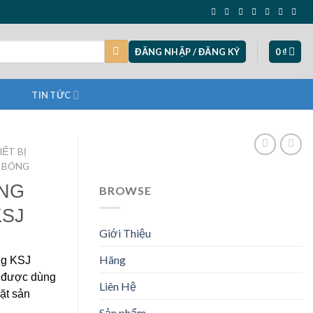
ĐĂNG NHẬP / ĐĂNG KÝ
0
₫
TIN TỨC
IẾT BỊ
Ộ BÓNG
ÓNG
BROWSE
KSJ
Giới Thiệu
Hãng
ng KSJ
, được dùng
Liên Hệ
ặt sản
…
Sản phẩm