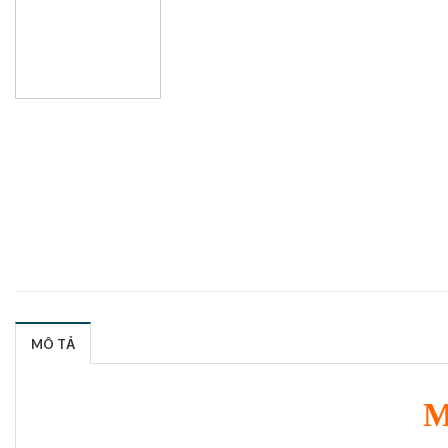
MÔ TẢ
M