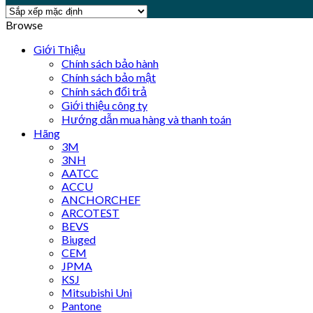
Browse
Giới Thiệu
Chính sách bảo hành
Chính sách bảo mật
Chính sách đổi trả
Giới thiệu công ty
Hướng dẫn mua hàng và thanh toán
Hãng
3M
3NH
AATCC
ACCU
ANCHORCHEF
ARCOTEST
BEVS
Biuged
CEM
JPMA
KSJ
Mitsubishi Uni
Pantone