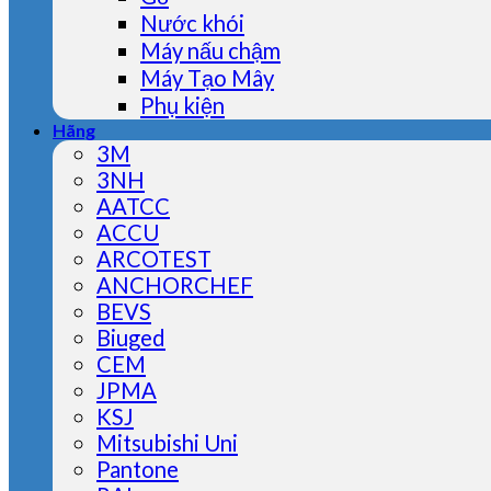
Nước khói
Máy nấu chậm
Máy Tạo Mây
Phụ kiện
Hãng
3M
3NH
AATCC
ACCU
ARCOTEST
ANCHORCHEF
BEVS
Biuged
CEM
JPMA
KSJ
Mitsubishi Uni
Pantone