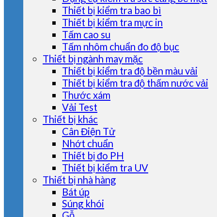
Thiết bị kiểm tra bao bì
Thiết bị kiểm tra mực in
Tấm cao su
Tấm nhôm chuẩn đo độ bục
Thiết bị ngành may mặc
Thiết bị kiểm tra độ bền màu vải
Thiết bị kiểm tra độ thấm nước vải
Thước xám
Vải Test
Thiết bị khác
Cân Điện Tử
Nhớt chuẩn
Thiết bị đo PH
Thiết bị kiểm tra UV
Thiết bị nhà hàng
Bát úp
Súng khói
Gỗ