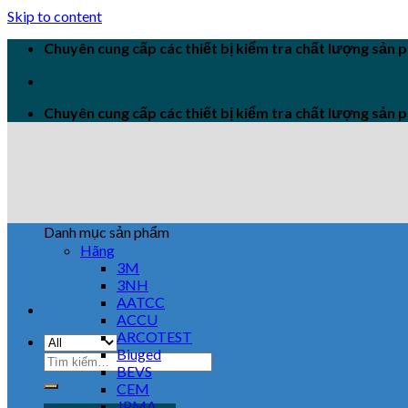
Skip to content
Chuyên cung cấp các thiết bị kiểm tra chất lượng sản
Chuyên cung cấp các thiết bị kiểm tra chất lượng sản
Danh mục sản phẩm
Hãng
3M
3NH
AATCC
ACCU
ARCOTEST
Biuged
BEVS
CEM
JPMA