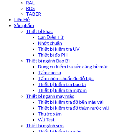
RAL
RDS
TABER
Liên Hệ
Sản phẩm
Thiết bị khác
Cân Điện Tử
Nhớt chuẩn
Thiết bị kiểm tra UV
Thiết bị đo PH
Thiết bị ngành Bao Bì
Dụng cụ kiểm tra sức căng bề mặt
Tấm cao su
Tấm nhôm chuẩn đo độ bục
Thiết bị kiểm tra bao bì
Thiết bị kiểm tra mực in
Thiết bị ngành may mặc
Thiết bị kiểm tra độ bền màu vải
Thiết bị kiểm tra độ thấm nước vải
Thước xám
Vải Test
Thiết bị ngành sơn
Thiết bị kiểm tra màu