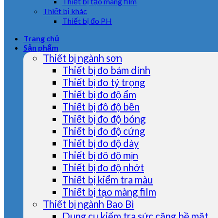
Thiết bị tạo màng film
Thiết bị khác
Thiết bị đo PH
Trang chủ
Sản phẩm
Thiết bị ngành sơn
Thiết bị đo bám dính
Thiết bị đo tỷ trọng
Thiết bị đo độ ẩm
Thiết bị đô độ bền
Thiết bị đo độ bóng
Thiết bị đo độ cứng
Thiết bị đo độ dày
Thiết bị đô độ mịn
Thiết bị đo độ nhớt
Thiết bị kiểm tra màu
Thiết bị tạo màng film
Thiết bị ngành Bao Bì
Dụng cụ kiểm tra sức căng bề mặt