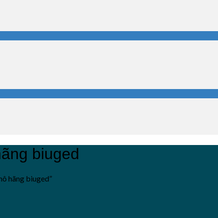
hãng biuged
hô hãng biuged”