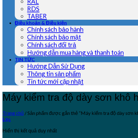
RAL
RDS
TABER
Điều khoản & Điều kiện
Chính sách bảo hành
Chính sách bảo mật
Chính sách đổi trả
Hướng dẫn mua hàng và thanh toán
TIN TỨC
Hướng Dẫn Sử Dụng
Thông tin sản phẩm
Tin tức mới cập nhật
Máy kiểm tra độ dày sơn khô 
Trang chủ
/
Sản phẩm được gắn thẻ “Máy kiểm tra độ dày sơn k
Lọc
Hiển thị kết quả duy nhất