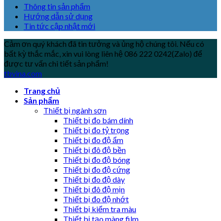
Thông tin sản phẩm
Hướng dẫn sử dụng
Tin tức cập nhật mới
Cảm ơn quý khách đã tin tưởng và ủng hộ chúng tôi. Nếu có
bất kỳ thắc mắc, xin vui lòng liên hệ 086 222 0242(Zalo) để
được tư vấn chi tiết sản phẩm!
tbvina.com
Trang chủ
Sản phẩm
Thiết bị ngành sơn
Thiết bị đo bám dính
Thiết bị đo tỷ trọng
Thiết bị đo độ ẩm
Thiết bị đô độ bền
Thiết bị đo độ bóng
Thiết bị đo độ cứng
Thiết bị đo độ dày
Thiết bị đô độ mịn
Thiết bị đo độ nhớt
Thiết bị kiểm tra màu
Thiết bị tạo màng film