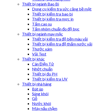
Thiết bị ngành Bao Bì
Dụng cụ kiểm tra sức căng bề mặt
Thiết bị kiểm tra bao bì
Thiết bị kiểm tra mực in
Tấm cao su
Tấm nhôm chuẩn đo độ bục
Thiết bị ngành may mặc
Thiết bị kiểm tra độ bền màu vải
Thiết bị kiểm tra độ thấm nước vải
Thước xám
Vải Test
Thiết bị khác
Cân Điện Tử
Nhớt chuẩn
Thiết bị đo PH
Thiết bị kiểm tra UV
Thiết bị nhà hàng
Bát úp
Súng khói
Gỗ
Nước khói
Máy nấu chậm