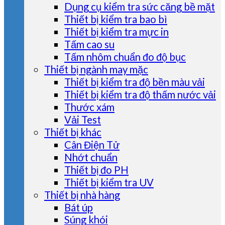
Dụng cụ kiểm tra sức căng bề mặt
Thiết bị kiểm tra bao bì
Thiết bị kiểm tra mực in
Tấm cao su
Tấm nhôm chuẩn đo độ bục
Thiết bị ngành may mặc
Thiết bị kiểm tra độ bền màu vải
Thiết bị kiểm tra độ thấm nước vải
Thước xám
Vải Test
Thiết bị khác
Cân Điện Tử
Nhớt chuẩn
Thiết bị đo PH
Thiết bị kiểm tra UV
Thiết bị nhà hàng
Bát úp
Súng khói