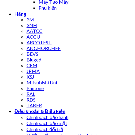
Máy Tạo Mây
Phụ kiện
Hãng
3M
3NH
AATCC
ACCU
ARCOTEST
ANCHORCHEF
BEVS
Biuged
CEM
JPMA
KSJ
Mitsubishi Uni
Pantone
RAL
RDS
TABER
Điều khoản & Điều kiện
Chính sách bảo hành
Chính sách bảo mật
Chính sách đổi trả