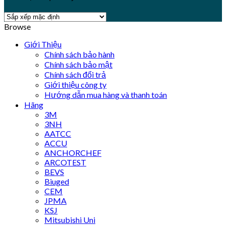
Browse
Giới Thiệu
Chính sách bảo hành
Chính sách bảo mật
Chính sách đổi trả
Giới thiệu công ty
Hướng dẫn mua hàng và thanh toán
Hãng
3M
3NH
AATCC
ACCU
ANCHORCHEF
ARCOTEST
BEVS
Biuged
CEM
JPMA
KSJ
Mitsubishi Uni