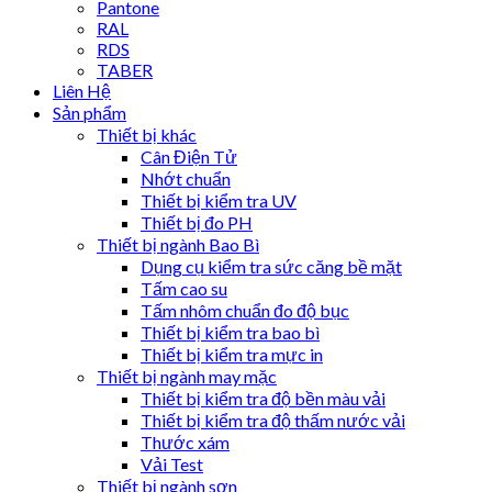
Pantone
RAL
RDS
TABER
Liên Hệ
Sản phẩm
Thiết bị khác
Cân Điện Tử
Nhớt chuẩn
Thiết bị kiểm tra UV
Thiết bị đo PH
Thiết bị ngành Bao Bì
Dụng cụ kiểm tra sức căng bề mặt
Tấm cao su
Tấm nhôm chuẩn đo độ bục
Thiết bị kiểm tra bao bì
Thiết bị kiểm tra mực in
Thiết bị ngành may mặc
Thiết bị kiểm tra độ bền màu vải
Thiết bị kiểm tra độ thấm nước vải
Thước xám
Vải Test
Thiết bị ngành sơn