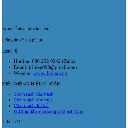
Scan để nhận tư vấn thêm
thông tin về sản phẩm
Liên Hệ
Hotline: 086 222 0242 (Zalo)
Email: trihieu090@gmail.com
Website:
www.tbvina.com
ĐIỀU KIỆN & ĐIỀU KHOẢN
Chính sách bảo hành
Chính sách bảo mật
Chính sách đổi trả
Hướng dẫn mua hàng và thanh toán
TIN TỨC