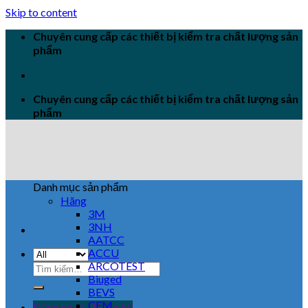
Skip to content
Chuyên cung cấp các thiết bị kiểm tra chất lượng sản
phẩm
Chuyên cung cấp các thiết bị kiểm tra chất lượng sản
phẩm
Danh mục sản phẩm
Hãng
3M
3NH
AATCC
ACCU
ARCOTEST
Biuged
BEVS
CEM
Đăng nhập / Đăng ký