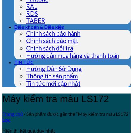
RAL
RDS
TABER
Điều khoản & Điều kiện
Chính sách bảo hành
Chính sách bảo mật
Chính sách đổi trả
Hướng dẫn mua hàng và thanh toán
TIN TỨC
Hướng Dẫn Sử Dụng
Thông tin sản phẩm
Tin tức mới cập nhật
Máy kiểm tra màu LS172
Trang chủ
/
Sản phẩm được gắn thẻ “Máy kiểm tra màu LS172”
Lọc
Hiển thị kết quả duy nhất