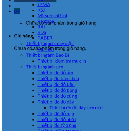
JPMA
KSJ
0
₫
Mitsubishi Uni
Pantone
Chưa có sản phẩm trong giỏ hàng.
RAL
RDS
Giỏ hàng
TABER
Thiết bị ngành may mặc
Chưa có sản phẩm trong giỏ hàng.
Vải Test
Thiết bị ngành Bao Bì
Thiết bị kiểm tra mực in
Thiết bị ngành sơn
Thiết bị đo độ ẩm
Thiết bị đo bám dính
Thiết bị đô độ bền
Thiết bị đo độ bóng
Thiết bị đo độ cứng
Thiết bị đo độ dày
Thiết bị đo độ dày sơn ướt
Thiết bị đô độ mịn
Thiết bị đo độ nhớt
Thiết bị đo tỷ trọng
Thiết bị kiểm tra màu