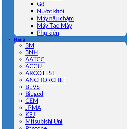
Gỗ
Nước khói
Máy nấu chậm
Máy Tạo Mây
Phụ kiện
Hãng
3M
3NH
AATCC
ACCU
ARCOTEST
ANCHORCHEF
BEVS
Biuged
CEM
JPMA
KSJ
Mitsubishi Uni
Pantone