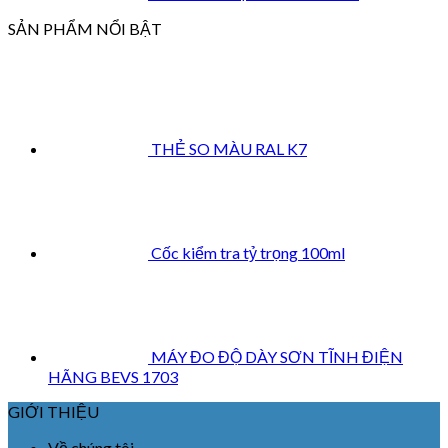
SẢN PHẨM NỔI BẬT
THẺ SO MÀU RAL K7
Cốc kiểm tra tỷ trọng 100ml
MÁY ĐO ĐỘ DÀY SƠN TĨNH ĐIỆN
HÃNG BEVS 1703
GIỚI THIỆU
Về chúng tôi