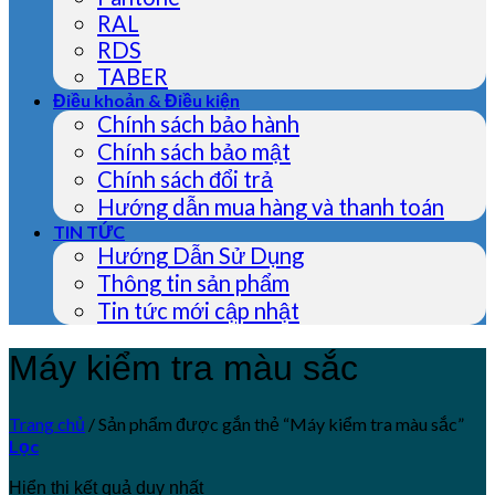
RAL
RDS
TABER
Điều khoản & Điều kiện
Chính sách bảo hành
Chính sách bảo mật
Chính sách đổi trả
Hướng dẫn mua hàng và thanh toán
TIN TỨC
Hướng Dẫn Sử Dụng
Thông tin sản phẩm
Tin tức mới cập nhật
Máy kiểm tra màu sắc
Trang chủ
/
Sản phẩm được gắn thẻ “Máy kiểm tra màu sắc”
Lọc
Hiển thị kết quả duy nhất