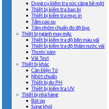
Dụng cụ kiểm tra sức căng bề mặt
Thiết bị kiểm tra bao bì
Thiết bị kiểm tra mực in
Tấm cao su
Tấm nhôm chuẩn đo độ bục
Thiết bị ngành may mặc
Thiết bị kiểm tra độ bền màu vải
Thiết bị kiểm tra độ thấm nước vải
Thước xám
Vải Test
Thiết bị khác
Cân Điện Tử
Nhớt chuẩn
Thiết bị đo PH
Thiết bị kiểm tra UV
Thiết bị nhà hàng
Bát úp
Súng khói