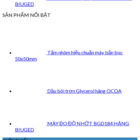
BIUGED
SẢN PHẨM NỔI BẬT
Tấm nhôm hiệu chuẩn máy bắn bục
50x50mm
Dầu bôi trơn Glycerol hãng QCQA
MÁY ĐO ĐỘ NHỚT BGD184 HÃNG
BIUGED