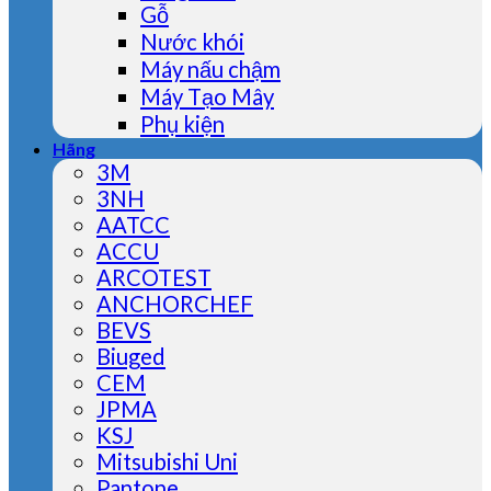
Gỗ
Nước khói
Máy nấu chậm
Máy Tạo Mây
Phụ kiện
Hãng
3M
3NH
AATCC
ACCU
ARCOTEST
ANCHORCHEF
BEVS
Biuged
CEM
JPMA
KSJ
Mitsubishi Uni
Pantone