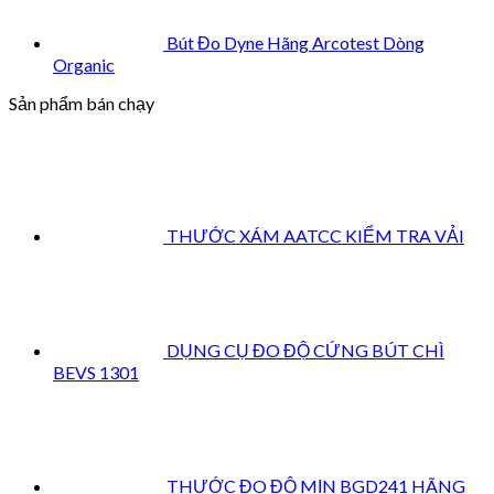
Bút Đo Dyne Hãng Arcotest Dòng
Organic
Sản phẩm bán chạy
THƯỚC XÁM AATCC KIỂM TRA VẢI
DỤNG CỤ ĐO ĐỘ CỨNG BÚT CHÌ
BEVS 1301
THƯỚC ĐO ĐỘ MỊN BGD241 HÃNG