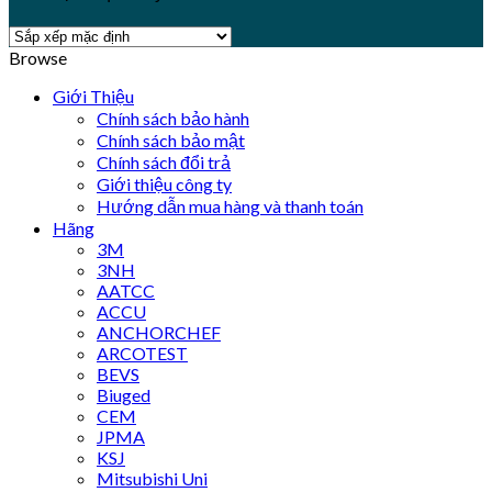
Browse
Giới Thiệu
Chính sách bảo hành
Chính sách bảo mật
Chính sách đổi trả
Giới thiệu công ty
Hướng dẫn mua hàng và thanh toán
Hãng
3M
3NH
AATCC
ACCU
ANCHORCHEF
ARCOTEST
BEVS
Biuged
CEM
JPMA
KSJ
Mitsubishi Uni