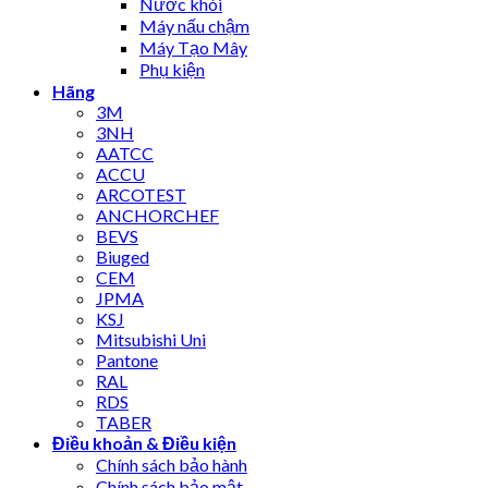
Nước khói
Máy nấu chậm
Máy Tạo Mây
Phụ kiện
Hãng
3M
3NH
AATCC
ACCU
ARCOTEST
ANCHORCHEF
BEVS
Biuged
CEM
JPMA
KSJ
Mitsubishi Uni
Pantone
RAL
RDS
TABER
Điều khoản & Điều kiện
Chính sách bảo hành
Chính sách bảo mật