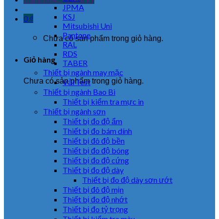
JPMA
KSJ
0
₫
Mitsubishi Uni
Pantone
Chưa có sản phẩm trong giỏ hàng.
RAL
RDS
Giỏ hàng
TABER
Thiết bị ngành may mặc
Chưa có sản phẩm trong giỏ hàng.
Vải Test
Thiết bị ngành Bao Bì
Thiết bị kiểm tra mực in
Thiết bị ngành sơn
Thiết bị đo độ ẩm
Thiết bị đo bám dính
Thiết bị đô độ bền
Thiết bị đo độ bóng
Thiết bị đo độ cứng
Thiết bị đo độ dày
Thiết bị đo độ dày sơn ướt
Thiết bị đô độ mịn
Thiết bị đo độ nhớt
Thiết bị đo tỷ trọng
Thiết bị kiểm tra màu