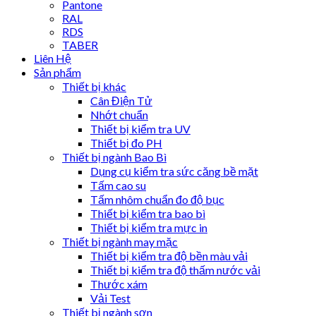
Pantone
RAL
RDS
TABER
Liên Hệ
Sản phẩm
Thiết bị khác
Cân Điện Tử
Nhớt chuẩn
Thiết bị kiểm tra UV
Thiết bị đo PH
Thiết bị ngành Bao Bì
Dụng cụ kiểm tra sức căng bề mặt
Tấm cao su
Tấm nhôm chuẩn đo độ bục
Thiết bị kiểm tra bao bì
Thiết bị kiểm tra mực in
Thiết bị ngành may mặc
Thiết bị kiểm tra độ bền màu vải
Thiết bị kiểm tra độ thấm nước vải
Thước xám
Vải Test
Thiết bị ngành sơn