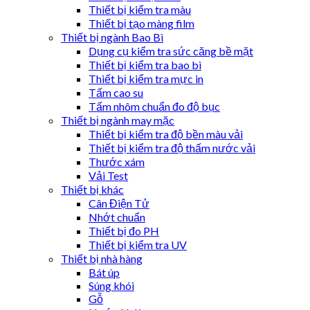
Thiết bị kiểm tra màu
Thiết bị tạo màng film
Thiết bị ngành Bao Bì
Dụng cụ kiểm tra sức căng bề mặt
Thiết bị kiểm tra bao bì
Thiết bị kiểm tra mực in
Tấm cao su
Tấm nhôm chuẩn đo độ bục
Thiết bị ngành may mặc
Thiết bị kiểm tra độ bền màu vải
Thiết bị kiểm tra độ thấm nước vải
Thước xám
Vải Test
Thiết bị khác
Cân Điện Tử
Nhớt chuẩn
Thiết bị đo PH
Thiết bị kiểm tra UV
Thiết bị nhà hàng
Bát úp
Súng khói
Gỗ