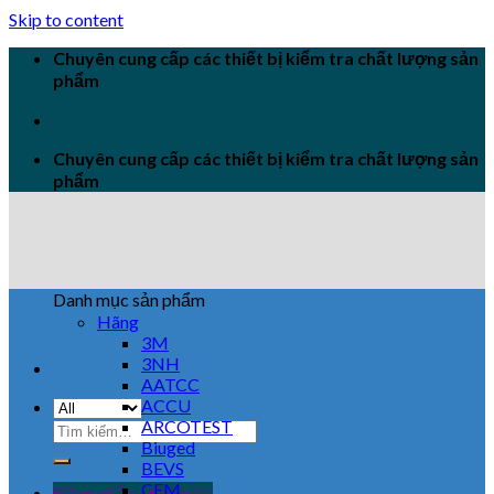
Skip to content
Chuyên cung cấp các thiết bị kiểm tra chất lượng sản
phẩm
Chuyên cung cấp các thiết bị kiểm tra chất lượng sản
phẩm
Danh mục sản phẩm
Hãng
3M
3NH
AATCC
ACCU
ARCOTEST
Biuged
BEVS
CEM
Đăng nhập / Đăng ký