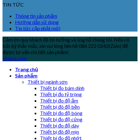
TIN TỨC
Thông tin sản phẩm
Hướng dẫn sử dụng
Tin tức cập nhật mới
Cảm ơn quý khách đã tin tưởng và ủng hộ chúng tôi. Nếu có
bất kỳ thắc mắc, xin vui lòng liên hệ 086 222 0242(Zalo) để
được tư vấn chi tiết sản phẩm!
tbvina.com
Trang chủ
Sản phẩm
Thiết bị ngành sơn
Thiết bị đo bám dính
Thiết bị đo tỷ trọng
Thiết bị đo độ ẩm
Thiết bị đô độ bền
Thiết bị đo độ bóng
Thiết bị đo độ cứng
Thiết bị đo độ dày
Thiết bị đô độ mịn
Thiết bị đo độ nhớt