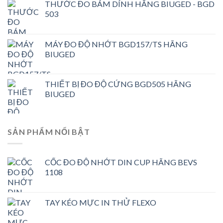
THƯỚC ĐO BÁM DÍNH HÃNG BIUGED - BGD
503
MÁY ĐO ĐỘ NHỚT BGD157/TS HÃNG
BIUGED
THIẾT BỊ ĐO ĐỘ CỨNG BGD505 HÃNG
BIUGED
SẢN PHẨM NỔI BẬT
CỐC ĐO ĐỘ NHỚT DIN CUP HÃNG BEVS
1108
TAY KÉO MỰC IN THỬ FLEXO