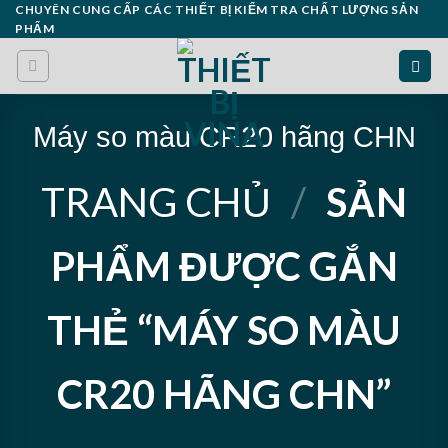
Skip
CHUYÊN CUNG CẤP CÁC THIẾT BỊ KIỂM TRA CHẤT LƯỢNG SẢN
PHẨM
to
content
Máy so màu CR20 hãng CHN
TRANG CHỦ
/
SẢN
PHẨM ĐƯỢC GẮN
THẺ “MÁY SO MÀU
CR20 HÃNG CHN”