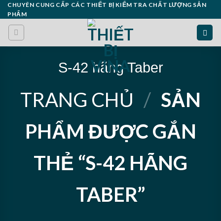
Skip
CHUYÊN CUNG CẤP CÁC THIẾT BỊ KIỂM TRA CHẤT LƯỢNG SẢN
PHẨM
to
content
S-42 hãng Taber
TRANG CHỦ
/
SẢN
PHẨM ĐƯỢC GẮN
THẺ “S-42 HÃNG
TABER”