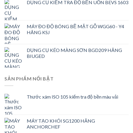
DỤNG CỤ KIỂM TRA ĐỘ BỀN UỐN BEVS 1603
MÁY ĐO ĐỘ BÓNG BỀ MẶT GỖ WGG60 - Y4
HÃNG KSJ
DỤNG CỤ KÉO MÀNG SƠN BGD209 HÃNG
BIUGED
SẢN PHẨM NỔI BẬT
Thước xám ISO 105 kiểm tra độ bền màu vải
MÁY TẠO KHÓI SG1200 HÃNG
ANCHORCHEF