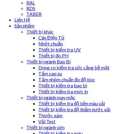
RAL
RDS
TABER
Liên Hệ
Sản phẩm
Thiết bị khác
Cân Điện Tử
Nhớt chuẩn
Thiết bị kiểm tra UV
Thiết bị đo PH
Thiết bị ngành Bao Bì
Dụng cụ kiểm tra sức căng bề mặt
Tấm cao su
Tấm nhôm chuẩn đo độ bục
Thiết bị kiểm tra bao bì
Thiết bị kiểm tra mực in
Thiết bị ngành may mặc
Thiết bị kiểm tra độ bền màu vải
Thiết bị kiểm tra độ thấm nước vải
Thước xám
Vải Test
Thiết bị ngành sơn
Thiết bị kiểm tra màu