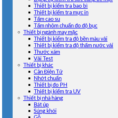
Thiết bị kiểm tra bao bì
Thiết bị kiểm tra mực in
Tấm cao su
Tấm nhôm chuẩn đo độ bục
Thiết bị ngành may mặc
Thiết bị kiểm tra độ bền màu vải
Thiết bị kiểm tra độ thấm nước vải
Thước xám
Vải Test
Thiết bị khác
Cân Điện Tử
Nhớt chuẩn
Thiết bị đo PH
Thiết bị kiểm tra UV
Thiết bị nhà hàng
Bát úp
Súng khói
Gỗ