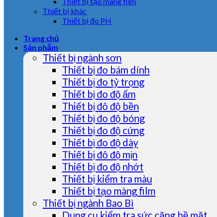
Thiết bị tạo màng film
Thiết bị khác
Thiết bị đo PH
Trang chủ
Sản phẩm
Thiết bị ngành sơn
Thiết bị đo bám dính
Thiết bị đo tỷ trọng
Thiết bị đo độ ẩm
Thiết bị đô độ bền
Thiết bị đo độ bóng
Thiết bị đo độ cứng
Thiết bị đo độ dày
Thiết bị đô độ mịn
Thiết bị đo độ nhớt
Thiết bị kiểm tra màu
Thiết bị tạo màng film
Thiết bị ngành Bao Bì
Dụng cụ kiểm tra sức căng bề mặt