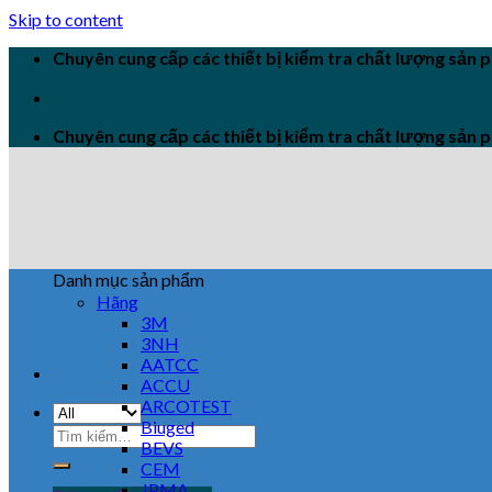
Skip to content
Chuyên cung cấp các thiết bị kiểm tra chất lượng sản
Chuyên cung cấp các thiết bị kiểm tra chất lượng sản
Danh mục sản phẩm
Hãng
3M
3NH
AATCC
ACCU
ARCOTEST
Biuged
BEVS
CEM
JPMA