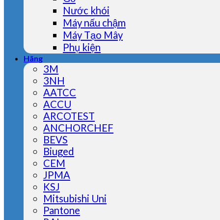
Nước khói
Máy nấu chậm
Máy Tạo Mây
Phụ kiện
Hãng
3M
3NH
AATCC
ACCU
ARCOTEST
ANCHORCHEF
BEVS
Biuged
CEM
JPMA
KSJ
Mitsubishi Uni
Pantone