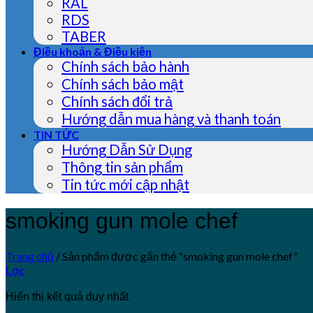
RAL
RDS
TABER
Điều khoản & Điều kiện
Chính sách bảo hành
Chính sách bảo mật
Chính sách đổi trả
Hướng dẫn mua hàng và thanh toán
TIN TỨC
Hướng Dẫn Sử Dụng
Thông tin sản phẩm
Tin tức mới cập nhật
smoking gun mole chef
Trang chủ
/
Sản phẩm được gắn thẻ “smoking gun mole chef”
Lọc
Hiển thị kết quả duy nhất