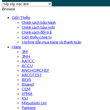
Browse
Giới Thiệu
Chính sách bảo hành
Chính sách bảo mật
Chính sách đổi trả
Giới thiệu công ty
Hướng dẫn mua hàng và thanh toán
Hãng
3M
3NH
AATCC
ACCU
ANCHORCHEF
ARCOTEST
BEVS
Biuged
CEM
JPMA
KSJ
Mitsubishi Uni
Pantone