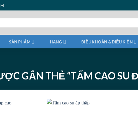
ẨM
SẢN PHẨM
HÃNG
ĐIỀU KHOẢN & ĐIỀU KIỆN
ỢC GẮN THẺ “TẤM CAO SU Đ