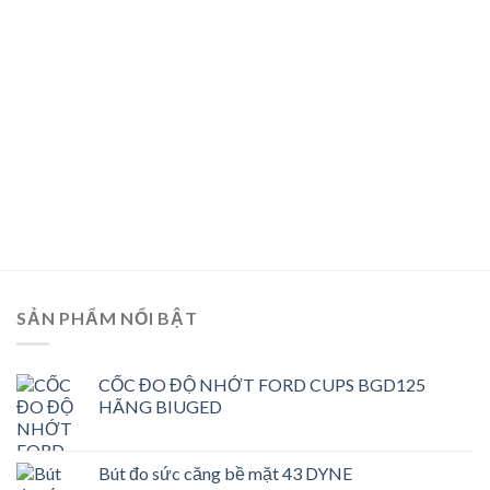
SẢN PHẨM NỔI BẬT
CỐC ĐO ĐỘ NHỚT FORD CUPS BGD125
HÃNG BIUGED
Bút đo sức căng bề mặt 43 DYNE