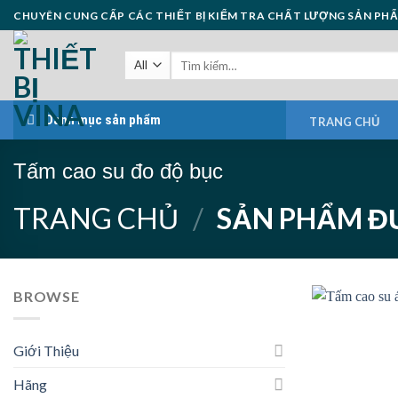
Skip
CHUYÊN CUNG CẤP CÁC THIẾT BỊ KIỂM TRA CHẤT LƯỢNG SẢN PH
to
content
Danh mục sản phẩm
TRANG CHỦ
Tấm cao su đo độ bục
TRANG CHỦ
/
SẢN PHẨM ĐƯ
BROWSE
Giới Thiệu
Hãng