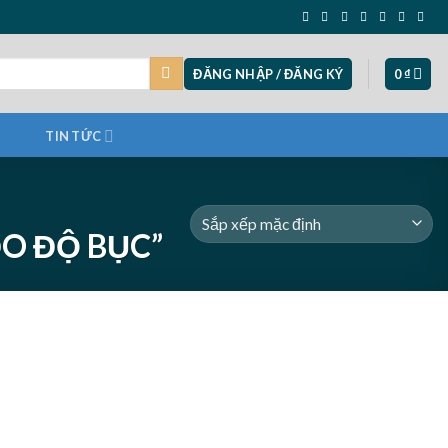
ĐĂNG NHẬP / ĐĂNG KÝ
0
₫
TIN TỨC
O ĐỘ BỤC”