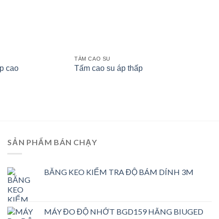
TẤM CAO SU
p cao
Tấm cao su áp thấp
SẢN PHẨM BÁN CHẠY
BĂNG KEO KIỂM TRA ĐỘ BÁM DÍNH 3M
MÁY ĐO ĐỘ NHỚT BGD159 HÃNG BIUGED