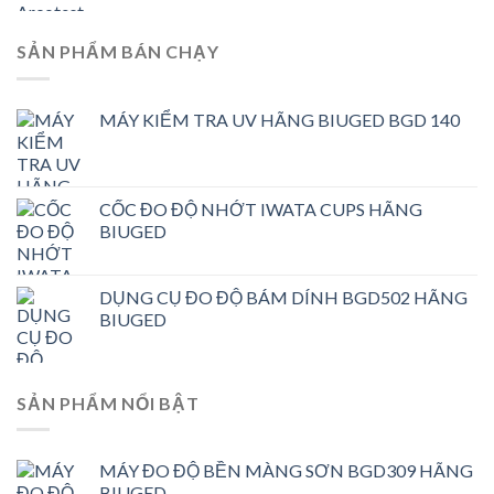
SẢN PHẨM BÁN CHẠY
MÁY KIỂM TRA UV HÃNG BIUGED BGD 140
CỐC ĐO ĐỘ NHỚT IWATA CUPS HÃNG
BIUGED
DỤNG CỤ ĐO ĐỘ BÁM DÍNH BGD502 HÃNG
BIUGED
SẢN PHẨM NỔI BẬT
MÁY ĐO ĐỘ BỀN MÀNG SƠN BGD309 HÃNG
BIUGED