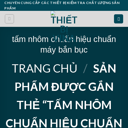
Skip
CHUYÊN CUNG CẤP CÁC THIẾT BỊ KIỂM TRA CHẤT LƯỢNG SẢN
PHẨM
to
content
tấm nhôm chuẩn hiệu chuẩn
máy bắn bục
TRANG CHỦ
/
SẢN
PHẨM ĐƯỢC GẮN
THẺ “TẤM NHÔM
CHUẨN HIỆU CHUẨN