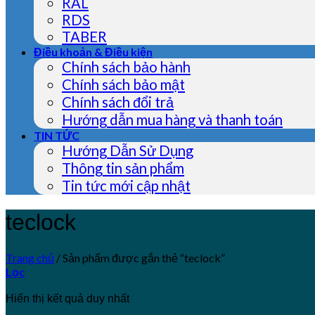
RAL
RDS
TABER
Điều khoản & Điều kiện
Chính sách bảo hành
Chính sách bảo mật
Chính sách đổi trả
Hướng dẫn mua hàng và thanh toán
TIN TỨC
Hướng Dẫn Sử Dụng
Thông tin sản phẩm
Tin tức mới cập nhật
teclock
Trang chủ
/
Sản phẩm được gắn thẻ “teclock”
Lọc
Hiển thị kết quả duy nhất