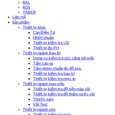
RAL
RDS
TABER
Liên Hệ
Sản phẩm
Thiết bị khác
Cân Điện Tử
Nhớt chuẩn
Thiết bị kiểm tra UV
Thiết bị đo PH
Thiết bị ngành Bao Bì
Dụng cụ kiểm tra sức căng bề mặt
Tấm cao su
Tấm nhôm chuẩn đo độ bục
Thiết bị kiểm tra bao bì
Thiết bị kiểm tra mực in
Thiết bị ngành may mặc
Thiết bị kiểm tra độ bền màu vải
Thiết bị kiểm tra độ thấm nước vải
Thước xám
Vải Test
Thiết bị ngành sơn
Thiết bị kiểm tra màu