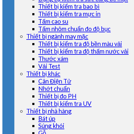
Thiết bị kiểm tra bao bì
Thiết bị kiểm tra mực in
Tấm cao su
Tấm nhôm chuẩn đo độ bục
Thiết bị ngành may mặc
Thiết bị kiểm tra độ bền màu vải
Thiết bị kiểm tra độ thấm nước vải
Thước xám
Vải Test
Thiết bị khác
Cân Điện Tử
Nhớt chuẩn
Thiết bị đo PH
Thiết bị kiểm tra UV
Thiết bị nhà hàng
Bát úp
Súng khói
Gỗ