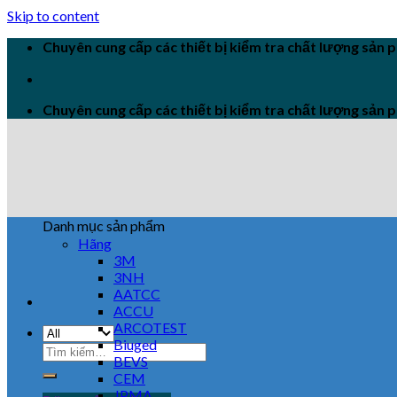
Skip to content
Chuyên cung cấp các thiết bị kiểm tra chất lượng sản
Chuyên cung cấp các thiết bị kiểm tra chất lượng sản
Danh mục sản phẩm
Hãng
3M
3NH
AATCC
ACCU
ARCOTEST
Biuged
BEVS
CEM
JPMA