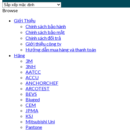
Browse
Giới Thiệu
Chính sách bảo hành
Chính sách bảo mật
Chính sách đổi trả
Giới thiệu công ty
Hướng dẫn mua hàng và thanh toán
Hãng
3M
3NH
AATCC
ACCU
ANCHORCHEF
ARCOTEST
BEVS
Biuged
CEM
JPMA
KSJ
Mitsubishi Uni
Pantone