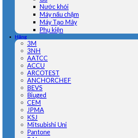
Nước khói
Máy nấu chậm
Máy Tạo Mây
Phụ kiện
Hãng
3M
3NH
AATCC
ACCU
ARCOTEST
ANCHORCHEF
BEVS
Biuged
CEM
JPMA
KSJ
Mitsubishi Uni
Pantone