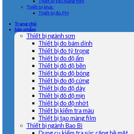
Thiết bị tạo màng film
Thiết bị khác
Thiết bị đo PH
Trang chủ
Sản phẩm
Thiết bị ngành sơn
Thiết bị đo bám dính
Thiết bị đo tỷ trọng
Thiết bị đo độ ẩm
Thiết bị đô độ bền
Thiết bị đo độ bóng
Thiết bị đo độ cứng
Thiết bị đo độ dày
Thiết bị đô độ mịn
Thiết bị đo độ nhớt
Thiết bị kiểm tra màu
Thiết bị tạo màng film
Thiết bị ngành Bao Bì
Dụng cụ kiểm tra sức căng bề mặt