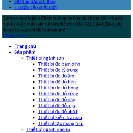
Hướng dẫn sử dụng
Tin tức cập nhật mới
Cảm ơn quý khách đã tin tưởng và ủng hộ chúng tôi. Nếu có
bất kỳ thắc mắc, xin vui lòng liên hệ 086 222 0242(Zalo) để
được tư vấn chi tiết sản phẩm!
tbvina.com
Trang chủ
Sản phẩm
Thiết bị ngành sơn
Thiết bị đo bám dính
Thiết bị đo tỷ trọng
Thiết bị đo độ ẩm
Thiết bị đô độ bền
Thiết bị đo độ bóng
Thiết bị đo độ cứng
Thiết bị đo độ dày
Thiết bị đô độ mịn
Thiết bị đo độ nhớt
Thiết bị kiểm tra màu
Thiết bị tạo màng film
Thiết bị ngành Bao Bì