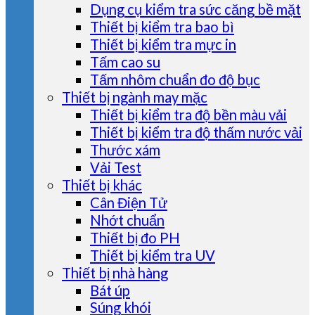
Dụng cụ kiểm tra sức căng bề mặt
Thiết bị kiểm tra bao bì
Thiết bị kiểm tra mực in
Tấm cao su
Tấm nhôm chuẩn đo độ bục
Thiết bị ngành may mặc
Thiết bị kiểm tra độ bền màu vải
Thiết bị kiểm tra độ thấm nước vải
Thước xám
Vải Test
Thiết bị khác
Cân Điện Tử
Nhớt chuẩn
Thiết bị đo PH
Thiết bị kiểm tra UV
Thiết bị nhà hàng
Bát úp
Súng khói