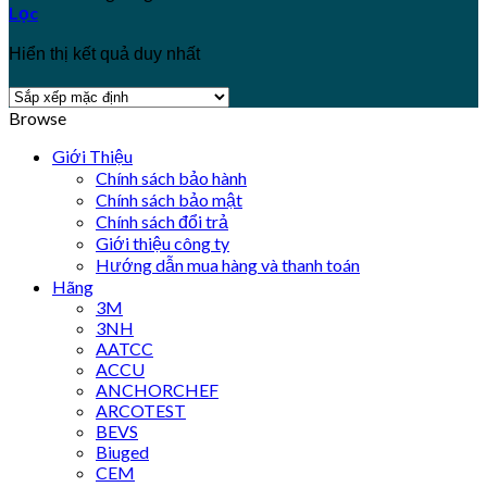
Lọc
Hiển thị kết quả duy nhất
Browse
Giới Thiệu
Chính sách bảo hành
Chính sách bảo mật
Chính sách đổi trả
Giới thiệu công ty
Hướng dẫn mua hàng và thanh toán
Hãng
3M
3NH
AATCC
ACCU
ANCHORCHEF
ARCOTEST
BEVS
Biuged
CEM