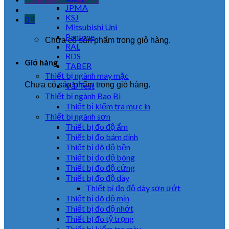
JPMA
KSJ
0
₫
Mitsubishi Uni
Pantone
Chưa có sản phẩm trong giỏ hàng.
RAL
RDS
Giỏ hàng
TABER
Thiết bị ngành may mặc
Chưa có sản phẩm trong giỏ hàng.
Vải Test
Thiết bị ngành Bao Bì
Thiết bị kiểm tra mực in
Thiết bị ngành sơn
Thiết bị đo độ ẩm
Thiết bị đo bám dính
Thiết bị đô độ bền
Thiết bị đo độ bóng
Thiết bị đo độ cứng
Thiết bị đo độ dày
Thiết bị đo độ dày sơn ướt
Thiết bị đô độ mịn
Thiết bị đo độ nhớt
Thiết bị đo tỷ trọng
Thiết bị kiểm tra màu