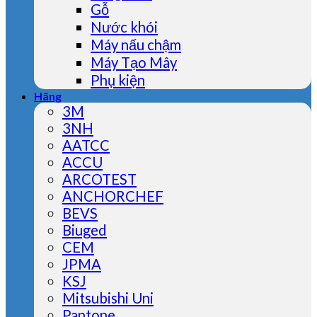
Gỗ
Nước khói
Máy nấu chậm
Máy Tạo Mây
Phụ kiện
Hãng
3M
3NH
AATCC
ACCU
ARCOTEST
ANCHORCHEF
BEVS
Biuged
CEM
JPMA
KSJ
Mitsubishi Uni
Pantone