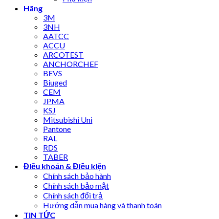
Hãng
3M
3NH
AATCC
ACCU
ARCOTEST
ANCHORCHEF
BEVS
Biuged
CEM
JPMA
KSJ
Mitsubishi Uni
Pantone
RAL
RDS
TABER
Điều khoản & Điều kiện
Chính sách bảo hành
Chính sách bảo mật
Chính sách đổi trả
Hướng dẫn mua hàng và thanh toán
TIN TỨC