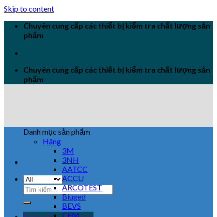
Skip to content
Chuyên cung cấp các thiết bị kiểm tra chất lượng sản
phẩm
Chuyên cung cấp các thiết bị kiểm tra chất lượng sản
phẩm
Danh mục sản phẩm
Hãng
3M
3NH
AATCC
ACCU
ARCOTEST
Biuged
BEVS
CEM
Đăng nhập / Đăng ký