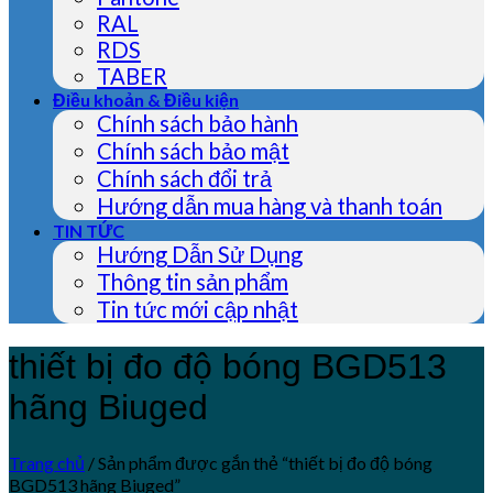
RAL
RDS
TABER
Điều khoản & Điều kiện
Chính sách bảo hành
Chính sách bảo mật
Chính sách đổi trả
Hướng dẫn mua hàng và thanh toán
TIN TỨC
Hướng Dẫn Sử Dụng
Thông tin sản phẩm
Tin tức mới cập nhật
thiết bị đo độ bóng BGD513
hãng Biuged
Trang chủ
/
Sản phẩm được gắn thẻ “thiết bị đo độ bóng
BGD513 hãng Biuged”