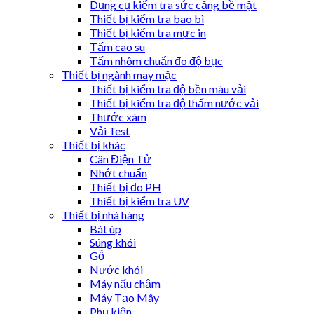
Dụng cụ kiểm tra sức căng bề mặt
Thiết bị kiểm tra bao bì
Thiết bị kiểm tra mực in
Tấm cao su
Tấm nhôm chuẩn đo độ bục
Thiết bị ngành may mặc
Thiết bị kiểm tra độ bền màu vải
Thiết bị kiểm tra độ thấm nước vải
Thước xám
Vải Test
Thiết bị khác
Cân Điện Tử
Nhớt chuẩn
Thiết bị đo PH
Thiết bị kiểm tra UV
Thiết bị nhà hàng
Bát úp
Súng khói
Gỗ
Nước khói
Máy nấu chậm
Máy Tạo Mây
Phụ kiện