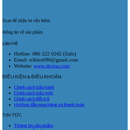
Scan để nhận tư vấn thêm
thông tin về sản phẩm
Liên Hệ
Hotline: 086 222 0242 (Zalo)
Email: trihieu090@gmail.com
Website:
www.tbvina.com
ĐIỀU KIỆN & ĐIỀU KHOẢN
Chính sách bảo hành
Chính sách bảo mật
Chính sách đổi trả
Hướng dẫn mua hàng và thanh toán
TIN TỨC
Thông tin sản phẩm