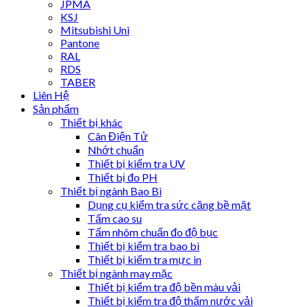
JPMA
KSJ
Mitsubishi Uni
Pantone
RAL
RDS
TABER
Liên Hệ
Sản phẩm
Thiết bị khác
Cân Điện Tử
Nhớt chuẩn
Thiết bị kiểm tra UV
Thiết bị đo PH
Thiết bị ngành Bao Bì
Dụng cụ kiểm tra sức căng bề mặt
Tấm cao su
Tấm nhôm chuẩn đo độ bục
Thiết bị kiểm tra bao bì
Thiết bị kiểm tra mực in
Thiết bị ngành may mặc
Thiết bị kiểm tra độ bền màu vải
Thiết bị kiểm tra độ thấm nước vải