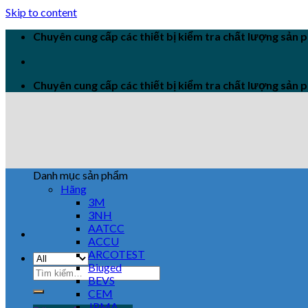
Skip to content
Chuyên cung cấp các thiết bị kiểm tra chất lượng sản
Chuyên cung cấp các thiết bị kiểm tra chất lượng sản
Danh mục sản phẩm
Hãng
3M
3NH
AATCC
ACCU
ARCOTEST
Biuged
BEVS
CEM
JPMA