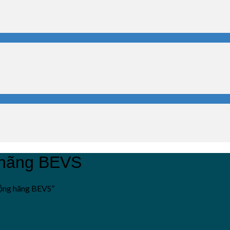
g hãng BEVS
động hãng BEVS”