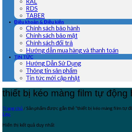
RAL
RDS
TABER
Điều khoản & Điều kiện
Chính sách bảo hành
Chính sách bảo mật
Chính sách đổi trả
Hướng dẫn mua hàng và thanh toán
TIN TỨC
Hướng Dẫn Sử Dụng
Thông tin sản phẩm
Tin tức mới cập nhật
thiết bị kéo màng film tự độn
Trang chủ
/
Sản phẩm được gắn thẻ “thiết bị kéo màng film tự 
Lọc
Hiển thị kết quả duy nhất