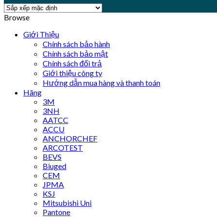
Browse
Giới Thiệu
Chính sách bảo hành
Chính sách bảo mật
Chính sách đổi trả
Giới thiệu công ty
Hướng dẫn mua hàng và thanh toán
Hãng
3M
3NH
AATCC
ACCU
ANCHORCHEF
ARCOTEST
BEVS
Biuged
CEM
JPMA
KSJ
Mitsubishi Uni
Pantone