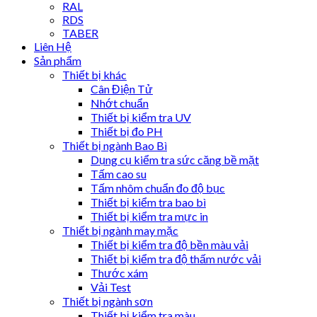
RAL
RDS
TABER
Liên Hệ
Sản phẩm
Thiết bị khác
Cân Điện Tử
Nhớt chuẩn
Thiết bị kiểm tra UV
Thiết bị đo PH
Thiết bị ngành Bao Bì
Dụng cụ kiểm tra sức căng bề mặt
Tấm cao su
Tấm nhôm chuẩn đo độ bục
Thiết bị kiểm tra bao bì
Thiết bị kiểm tra mực in
Thiết bị ngành may mặc
Thiết bị kiểm tra độ bền màu vải
Thiết bị kiểm tra độ thấm nước vải
Thước xám
Vải Test
Thiết bị ngành sơn
Thiết bị kiểm tra màu