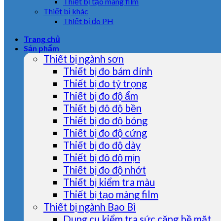
Thiết bị tạo màng film
Thiết bị khác
Thiết bị đo PH
Trang chủ
Sản phẩm
Thiết bị ngành sơn
Thiết bị đo bám dính
Thiết bị đo tỷ trọng
Thiết bị đo độ ẩm
Thiết bị đô độ bền
Thiết bị đo độ bóng
Thiết bị đo độ cứng
Thiết bị đo độ dày
Thiết bị đô độ mịn
Thiết bị đo độ nhớt
Thiết bị kiểm tra màu
Thiết bị tạo màng film
Thiết bị ngành Bao Bì
Dụng cụ kiểm tra sức căng bề mặt