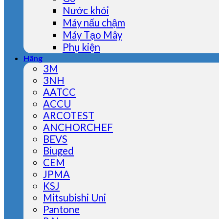
Nước khói
Máy nấu chậm
Máy Tạo Mây
Phụ kiện
Hãng
3M
3NH
AATCC
ACCU
ARCOTEST
ANCHORCHEF
BEVS
Biuged
CEM
JPMA
KSJ
Mitsubishi Uni
Pantone