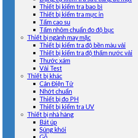
Thiết bị kiểm tra bao bì
Thiết bị kiểm tra mực in
Tấm cao su
Tấm nhôm chuẩn đo độ bục
Thiết bị ngành may mặc
Thiết bị kiểm tra độ bền màu vải
Thiết bị kiểm tra độ thấm nước vải
Thước xám
Vải Test
Thiết bị khác
Cân Điện Tử
Nhớt chuẩn
Thiết bị đo PH
Thiết bị kiểm tra UV
Thiết bị nhà hàng
Bát úp
Súng khói
Gỗ