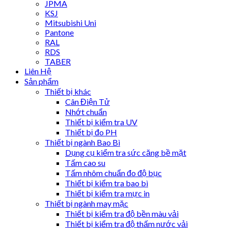
JPMA
KSJ
Mitsubishi Uni
Pantone
RAL
RDS
TABER
Liên Hệ
Sản phẩm
Thiết bị khác
Cân Điện Tử
Nhớt chuẩn
Thiết bị kiểm tra UV
Thiết bị đo PH
Thiết bị ngành Bao Bì
Dụng cụ kiểm tra sức căng bề mặt
Tấm cao su
Tấm nhôm chuẩn đo độ bục
Thiết bị kiểm tra bao bì
Thiết bị kiểm tra mực in
Thiết bị ngành may mặc
Thiết bị kiểm tra độ bền màu vải
Thiết bị kiểm tra độ thấm nước vải