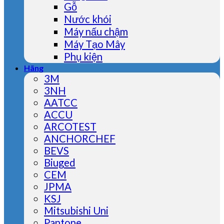
Gỗ
Nước khói
Máy nấu chậm
Máy Tạo Mây
Phụ kiện
Hãng
3M
3NH
AATCC
ACCU
ARCOTEST
ANCHORCHEF
BEVS
Biuged
CEM
JPMA
KSJ
Mitsubishi Uni
Pantone