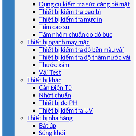
Dụng cụ kiểm tra sức căng bề mặt
Thiết bị kiểm tra bao bì
Thiết bị kiểm tra mực in
Tấm cao su
Tấm nhôm chuẩn đo độ bục
Thiết bị ngành may mặc
Thiết bị kiểm tra độ bền màu vải
Thiết bị kiểm tra độ thấm nước vải
Thước xám
Vải Test
Thiết bị khác
Cân Điện Tử
Nhớt chuẩn
Thiết bị đo PH
Thiết bị kiểm tra UV
Thiết bị nhà hàng
Bát úp
Súng khói