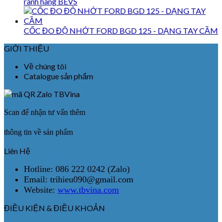
rãnh hãng BEVS
CỐC ĐO ĐỘ NHỚT FORD BGD 125 - DẠNG TAY CẦM
GIỚI THIỆU
Về chúng tôi
Catalogue sản phẩm
Scan để nhận tư vấn thêm
thông tin về sản phẩm
Liên Hệ
Hotline: 086 222 0242 (Zalo)
Email: trihieu090@gmail.com
Website:
www.tbvina.com
ĐIỀU KIỆN & ĐIỀU KHOẢN