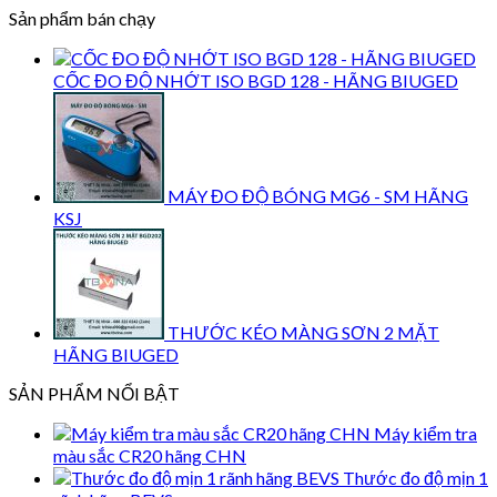
Sản phẩm bán chạy
CỐC ĐO ĐỘ NHỚT ISO BGD 128 - HÃNG BIUGED
MÁY ĐO ĐỘ BÓNG MG6 - SM HÃNG
KSJ
THƯỚC KÉO MÀNG SƠN 2 MẶT
HÃNG BIUGED
SẢN PHẨM NỔI BẬT
Máy kiểm tra
màu sắc CR20 hãng CHN
Thước đo độ mịn 1