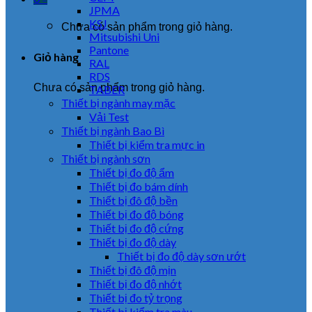
JPMA
KSJ
Chưa có sản phẩm trong giỏ hàng.
Mitsubishi Uni
Pantone
Giỏ hàng
RAL
RDS
Chưa có sản phẩm trong giỏ hàng.
TABER
Thiết bị ngành may mặc
Vải Test
Thiết bị ngành Bao Bì
Thiết bị kiểm tra mực in
Thiết bị ngành sơn
Thiết bị đo độ ẩm
Thiết bị đo bám dính
Thiết bị đô độ bền
Thiết bị đo độ bóng
Thiết bị đo độ cứng
Thiết bị đo độ dày
Thiết bị đo độ dày sơn ướt
Thiết bị đô độ mịn
Thiết bị đo độ nhớt
Thiết bị đo tỷ trọng
Thiết bị kiểm tra màu