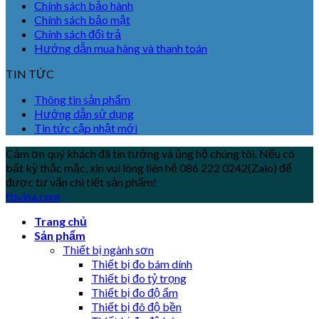
Chính sách bảo hành
Chính sách bảo mật
Chính sách đổi trả
Hướng dẫn mua hàng và thanh toán
TIN TỨC
Thông tin sản phẩm
Hướng dẫn sử dụng
Tin tức cập nhật mới
Cảm ơn quý khách đã tin tưởng và ủng hộ chúng tôi. Nếu có
bất kỳ thắc mắc, xin vui lòng liên hệ 086 222 0242(Zalo) để
được tư vấn chi tiết sản phẩm!
tbvina.com
Trang chủ
Sản phẩm
Thiết bị ngành sơn
Thiết bị đo bám dính
Thiết bị đo tỷ trọng
Thiết bị đo độ ẩm
Thiết bị đô độ bền