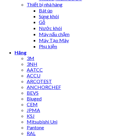
Thiết bị nhà hàng
Bát úp
Súng khói
Gỗ
Nước khói
Máy nấu chậm
Máy Tạo Mây
Phụ kiện
Hãng
3M
3NH
AATCC
ACCU
ARCOTEST
ANCHORCHEF
BEVS
Biuged
CEM
JPMA
KSJ
Mitsubishi Uni
Pantone
RAL