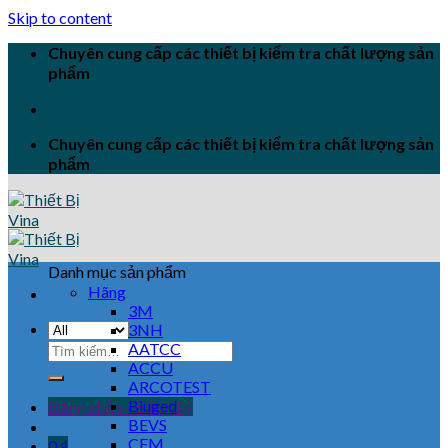
Skip to content
Chuyên cung cấp các thiết bị kiểm tra chất lượng sản
phẩm
Chuyên cung cấp các thiết bị kiểm tra chất lượng sản
phẩm
Danh mục sản phẩm
Hãng
3M
3NH
AATCC
ACCU
ARCOTEST
Biuged
Đăng nhập / Đăng ký
BEVS
CEM
0
₫