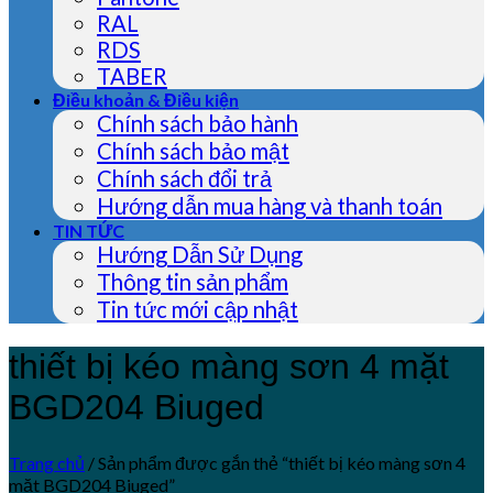
RAL
RDS
TABER
Điều khoản & Điều kiện
Chính sách bảo hành
Chính sách bảo mật
Chính sách đổi trả
Hướng dẫn mua hàng và thanh toán
TIN TỨC
Hướng Dẫn Sử Dụng
Thông tin sản phẩm
Tin tức mới cập nhật
thiết bị kéo màng sơn 4 mặt
BGD204 Biuged
Trang chủ
/
Sản phẩm được gắn thẻ “thiết bị kéo màng sơn 4
mặt BGD204 Biuged”