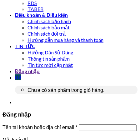
RDS
TABER
Điều khoản & Điều kiện
Chính sách bảo hành
Chính sách bảo mật
Chính sách đổi trả
Hướng dẫn mua hàng và thanh toán
TIN TỨC
Hướng Dẫn Sử Dụng
Thông tin sản phẩm
Tin tức mới cập nhật
Đăng nhập
0
₫
Chưa có sản phẩm trong giỏ hàng.
Đăng nhập
Tên tài khoản hoặc địa chỉ email
*
Mật khẩu
*