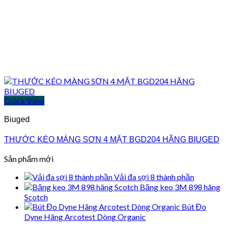
Quick View
Biuged
THƯỚC KÉO MÀNG SƠN 4 MẶT BGD204 HÃNG BIUGED
Sản phẩm mới
Vải đa sợi 8 thành phần
Băng keo 3M 898 hãng
Scotch
Bút Đo
Dyne Hãng Arcotest Dòng Organic