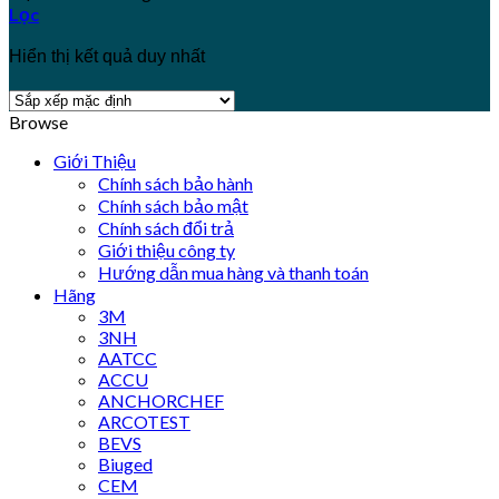
Lọc
Hiển thị kết quả duy nhất
Browse
Giới Thiệu
Chính sách bảo hành
Chính sách bảo mật
Chính sách đổi trả
Giới thiệu công ty
Hướng dẫn mua hàng và thanh toán
Hãng
3M
3NH
AATCC
ACCU
ANCHORCHEF
ARCOTEST
BEVS
Biuged
CEM