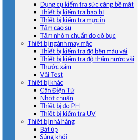
Dụng cụ kiểm tra sức căng bề mặt
Thiết bị kiểm tra bao bì
Thiết bị kiểm tra mực in
Tấm cao su
Tấm nhôm chuẩn đo độ bục
Thiết bị ngành may mặc
Thiết bị kiểm tra độ bền màu vải
Thiết bị kiểm tra độ thấm nước vải
Thước xám
Vải Test
Thiết bị khác
Cân Điện Tử
Nhớt chuẩn
Thiết bị đo PH
Thiết bị kiểm tra UV
Thiết bị nhà hàng
Bát úp
Súng khói