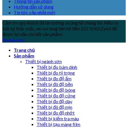
Thông tin sản phẩm
Hướng dẫn sử dụng
Tin tức cập nhật mới
Cảm ơn quý khách đã tin tưởng và ủng hộ chúng tôi. Nếu có
bất kỳ thắc mắc, xin vui lòng liên hệ 086 222 0242(Zalo) để
được tư vấn chi tiết sản phẩm!
tbvina.com
Trang chủ
Sản phẩm
Thiết bị ngành sơn
Thiết bị đo bám dính
Thiết bị đo tỷ trọng
Thiết bị đo độ ẩm
Thiết bị đô độ bền
Thiết bị đo độ bóng
Thiết bị đo độ cứng
Thiết bị đo độ dày
Thiết bị đô độ mịn
Thiết bị đo độ nhớt
Thiết bị kiểm tra màu
Thiết bị tạo màng film