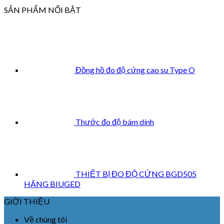
SẢN PHẨM NỔI BẬT
Đồng hồ đo độ cứng cao su Type O
Thước đo độ bám dính
THIẾT BỊ ĐO ĐỘ CỨNG BGD505
HÃNG BIUGED
GIỚI THIỆU
Về chúng tôi