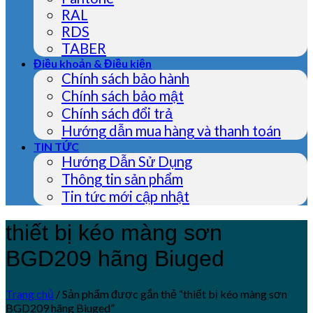
RAL
RDS
TABER
Điều khoản & Điều kiện
Chính sách bảo hành
Chính sách bảo mật
Chính sách đổi trả
Hướng dẫn mua hàng và thanh toán
TIN TỨC
Hướng Dẫn Sử Dụng
Thông tin sản phẩm
Tin tức mới cập nhật
thiết bị kéo màng sơn
BGD209 hãng Biuged
Trang chủ
/
Sản phẩm được gắn thẻ “thiết bị kéo màng sơn
BGD209 hãng Biuged”