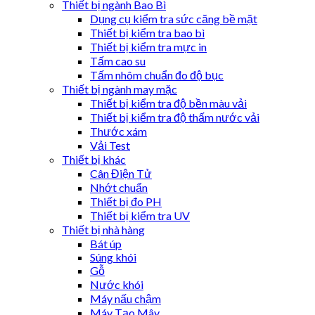
Thiết bị ngành Bao Bì
Dụng cụ kiểm tra sức căng bề mặt
Thiết bị kiểm tra bao bì
Thiết bị kiểm tra mực in
Tấm cao su
Tấm nhôm chuẩn đo độ bục
Thiết bị ngành may mặc
Thiết bị kiểm tra độ bền màu vải
Thiết bị kiểm tra độ thấm nước vải
Thước xám
Vải Test
Thiết bị khác
Cân Điện Tử
Nhớt chuẩn
Thiết bị đo PH
Thiết bị kiểm tra UV
Thiết bị nhà hàng
Bát úp
Súng khói
Gỗ
Nước khói
Máy nấu chậm
Máy Tạo Mây