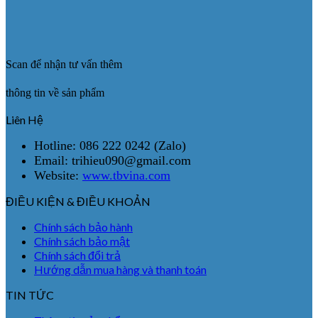
Scan để nhận tư vấn thêm
thông tin về sản phẩm
Liên Hệ
Hotline: 086 222 0242 (Zalo)
Email: trihieu090@gmail.com
Website:
www.tbvina.com
ĐIỀU KIỆN & ĐIỀU KHOẢN
Chính sách bảo hành
Chính sách bảo mật
Chính sách đổi trả
Hướng dẫn mua hàng và thanh toán
TIN TỨC