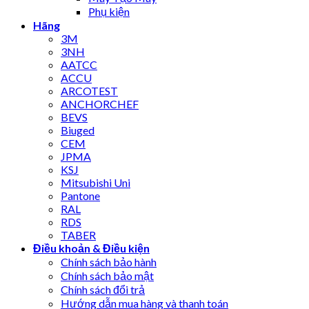
Phụ kiện
Hãng
3M
3NH
AATCC
ACCU
ARCOTEST
ANCHORCHEF
BEVS
Biuged
CEM
JPMA
KSJ
Mitsubishi Uni
Pantone
RAL
RDS
TABER
Điều khoản & Điều kiện
Chính sách bảo hành
Chính sách bảo mật
Chính sách đổi trả
Hướng dẫn mua hàng và thanh toán