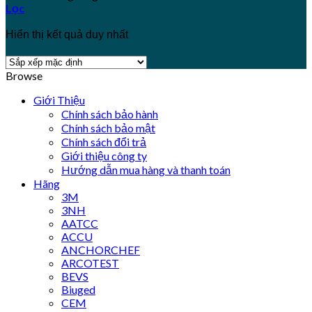
Lọc
Hiển thị kết quả duy nhất
Browse
Giới Thiệu
Chính sách bảo hành
Chính sách bảo mật
Chính sách đổi trả
Giới thiệu công ty
Hướng dẫn mua hàng và thanh toán
Hãng
3M
3NH
AATCC
ACCU
ANCHORCHEF
ARCOTEST
BEVS
Biuged
CEM