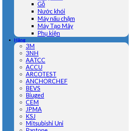
Gỗ
Nước khói
Máy nấu chậm
Máy Tạo Mây
Phụ kiện
Hãng
3M
3NH
AATCC
ACCU
ARCOTEST
ANCHORCHEF
BEVS
Biuged
CEM
JPMA
KSJ
Mitsubishi Uni
Pantone