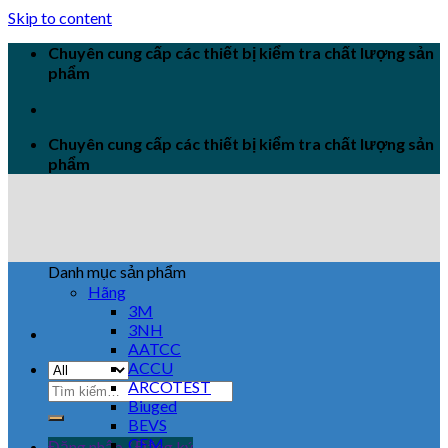
Skip to content
Chuyên cung cấp các thiết bị kiểm tra chất lượng sản
phẩm
Chuyên cung cấp các thiết bị kiểm tra chất lượng sản
phẩm
Danh mục sản phẩm
Hãng
3M
3NH
AATCC
ACCU
ARCOTEST
Biuged
BEVS
CEM
Đăng nhập / Đăng ký