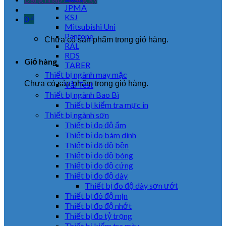
JPMA
KSJ
0
₫
Mitsubishi Uni
Pantone
Chưa có sản phẩm trong giỏ hàng.
RAL
RDS
Giỏ hàng
TABER
Thiết bị ngành may mặc
Chưa có sản phẩm trong giỏ hàng.
Vải Test
Thiết bị ngành Bao Bì
Thiết bị kiểm tra mực in
Thiết bị ngành sơn
Thiết bị đo độ ẩm
Thiết bị đo bám dính
Thiết bị đô độ bền
Thiết bị đo độ bóng
Thiết bị đo độ cứng
Thiết bị đo độ dày
Thiết bị đo độ dày sơn ướt
Thiết bị đô độ mịn
Thiết bị đo độ nhớt
Thiết bị đo tỷ trọng
Thiết bị kiểm tra màu