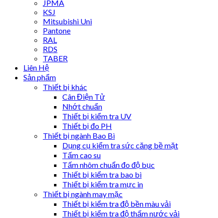
JPMA
KSJ
Mitsubishi Uni
Pantone
RAL
RDS
TABER
Liên Hệ
Sản phẩm
Thiết bị khác
Cân Điện Tử
Nhớt chuẩn
Thiết bị kiểm tra UV
Thiết bị đo PH
Thiết bị ngành Bao Bì
Dụng cụ kiểm tra sức căng bề mặt
Tấm cao su
Tấm nhôm chuẩn đo độ bục
Thiết bị kiểm tra bao bì
Thiết bị kiểm tra mực in
Thiết bị ngành may mặc
Thiết bị kiểm tra độ bền màu vải
Thiết bị kiểm tra độ thấm nước vải