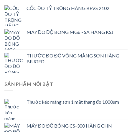
CỐC ĐO TỶ TRỌNG HÃNG BEVS 2102
MÁY ĐO ĐỘ BÓNG MG6 - SA HÃNG KSJ
THƯỚC ĐO ĐỘ VÕNG MÀNG SƠN HÃNG
BIUGED
SẢN PHẨM NỔI BẬT
Thước kéo màng sơn 1 mặt thang đo 1000um
MÁY ĐO ĐỘ BÓNG CS-300 HÃNG CHN