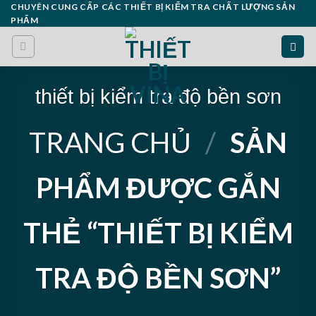
Skip
CHUYÊN CUNG CẤP CÁC THIẾT BỊ KIỂM TRA CHẤT LƯỢNG SẢN
PHẨM
to
content
thiết bị kiểm tra độ bền sơn
TRANG CHỦ
/
SẢN
PHẨM ĐƯỢC GẮN
THẺ “THIẾT BỊ KIỂM
TRA ĐỘ BỀN SƠN”