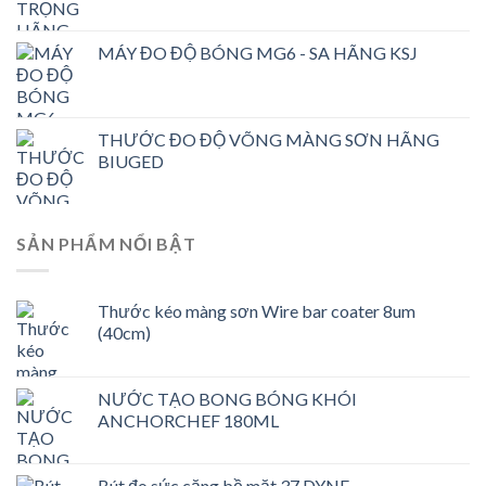
MÁY ĐO ĐỘ BÓNG MG6 - SA HÃNG KSJ
THƯỚC ĐO ĐỘ VÕNG MÀNG SƠN HÃNG
BIUGED
SẢN PHẨM NỔI BẬT
Thước kéo màng sơn Wire bar coater 8um
(40cm)
NƯỚC TẠO BONG BÓNG KHÓI
ANCHORCHEF 180ML
Bút đo sức căng bề mặt 37 DYNE