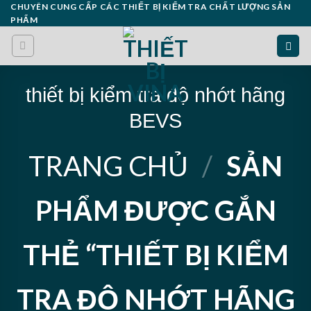
Skip
CHUYÊN CUNG CẤP CÁC THIẾT BỊ KIỂM TRA CHẤT LƯỢNG SẢN
PHẨM
to
content
thiết bị kiểm tra độ nhớt hãng
BEVS
TRANG CHỦ
/
SẢN
PHẨM ĐƯỢC GẮN
THẺ “THIẾT BỊ KIỂM
TRA ĐỘ NHỚT HÃNG