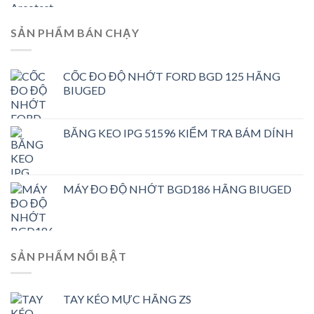
SẢN PHẨM BÁN CHẠY
CỐC ĐO ĐỘ NHỚT FORD BGD 125 HÃNG
BIUGED
BĂNG KEO IPG 51596 KIỂM TRA BÁM DÍNH
MÁY ĐO ĐỘ NHỚT BGD186 HÃNG BIUGED
SẢN PHẨM NỔI BẬT
TAY KÉO MỰC HÃNG ZS