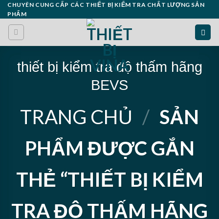
Skip
CHUYÊN CUNG CẤP CÁC THIẾT BỊ KIỂM TRA CHẤT LƯỢNG SẢN
PHẨM
to
content
thiết bị kiểm tra độ thấm hãng
BEVS
TRANG CHỦ
/
SẢN
PHẨM ĐƯỢC GẮN
THẺ “THIẾT BỊ KIỂM
TRA ĐỘ THẤM HÃNG