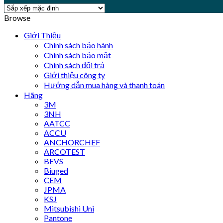
Browse
Giới Thiệu
Chính sách bảo hành
Chính sách bảo mật
Chính sách đổi trả
Giới thiệu công ty
Hướng dẫn mua hàng và thanh toán
Hãng
3M
3NH
AATCC
ACCU
ANCHORCHEF
ARCOTEST
BEVS
Biuged
CEM
JPMA
KSJ
Mitsubishi Uni
Pantone