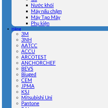
Nước khói
Máy nấu chậm
Máy Tạo Mây
Phụ kiện
Hãng
3M
3NH
AATCC
ACCU
ARCOTEST
ANCHORCHEF
BEVS
Biuged
CEM
JPMA
KSJ
Mitsubishi Uni
Pantone