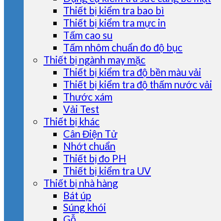
Thiết bị kiểm tra bao bì
Thiết bị kiểm tra mực in
Tấm cao su
Tấm nhôm chuẩn đo độ bục
Thiết bị ngành may mặc
Thiết bị kiểm tra độ bền màu vải
Thiết bị kiểm tra độ thấm nước vải
Thước xám
Vải Test
Thiết bị khác
Cân Điện Tử
Nhớt chuẩn
Thiết bị đo PH
Thiết bị kiểm tra UV
Thiết bị nhà hàng
Bát úp
Súng khói
Gỗ