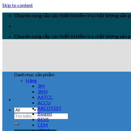
Skip to content
Chuyên cung cấp các thiết bị kiểm tra chất lượng sản
Chuyên cung cấp các thiết bị kiểm tra chất lượng sản
Danh mục sản phẩm
Hãng
3M
3NH
AATCC
ACCU
ARCOTEST
Biuged
BEVS
CEM
JPMA