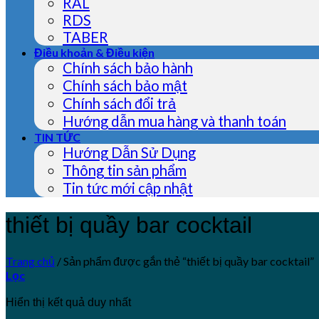
RAL
RDS
TABER
Điều khoản & Điều kiện
Chính sách bảo hành
Chính sách bảo mật
Chính sách đổi trả
Hướng dẫn mua hàng và thanh toán
TIN TỨC
Hướng Dẫn Sử Dụng
Thông tin sản phẩm
Tin tức mới cập nhật
thiết bị quầy bar cocktail
Trang chủ
/
Sản phẩm được gắn thẻ “thiết bị quầy bar cocktail”
Lọc
Hiển thị kết quả duy nhất