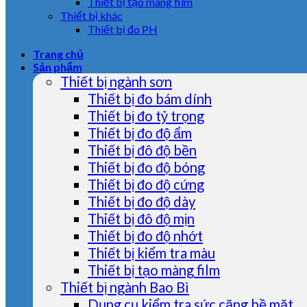
Thiết bị tạo màng film
Thiết bị khác
Thiết bị đo PH
Trang chủ
Sản phẩm
Thiết bị ngành sơn
Thiết bị đo bám dính
Thiết bị đo tỷ trọng
Thiết bị đo độ ẩm
Thiết bị đô độ bền
Thiết bị đo độ bóng
Thiết bị đo độ cứng
Thiết bị đo độ dày
Thiết bị đô độ mịn
Thiết bị đo độ nhớt
Thiết bị kiểm tra màu
Thiết bị tạo màng film
Thiết bị ngành Bao Bì
Dụng cụ kiểm tra sức căng bề mặt