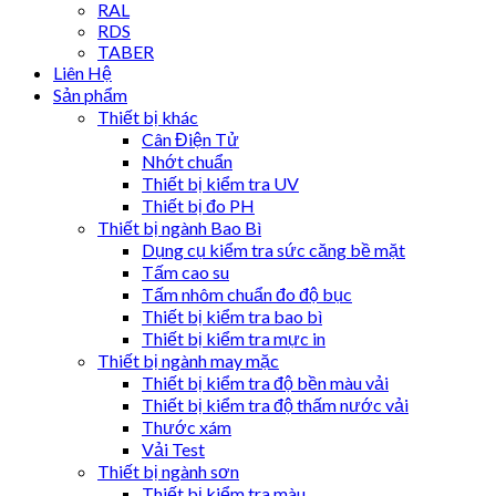
RAL
RDS
TABER
Liên Hệ
Sản phẩm
Thiết bị khác
Cân Điện Tử
Nhớt chuẩn
Thiết bị kiểm tra UV
Thiết bị đo PH
Thiết bị ngành Bao Bì
Dụng cụ kiểm tra sức căng bề mặt
Tấm cao su
Tấm nhôm chuẩn đo độ bục
Thiết bị kiểm tra bao bì
Thiết bị kiểm tra mực in
Thiết bị ngành may mặc
Thiết bị kiểm tra độ bền màu vải
Thiết bị kiểm tra độ thấm nước vải
Thước xám
Vải Test
Thiết bị ngành sơn
Thiết bị kiểm tra màu