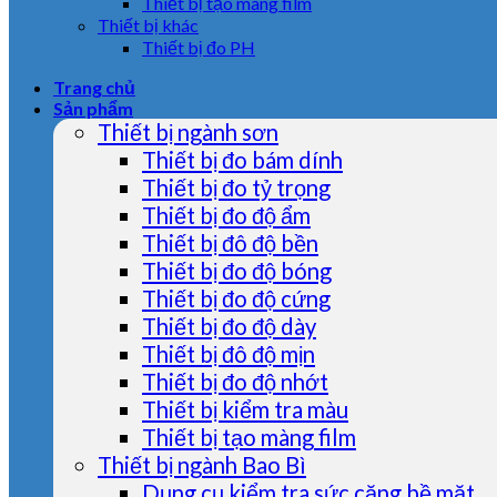
Thiết bị tạo màng film
Thiết bị khác
Thiết bị đo PH
Trang chủ
Sản phẩm
Thiết bị ngành sơn
Thiết bị đo bám dính
Thiết bị đo tỷ trọng
Thiết bị đo độ ẩm
Thiết bị đô độ bền
Thiết bị đo độ bóng
Thiết bị đo độ cứng
Thiết bị đo độ dày
Thiết bị đô độ mịn
Thiết bị đo độ nhớt
Thiết bị kiểm tra màu
Thiết bị tạo màng film
Thiết bị ngành Bao Bì
Dụng cụ kiểm tra sức căng bề mặt