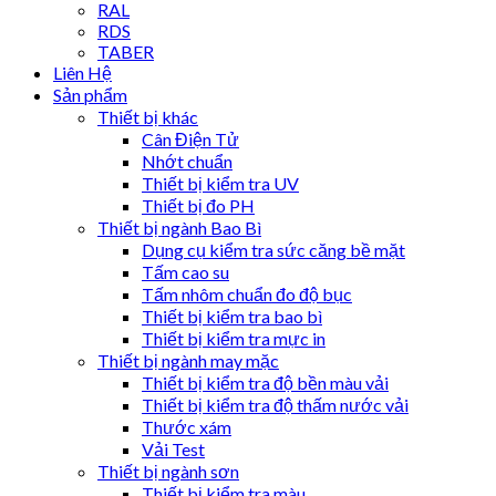
RAL
RDS
TABER
Liên Hệ
Sản phẩm
Thiết bị khác
Cân Điện Tử
Nhớt chuẩn
Thiết bị kiểm tra UV
Thiết bị đo PH
Thiết bị ngành Bao Bì
Dụng cụ kiểm tra sức căng bề mặt
Tấm cao su
Tấm nhôm chuẩn đo độ bục
Thiết bị kiểm tra bao bì
Thiết bị kiểm tra mực in
Thiết bị ngành may mặc
Thiết bị kiểm tra độ bền màu vải
Thiết bị kiểm tra độ thấm nước vải
Thước xám
Vải Test
Thiết bị ngành sơn
Thiết bị kiểm tra màu