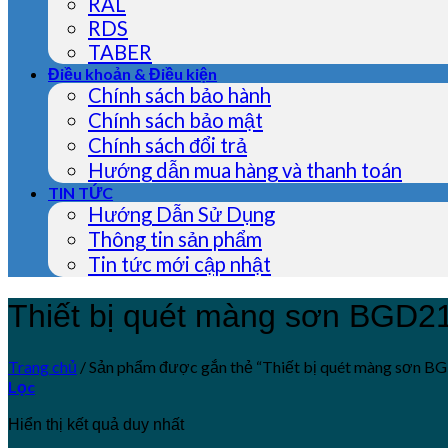
RAL
RDS
TABER
Điều khoản & Điều kiện
Chính sách bảo hành
Chính sách bảo mật
Chính sách đổi trả
Hướng dẫn mua hàng và thanh toán
TIN TỨC
Hướng Dẫn Sử Dụng
Thông tin sản phẩm
Tin tức mới cập nhật
Thiết bị quét màng sơn BGD2
Trang chủ
/
Sản phẩm được gắn thẻ “Thiết bị quét màng sơn B
Lọc
Hiển thị kết quả duy nhất