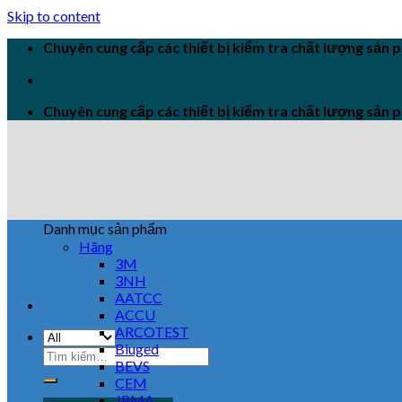
Skip to content
Chuyên cung cấp các thiết bị kiểm tra chất lượng sản
Chuyên cung cấp các thiết bị kiểm tra chất lượng sản
Danh mục sản phẩm
Hãng
3M
3NH
AATCC
ACCU
ARCOTEST
Biuged
BEVS
CEM
JPMA