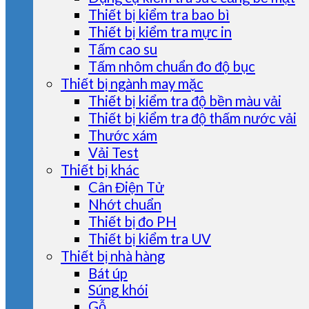
Thiết bị kiểm tra bao bì
Thiết bị kiểm tra mực in
Tấm cao su
Tấm nhôm chuẩn đo độ bục
Thiết bị ngành may mặc
Thiết bị kiểm tra độ bền màu vải
Thiết bị kiểm tra độ thấm nước vải
Thước xám
Vải Test
Thiết bị khác
Cân Điện Tử
Nhớt chuẩn
Thiết bị đo PH
Thiết bị kiểm tra UV
Thiết bị nhà hàng
Bát úp
Súng khói
Gỗ