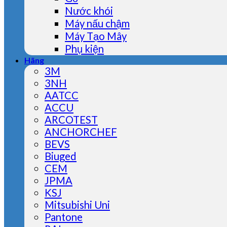
Nước khói
Máy nấu chậm
Máy Tạo Mây
Phụ kiện
Hãng
3M
3NH
AATCC
ACCU
ARCOTEST
ANCHORCHEF
BEVS
Biuged
CEM
JPMA
KSJ
Mitsubishi Uni
Pantone