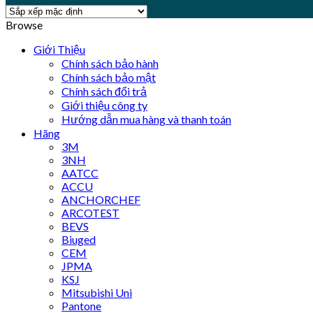
Browse
Giới Thiệu
Chính sách bảo hành
Chính sách bảo mật
Chính sách đổi trả
Giới thiệu công ty
Hướng dẫn mua hàng và thanh toán
Hãng
3M
3NH
AATCC
ACCU
ANCHORCHEF
ARCOTEST
BEVS
Biuged
CEM
JPMA
KSJ
Mitsubishi Uni
Pantone