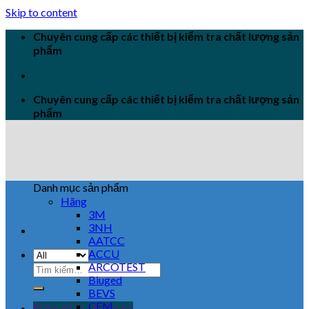
Skip to content
Chuyên cung cấp các thiết bị kiểm tra chất lượng sản
phẩm
Chuyên cung cấp các thiết bị kiểm tra chất lượng sản
phẩm
Danh mục sản phẩm
Hãng
3M
3NH
AATCC
ACCU
ARCOTEST
Biuged
BEVS
CEM
Đăng nhập / Đăng ký