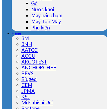
Gỗ
Nước khói
Máy nấu chậm
Máy Tạo Mây
Phụ kiện
Hãng
3M
3NH
AATCC
ACCU
ARCOTEST
ANCHORCHEF
BEVS
Biuged
CEM
JPMA
KSJ
Mitsubishi Uni
Pantone