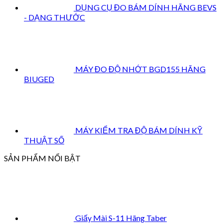
DỤNG CỤ ĐO BÁM DÍNH HÃNG BEVS
- DẠNG THƯỚC
MÁY ĐO ĐỘ NHỚT BGD155 HÃNG
BIUGED
MÁY KIỂM TRA ĐỘ BÁM DÍNH KỸ
THUẬT SỐ
SẢN PHẨM NỔI BẬT
Giấy Mài S-11 Hãng Taber