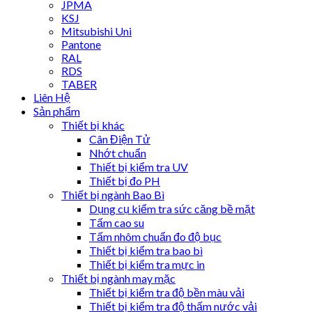
JPMA
KSJ
Mitsubishi Uni
Pantone
RAL
RDS
TABER
Liên Hệ
Sản phẩm
Thiết bị khác
Cân Điện Tử
Nhớt chuẩn
Thiết bị kiểm tra UV
Thiết bị đo PH
Thiết bị ngành Bao Bì
Dụng cụ kiểm tra sức căng bề mặt
Tấm cao su
Tấm nhôm chuẩn đo độ bục
Thiết bị kiểm tra bao bì
Thiết bị kiểm tra mực in
Thiết bị ngành may mặc
Thiết bị kiểm tra độ bền màu vải
Thiết bị kiểm tra độ thấm nước vải