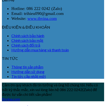
Hotline: 086 222 0242 (Zalo)
Email: trihieu090@gmail.com
Website:
www.tbvina.com
ĐIỀU KIỆN & ĐIỀU KHOẢN
Chính sách bảo hành
Chính sách bảo mật
Chính sách đổi trả
Hướng dẫn mua hàng và thanh toán
TIN TỨC
Thông tin sản phẩm
Hướng dẫn sử dụng
Tin tức cập nhật mới
Cảm ơn quý khách đã tin tưởng và ủng hộ chúng tôi. Nếu có
bất kỳ thắc mắc, xin vui lòng liên hệ 086 222 0242(Zalo) để
được tư vấn chi tiết sản phẩm!
tbvina.com