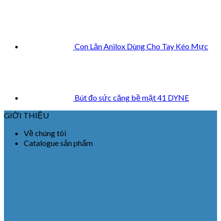
Con Lăn Anilox Dùng Cho Tay Kéo Mực
Bút đo sức căng bề mặt 41 DYNE
GIỚI THIỆU
Về chúng tôi
Catalogue sản phẩm