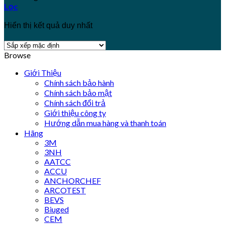
Lọc
Hiển thị kết quả duy nhất
Browse
Giới Thiệu
Chính sách bảo hành
Chính sách bảo mật
Chính sách đổi trả
Giới thiệu công ty
Hướng dẫn mua hàng và thanh toán
Hãng
3M
3NH
AATCC
ACCU
ANCHORCHEF
ARCOTEST
BEVS
Biuged
CEM