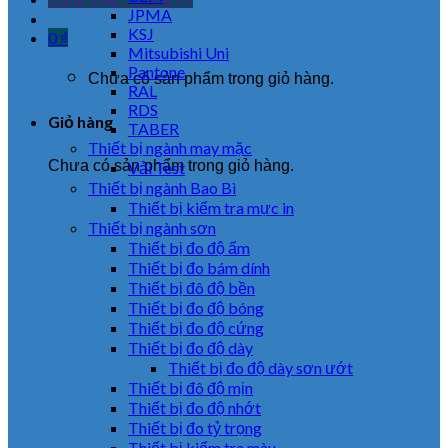
JPMA
KSJ
0
₫
Mitsubishi Uni
Pantone
Chưa có sản phẩm trong giỏ hàng.
RAL
RDS
Giỏ hàng
TABER
Thiết bị ngành may mặc
Chưa có sản phẩm trong giỏ hàng.
Vải Test
Thiết bị ngành Bao Bì
Thiết bị kiểm tra mực in
Thiết bị ngành sơn
Thiết bị đo độ ẩm
Thiết bị đo bám dính
Thiết bị đô độ bền
Thiết bị đo độ bóng
Thiết bị đo độ cứng
Thiết bị đo độ dày
Thiết bị đo độ dày sơn ướt
Thiết bị đô độ mịn
Thiết bị đo độ nhớt
Thiết bị đo tỷ trọng
Thiết bị kiểm tra màu