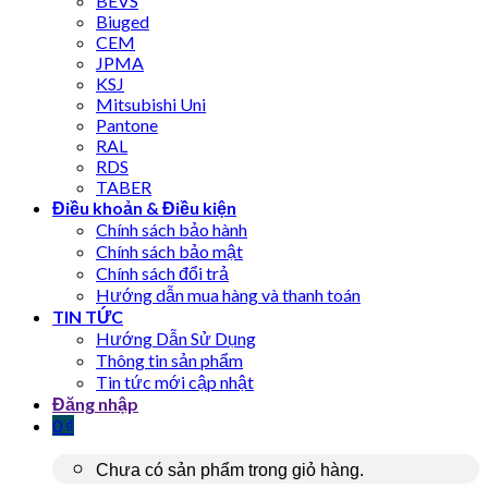
BEVS
Biuged
CEM
JPMA
KSJ
Mitsubishi Uni
Pantone
RAL
RDS
TABER
Điều khoản & Điều kiện
Chính sách bảo hành
Chính sách bảo mật
Chính sách đổi trả
Hướng dẫn mua hàng và thanh toán
TIN TỨC
Hướng Dẫn Sử Dụng
Thông tin sản phẩm
Tin tức mới cập nhật
Đăng nhập
0
₫
Chưa có sản phẩm trong giỏ hàng.