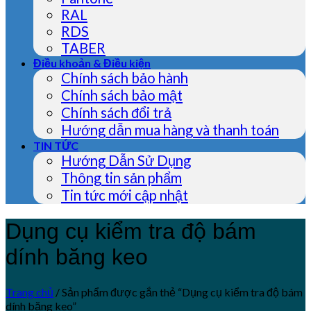
RAL
RDS
TABER
Điều khoản & Điều kiện
Chính sách bảo hành
Chính sách bảo mật
Chính sách đổi trả
Hướng dẫn mua hàng và thanh toán
TIN TỨC
Hướng Dẫn Sử Dụng
Thông tin sản phẩm
Tin tức mới cập nhật
Dụng cụ kiểm tra độ bám
dính băng keo
Trang chủ
/
Sản phẩm được gắn thẻ “Dụng cụ kiểm tra độ bám
dính băng keo”