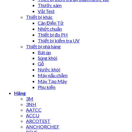
Thước xám
Vải Test
Thiết bị khác
Cân Điện Tử
Nhớt chuẩn
Thiết bị đo PH
Thiết bị kiểm tra UV
Thiết bị nhà hàng
Bát úp
Súng khói
Gỗ
Nước khói
Máy nấu chậm
Máy Tạo Mây
Phụ kiện
Hãng
3M
3NH
AATCC
ACCU
ARCOTEST
ANCHORCHEF