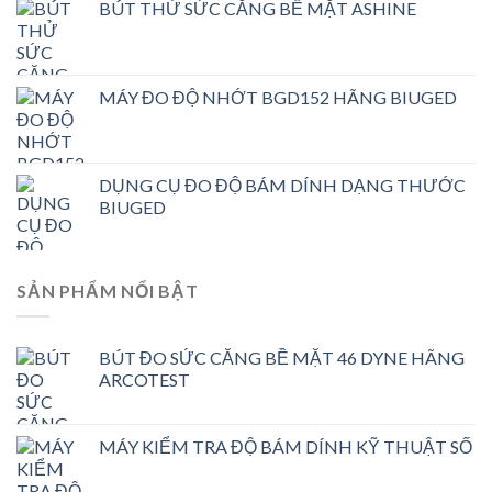
BÚT THỬ SỨC CĂNG BỀ MẶT ASHINE
MÁY ĐO ĐỘ NHỚT BGD152 HÃNG BIUGED
DỤNG CỤ ĐO ĐỘ BÁM DÍNH DẠNG THƯỚC
BIUGED
SẢN PHẨM NỔI BẬT
BÚT ĐO SỨC CĂNG BỀ MẶT 46 DYNE HÃNG
ARCOTEST
MÁY KIỂM TRA ĐỘ BÁM DÍNH KỸ THUẬT SỐ