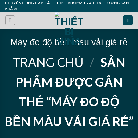
Skip
CHUYÊN CUNG CẤP CÁC THIẾT BỊ KIỂM TRA CHẤT LƯỢNG SẢN
PHẨM
to
content
Máy đo độ bền màu vải giá rẻ
TRANG CHỦ
/
SẢN
PHẨM ĐƯỢC GẮN
THẺ “MÁY ĐO ĐỘ
BỀN MÀU VẢI GIÁ RẺ”