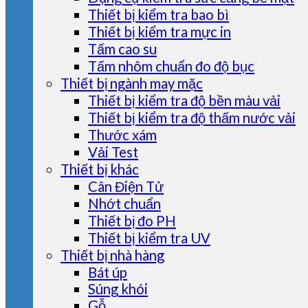
Thiết bị kiểm tra bao bì
Thiết bị kiểm tra mực in
Tấm cao su
Tấm nhôm chuẩn đo độ bục
Thiết bị ngành may mặc
Thiết bị kiểm tra độ bền màu vải
Thiết bị kiểm tra độ thấm nước vải
Thước xám
Vải Test
Thiết bị khác
Cân Điện Tử
Nhớt chuẩn
Thiết bị đo PH
Thiết bị kiểm tra UV
Thiết bị nhà hàng
Bát úp
Súng khói
Gỗ