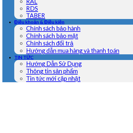
RAL
RDS
TABER
Điều khoản & Điều kiện
Chính sách bảo hành
Chính sách bảo mật
Chính sách đổi trả
Hướng dẫn mua hàng và thanh toán
TIN TỨC
Hướng Dẫn Sử Dụng
Thông tin sản phẩm
Tin tức mới cập nhật