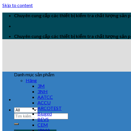
Skip to content
Chuyên cung cấp các thiết bị kiểm tra chất lượng sản
Chuyên cung cấp các thiết bị kiểm tra chất lượng sản
Danh mục sản phẩm
Hãng
3M
3NH
AATCC
ACCU
ARCOTEST
Biuged
BEVS
CEM
JPMA