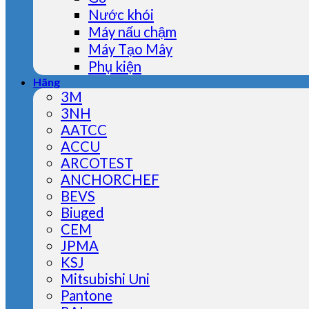
Nước khói
Máy nấu chậm
Máy Tạo Mây
Phụ kiện
Hãng
3M
3NH
AATCC
ACCU
ARCOTEST
ANCHORCHEF
BEVS
Biuged
CEM
JPMA
KSJ
Mitsubishi Uni
Pantone