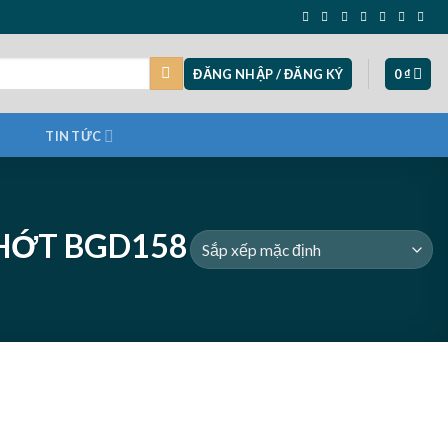
ĐĂNG NHẬP / ĐĂNG KÝ
0
₫
TIN TỨC
HỚT BGD158