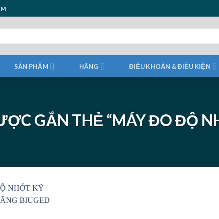
ẨM
SẢN PHẨM
HÃNG
ĐIỀU KHOẢN & ĐIỀU KIỆN
ƯỢC GẮN THẺ “MÁY ĐO ĐỘ N