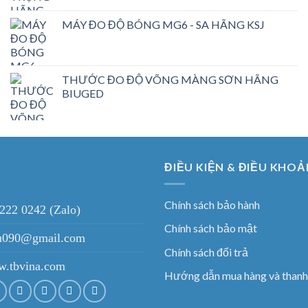
MÁY ĐO ĐỘ BÓNG MG6 - SA HÃNG KSJ
THƯỚC ĐO ĐỘ VÕNG MÀNG SƠN HÃNG
BIUGED
ĐIỀU KIỆN & ĐIỀU KHOẢ
Chính sách bảo hành
 222 0242 (Zalo)
Chính sách bảo mật
ieu090@gmail.com
Chính sách đổi trả
.tbvina.com
Hướng dẫn mua hàng và thanh