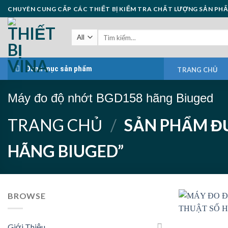
Skip
CHUYÊN CUNG CẤP CÁC THIẾT BỊ KIỂM TRA CHẤT LƯỢNG SẢN PH
to
content
Danh mục sản phẩm
TRANG CHỦ
Máy đo độ nhớt BGD158 hãng Biuged
TRANG CHỦ
/
SẢN PHẨM Đ
HÃNG BIUGED”
BROWSE
Giới Thiệu