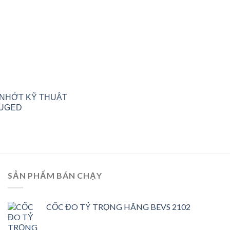
 NHỚT KỸ THUẬT
IUGED
SẢN PHẨM BÁN CHẠY
CỐC ĐO TỶ TRỌNG HÃNG BEVS 2102