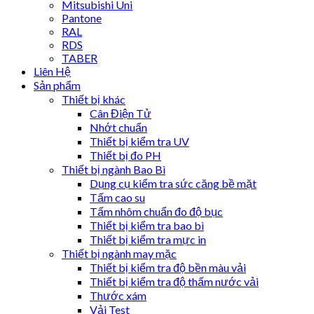
Mitsubishi Uni
Pantone
RAL
RDS
TABER
Liên Hệ
Sản phẩm
Thiết bị khác
Cân Điện Tử
Nhớt chuẩn
Thiết bị kiểm tra UV
Thiết bị đo PH
Thiết bị ngành Bao Bì
Dụng cụ kiểm tra sức căng bề mặt
Tấm cao su
Tấm nhôm chuẩn đo độ bục
Thiết bị kiểm tra bao bì
Thiết bị kiểm tra mực in
Thiết bị ngành may mặc
Thiết bị kiểm tra độ bền màu vải
Thiết bị kiểm tra độ thấm nước vải
Thước xám
Vải Test