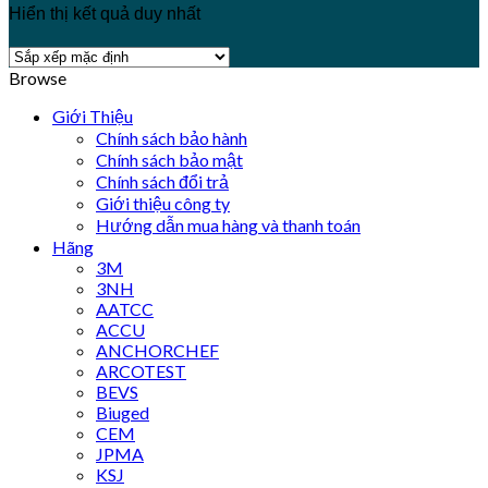
Hiển thị kết quả duy nhất
Browse
Giới Thiệu
Chính sách bảo hành
Chính sách bảo mật
Chính sách đổi trả
Giới thiệu công ty
Hướng dẫn mua hàng và thanh toán
Hãng
3M
3NH
AATCC
ACCU
ANCHORCHEF
ARCOTEST
BEVS
Biuged
CEM
JPMA
KSJ