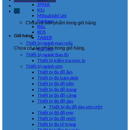
JPMA
KSJ
0
₫
Mitsubishi Uni
Pantone
Chưa có sản phẩm trong giỏ hàng.
RAL
RDS
Giỏ hàng
TABER
Thiết bị ngành may mặc
Chưa có sản phẩm trong giỏ hàng.
Vải Test
Thiết bị ngành Bao Bì
Thiết bị kiểm tra mực in
Thiết bị ngành sơn
Thiết bị đo độ ẩm
Thiết bị đo bám dính
Thiết bị đô độ bền
Thiết bị đo độ bóng
Thiết bị đo độ cứng
Thiết bị đo độ dày
Thiết bị đo độ dày sơn ướt
Thiết bị đô độ mịn
Thiết bị đo độ nhớt
Thiết bị đo tỷ trọng
Thiết bị kiểm tra màu