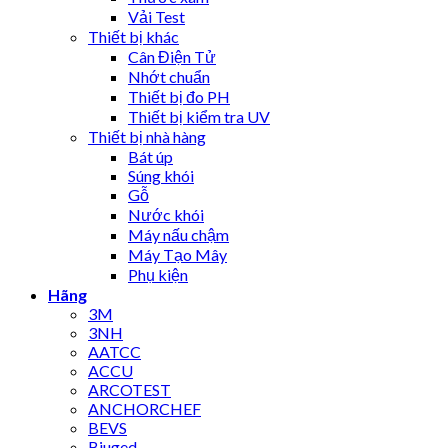
Vải Test
Thiết bị khác
Cân Điện Tử
Nhớt chuẩn
Thiết bị đo PH
Thiết bị kiểm tra UV
Thiết bị nhà hàng
Bát úp
Súng khói
Gỗ
Nước khói
Máy nấu chậm
Máy Tạo Mây
Phụ kiện
Hãng
3M
3NH
AATCC
ACCU
ARCOTEST
ANCHORCHEF
BEVS
Biuged