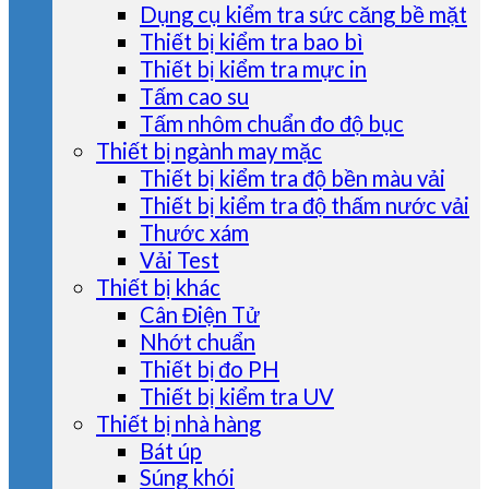
Dụng cụ kiểm tra sức căng bề mặt
Thiết bị kiểm tra bao bì
Thiết bị kiểm tra mực in
Tấm cao su
Tấm nhôm chuẩn đo độ bục
Thiết bị ngành may mặc
Thiết bị kiểm tra độ bền màu vải
Thiết bị kiểm tra độ thấm nước vải
Thước xám
Vải Test
Thiết bị khác
Cân Điện Tử
Nhớt chuẩn
Thiết bị đo PH
Thiết bị kiểm tra UV
Thiết bị nhà hàng
Bát úp
Súng khói