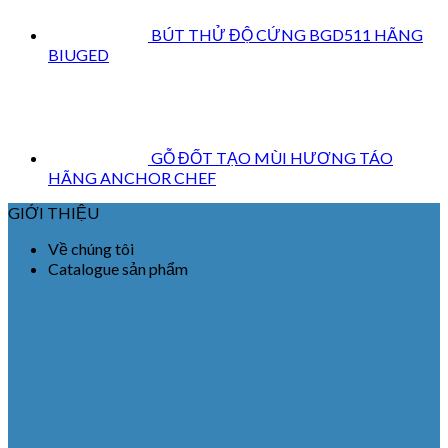
BÚT THỬ ĐỘ CỨNG BGD511 HÃNG
BIUGED
GỖ ĐỐT TẠO MÙI HƯƠNG TÁO
HÃNG ANCHOR CHEF
GIỚI THIỆU
Về chúng tôi
Catalogue sản phẩm