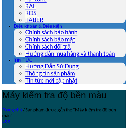
RAL
RDS
TABER
Điều khoản & Điều kiện
Chính sách bảo hành
Chính sách bảo mật
Chính sách đổi trả
Hướng dẫn mua hàng và thanh toán
TIN TỨC
Hướng Dẫn Sử Dụng
Thông tin sản phẩm
Tin tức mới cập nhật
Máy kiểm tra độ bền màu
Trang chủ
/
Sản phẩm được gắn thẻ “Máy kiểm tra độ bền
màu”
Lọc