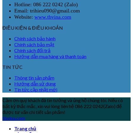
Hotline: 086 222 0242 (Zalo)
Email: trihieu090@gmail.com
Website:
www.tbvina.com
ĐIỀU KIỆN & ĐIỀU KHOẢN
Chính sách bảo hành
Chính sách bảo mật
Chính sách đổi trả
Hướng dẫn mua hàng và thanh toán
TIN TỨC
Thông tin sản phẩm
Hướng dẫn sử dụng
Tin tức cập nhật mới
Cảm ơn quý khách đã tin tưởng và ủng hộ chúng tôi. Nếu có
bất kỳ thắc mắc, xin vui lòng liên hệ 086 222 0242(Zalo) để
được tư vấn chi tiết sản phẩm!
tbvina.com
Trang chủ