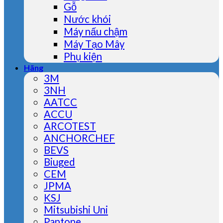
Gỗ
Nước khói
Máy nấu chậm
Máy Tạo Mây
Phụ kiện
Hãng
3M
3NH
AATCC
ACCU
ARCOTEST
ANCHORCHEF
BEVS
Biuged
CEM
JPMA
KSJ
Mitsubishi Uni
Pantone