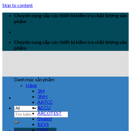
Skip to content
Chuyên cung cấp các thiết bị kiểm tra chất lượng sản
phẩm
Chuyên cung cấp các thiết bị kiểm tra chất lượng sản
phẩm
Danh mục sản phẩm
Hãng
3M
3NH
AATCC
ACCU
ARCOTEST
Biuged
BEVS
CEM
Đăng nhập / Đăng ký