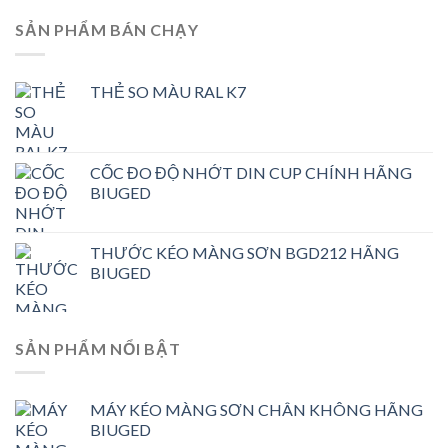
SẢN PHẨM BÁN CHẠY
THẺ SO MÀU RAL K7
CỐC ĐO ĐỘ NHỚT DIN CUP CHÍNH HÃNG
BIUGED
THƯỚC KÉO MÀNG SƠN BGD212 HÃNG
BIUGED
SẢN PHẨM NỔI BẬT
MÁY KÉO MÀNG SƠN CHÂN KHÔNG HÃNG
BIUGED