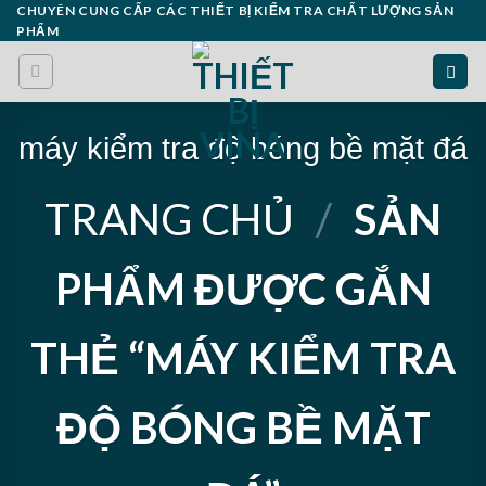
Skip
CHUYÊN CUNG CẤP CÁC THIẾT BỊ KIỂM TRA CHẤT LƯỢNG SẢN
PHẨM
to
content
máy kiểm tra độ bóng bề mặt đá
TRANG CHỦ
/
SẢN
PHẨM ĐƯỢC GẮN
THẺ “MÁY KIỂM TRA
ĐỘ BÓNG BỀ MẶT