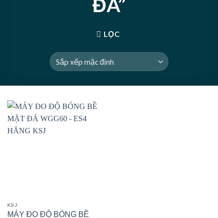
ĐÁ”
LỌC
KSJ
MÁY ĐO ĐỘ BÓNG BỀ