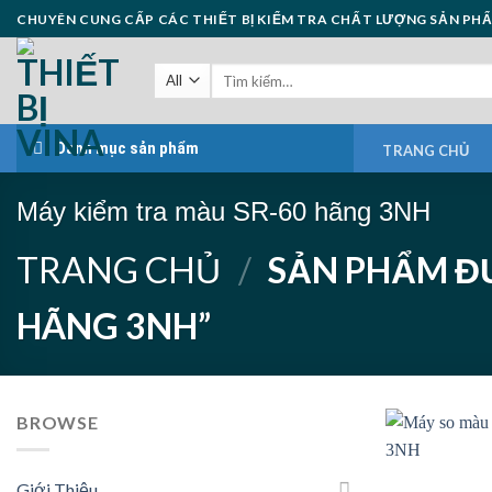
Skip
CHUYÊN CUNG CẤP CÁC THIẾT BỊ KIỂM TRA CHẤT LƯỢNG SẢN PH
to
content
Danh mục sản phẩm
TRANG CHỦ
Máy kiểm tra màu SR-60 hãng 3NH
TRANG CHỦ
/
SẢN PHẨM ĐƯ
HÃNG 3NH”
BROWSE
Giới Thiệu