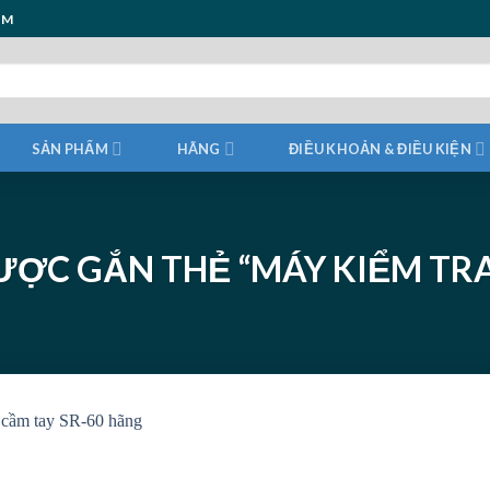
ẨM
SẢN PHẨM
HÃNG
ĐIỀU KHOẢN & ĐIỀU KIỆN
ỢC GẮN THẺ “MÁY KIỂM TRA