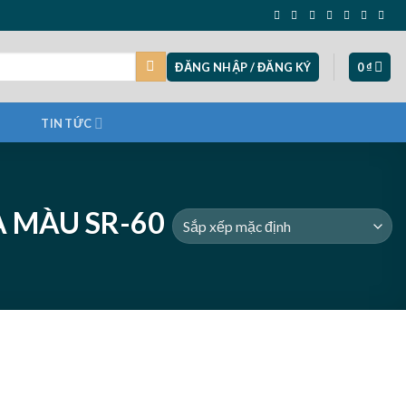
ĐĂNG NHẬP / ĐĂNG KÝ
0
₫
TIN TỨC
 MÀU SR-60