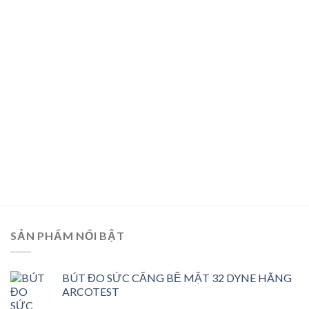
SẢN PHẨM NỔI BẬT
BÚT ĐO SỨC CĂNG BỀ MẶT 32 DYNE HÃNG
ARCOTEST