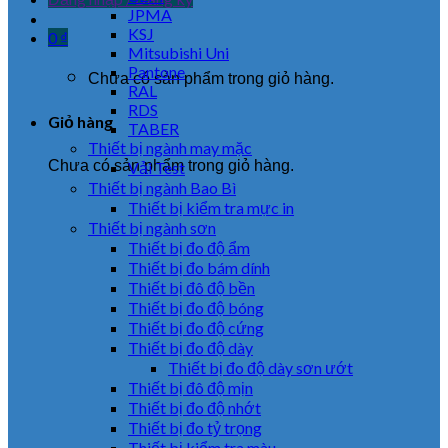
JPMA
KSJ
0
₫
Mitsubishi Uni
Pantone
Chưa có sản phẩm trong giỏ hàng.
RAL
RDS
Giỏ hàng
TABER
Thiết bị ngành may mặc
Chưa có sản phẩm trong giỏ hàng.
Vải Test
Thiết bị ngành Bao Bì
Thiết bị kiểm tra mực in
Thiết bị ngành sơn
Thiết bị đo độ ẩm
Thiết bị đo bám dính
Thiết bị đô độ bền
Thiết bị đo độ bóng
Thiết bị đo độ cứng
Thiết bị đo độ dày
Thiết bị đo độ dày sơn ướt
Thiết bị đô độ mịn
Thiết bị đo độ nhớt
Thiết bị đo tỷ trọng
Thiết bị kiểm tra màu