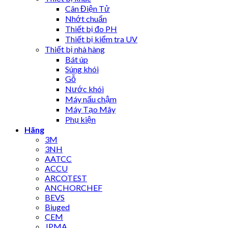
Cân Điện Tử
Nhớt chuẩn
Thiết bị đo PH
Thiết bị kiểm tra UV
Thiết bị nhà hàng
Bát úp
Súng khói
Gỗ
Nước khói
Máy nấu chậm
Máy Tạo Mây
Phụ kiện
Hãng
3M
3NH
AATCC
ACCU
ARCOTEST
ANCHORCHEF
BEVS
Biuged
CEM
JPMA