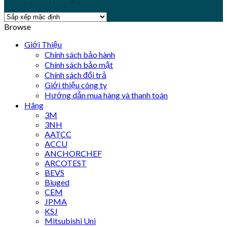
Browse
Giới Thiệu
Chính sách bảo hành
Chính sách bảo mật
Chính sách đổi trả
Giới thiệu công ty
Hướng dẫn mua hàng và thanh toán
Hãng
3M
3NH
AATCC
ACCU
ANCHORCHEF
ARCOTEST
BEVS
Biuged
CEM
JPMA
KSJ
Mitsubishi Uni