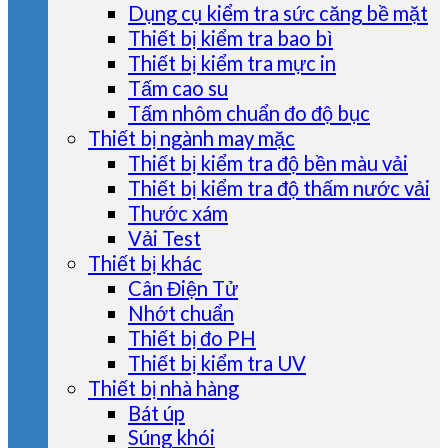
Dụng cụ kiểm tra sức căng bề mặt
Thiết bị kiểm tra bao bì
Thiết bị kiểm tra mực in
Tấm cao su
Tấm nhôm chuẩn đo độ bục
Thiết bị ngành may mặc
Thiết bị kiểm tra độ bền màu vải
Thiết bị kiểm tra độ thấm nước vải
Thước xám
Vải Test
Thiết bị khác
Cân Điện Tử
Nhớt chuẩn
Thiết bị đo PH
Thiết bị kiểm tra UV
Thiết bị nhà hàng
Bát úp
Súng khói