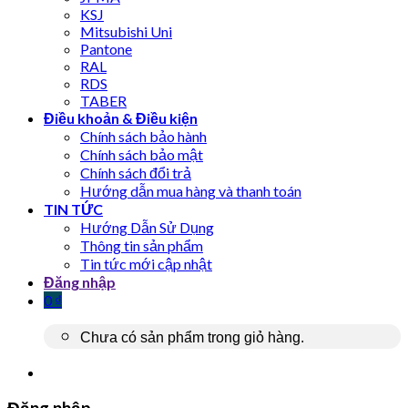
KSJ
Mitsubishi Uni
Pantone
RAL
RDS
TABER
Điều khoản & Điều kiện
Chính sách bảo hành
Chính sách bảo mật
Chính sách đổi trả
Hướng dẫn mua hàng và thanh toán
TIN TỨC
Hướng Dẫn Sử Dụng
Thông tin sản phẩm
Tin tức mới cập nhật
Đăng nhập
0
₫
Chưa có sản phẩm trong giỏ hàng.
Đăng nhập