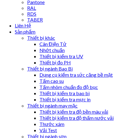
Pantone
RAL
RDS
TABER
Liên Hệ
Sản phẩm
Thiết bị khác
Cân Điện Tử
Nhớt chuẩn
Thiết bị kiểm tra UV
Thiết bị đo PH
Thiết bị ngành Bao Bì
Dụng cụ kiểm tra sức căng bề mặt
Tấm cao su
Tấm nhôm chuẩn đo độ bục
Thiết bị kiểm tra bao bì
Thiết bị kiểm tra mực in
Thiết bị ngành may mặc
Thiết bị kiểm tra độ bền màu vải
Thiết bị kiểm tra độ thấm nước vải
Thước xám
Vải Test
Thiết bị ngành sơn