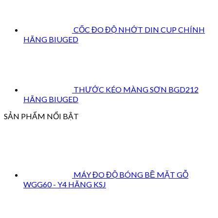
CỐC ĐO ĐỘ NHỚT DIN CUP CHÍNH
HÃNG BIUGED
THƯỚC KÉO MÀNG SƠN BGD212
HÃNG BIUGED
SẢN PHẨM NỔI BẬT
MÁY ĐO ĐỘ BÓNG BỀ MẶT GỖ
WGG60 - Y4 HÃNG KSJ