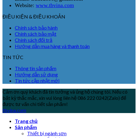
Website:
www.tbvina.com
ĐIỀU KIỆN & ĐIỀU KHOẢN
Chính sách bảo hành
Chính sách bảo mật
Chính sách đổi trả
Hướng dẫn mua hàng và thanh toán
TIN TỨC
Thông tin sản phẩm
Hướng dẫn sử dụng
Tin tức cập nhật mới
Cảm ơn quý khách đã tin tưởng và ủng hộ chúng tôi. Nếu có
bất kỳ thắc mắc, xin vui lòng liên hệ 086 222 0242(Zalo) để
được tư vấn chi tiết sản phẩm!
tbvina.com
Trang chủ
Sản phẩm
Thiết bị ngành sơn