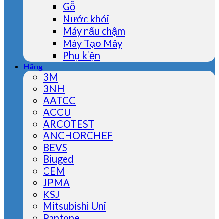
Gỗ
Nước khói
Máy nấu chậm
Máy Tạo Mây
Phụ kiện
Hãng
3M
3NH
AATCC
ACCU
ARCOTEST
ANCHORCHEF
BEVS
Biuged
CEM
JPMA
KSJ
Mitsubishi Uni
Pantone