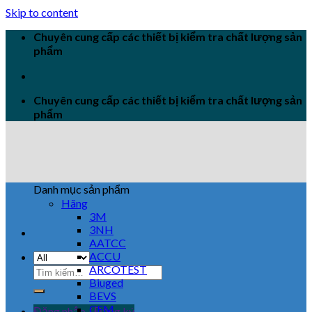
Skip to content
Chuyên cung cấp các thiết bị kiểm tra chất lượng sản
phẩm
Chuyên cung cấp các thiết bị kiểm tra chất lượng sản
phẩm
Danh mục sản phẩm
Hãng
3M
3NH
AATCC
ACCU
ARCOTEST
Biuged
BEVS
CEM
Đăng nhập / Đăng ký