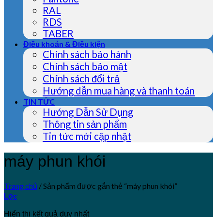
RAL
RDS
TABER
Điều khoản & Điều kiện
Chính sách bảo hành
Chính sách bảo mật
Chính sách đổi trả
Hướng dẫn mua hàng và thanh toán
TIN TỨC
Hướng Dẫn Sử Dụng
Thông tin sản phẩm
Tin tức mới cập nhật
máy phun khói
Trang chủ
/
Sản phẩm được gắn thẻ “máy phun khói”
Lọc
Hiển thị kết quả duy nhất