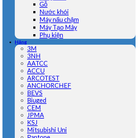
Gỗ
Nước khói
Máy nấu chậm
Máy Tạo Mây
Phụ kiện
Hãng
3M
3NH
AATCC
ACCU
ARCOTEST
ANCHORCHEF
BEVS
Biuged
CEM
JPMA
KSJ
Mitsubishi Uni
Pantone