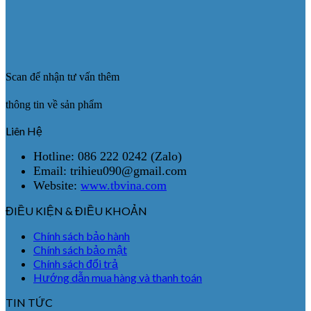
Scan để nhận tư vấn thêm
thông tin về sản phẩm
Liên Hệ
Hotline: 086 222 0242 (Zalo)
Email: trihieu090@gmail.com
Website:
www.tbvina.com
ĐIỀU KIỆN & ĐIỀU KHOẢN
Chính sách bảo hành
Chính sách bảo mật
Chính sách đổi trả
Hướng dẫn mua hàng và thanh toán
TIN TỨC