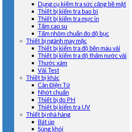
Dụng cụ kiểm tra sức căng bề mặt
Thiết bị kiểm tra bao bì
Thiết bị kiểm tra mực in
Tấm cao su
Tấm nhôm chuẩn đo độ bục
Thiết bị ngành may mặc
Thiết bị kiểm tra độ bền màu vải
Thiết bị kiểm tra độ thấm nước vải
Thước xám
Vải Test
Thiết bị khác
Cân Điện Tử
Nhớt chuẩn
Thiết bị đo PH
Thiết bị kiểm tra UV
Thiết bị nhà hàng
Bát úp
Súng khói