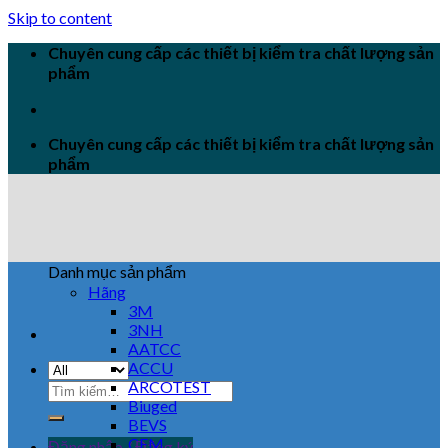
Skip to content
Chuyên cung cấp các thiết bị kiểm tra chất lượng sản
phẩm
Chuyên cung cấp các thiết bị kiểm tra chất lượng sản
phẩm
Danh mục sản phẩm
Hãng
3M
3NH
AATCC
ACCU
ARCOTEST
Biuged
BEVS
CEM
Đăng nhập / Đăng ký