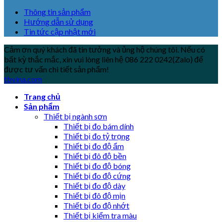
Thông tin sản phẩm
Hướng dẫn sử dụng
Tin tức cập nhật mới
Cảm ơn quý khách đã tin tưởng và ủng hộ chúng tôi. Nếu có
bất kỳ thắc mắc, xin vui lòng liên hệ 086 222 0242(Zalo) để
được tư vấn chi tiết sản phẩm!
tbvina.com
Trang chủ
Sản phẩm
Thiết bị ngành sơn
Thiết bị đo bám dính
Thiết bị đo tỷ trọng
Thiết bị đo độ ẩm
Thiết bị đô độ bền
Thiết bị đo độ bóng
Thiết bị đo độ cứng
Thiết bị đo độ dày
Thiết bị đô độ mịn
Thiết bị đo độ nhớt
Thiết bị kiểm tra màu