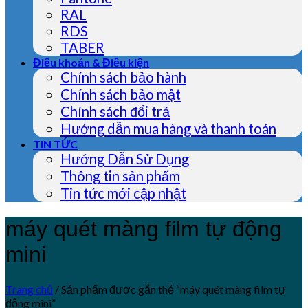
RAL
RDS
TABER
Điều khoản & Điều kiện
Chính sách bảo hành
Chính sách bảo mật
Chính sách đổi trả
Hướng dẫn mua hàng và thanh toán
TIN TỨC
Hướng Dẫn Sử Dụng
Thông tin sản phẩm
Tin tức mới cập nhật
máy quét màng film tự động
mini
Trang chủ
/
Sản phẩm được gắn thẻ “máy quét màng film tự
động mini”