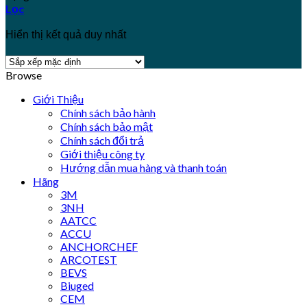
Lọc
Hiển thị kết quả duy nhất
Browse
Giới Thiệu
Chính sách bảo hành
Chính sách bảo mật
Chính sách đổi trả
Giới thiệu công ty
Hướng dẫn mua hàng và thanh toán
Hãng
3M
3NH
AATCC
ACCU
ANCHORCHEF
ARCOTEST
BEVS
Biuged
CEM