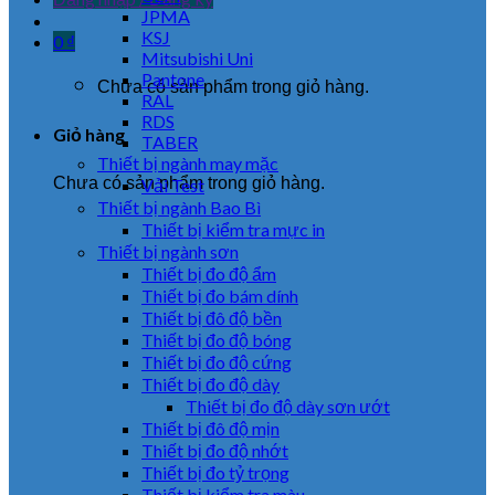
JPMA
KSJ
0
₫
Mitsubishi Uni
Pantone
Chưa có sản phẩm trong giỏ hàng.
RAL
RDS
Giỏ hàng
TABER
Thiết bị ngành may mặc
Chưa có sản phẩm trong giỏ hàng.
Vải Test
Thiết bị ngành Bao Bì
Thiết bị kiểm tra mực in
Thiết bị ngành sơn
Thiết bị đo độ ẩm
Thiết bị đo bám dính
Thiết bị đô độ bền
Thiết bị đo độ bóng
Thiết bị đo độ cứng
Thiết bị đo độ dày
Thiết bị đo độ dày sơn ướt
Thiết bị đô độ mịn
Thiết bị đo độ nhớt
Thiết bị đo tỷ trọng
Thiết bị kiểm tra màu