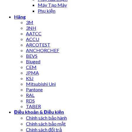
Máy Tạo Mây
Phụ kiện
Hãng
3M
3NH
AATCC
ACCU
ARCOTEST
ANCHORCHEF
BEVS
Biuged
CEM
JPMA
KSJ
Mitsubishi Uni
Pantone
RAL
RDS
TABER
Điều khoản & Điều kiện
Chính sách bảo hành
Chính sách bảo mật
Chính sách đổi trả