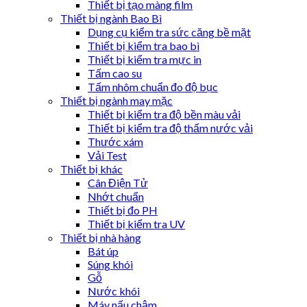
Thiết bị tạo màng film
Thiết bị ngành Bao Bì
Dụng cụ kiểm tra sức căng bề mặt
Thiết bị kiểm tra bao bì
Thiết bị kiểm tra mực in
Tấm cao su
Tấm nhôm chuẩn đo độ bục
Thiết bị ngành may mặc
Thiết bị kiểm tra độ bền màu vải
Thiết bị kiểm tra độ thấm nước vải
Thước xám
Vải Test
Thiết bị khác
Cân Điện Tử
Nhớt chuẩn
Thiết bị đo PH
Thiết bị kiểm tra UV
Thiết bị nhà hàng
Bát úp
Súng khói
Gỗ
Nước khói
Máy nấu chậm