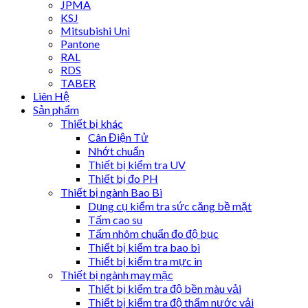
JPMA
KSJ
Mitsubishi Uni
Pantone
RAL
RDS
TABER
Liên Hệ
Sản phẩm
Thiết bị khác
Cân Điện Tử
Nhớt chuẩn
Thiết bị kiểm tra UV
Thiết bị đo PH
Thiết bị ngành Bao Bì
Dụng cụ kiểm tra sức căng bề mặt
Tấm cao su
Tấm nhôm chuẩn đo độ bục
Thiết bị kiểm tra bao bì
Thiết bị kiểm tra mực in
Thiết bị ngành may mặc
Thiết bị kiểm tra độ bền màu vải
Thiết bị kiểm tra độ thấm nước vải