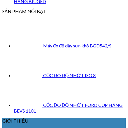
HÃNG BIUGED
SẢN PHẨM NỔI BẬT
Máy đo độ dày sơn khô BGD542/S
CỐC ĐO ĐỘ NHỚT ISO 8
CỐC ĐO ĐỘ NHỚT FORD CUP HÃNG
BEVS 1101
GIỚI THIỆU