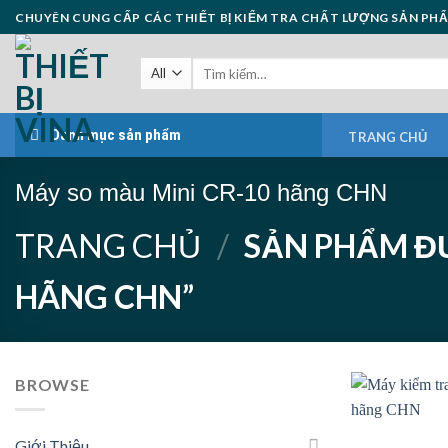
Skip
CHUYÊN CUNG CẤP CÁC THIẾT BỊ KIỂM TRA CHẤT LƯỢNG SẢN PH
to
content
Danh mục sản phẩm
TRANG CHỦ
Máy so màu Mini CR-10 hãng CHN
TRANG CHỦ
/
SẢN PHẨM ĐƯ
HÃNG CHN”
BROWSE
Giới Thiệu