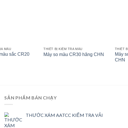
TRA MÀU
THIẾT BỊ KIỂM TRA MÀU
THIẾT B
 màu sắc CR20
Máy s
Máy so màu CR30 hãng CHN
CHN
SẢN PHẨM BÁN CHẠY
THƯỚC XÁM AATCC KIỂM TRA VẢI