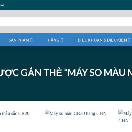
ẨM
SẢN PHẨM
HÃNG
ĐIỀU KHOẢN & ĐIỀU KIỆN
ỢC GẮN THẺ “MÁY SO MÀU M