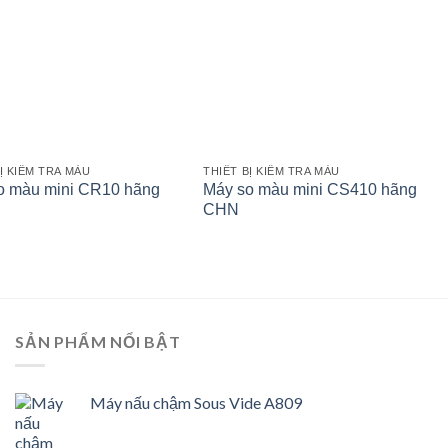
Ị KIỂM TRA MÀU
THIẾT BỊ KIỂM TRA MÀU
o màu mini CR10 hãng
Máy so màu mini CS410 hãng
CHN
SẢN PHẨM NỔI BẬT
Máy nấu chậm Sous Vide A809