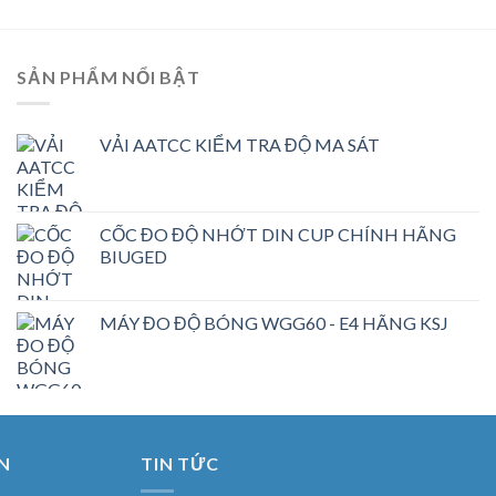
SẢN PHẨM NỔI BẬT
VẢI AATCC KIỂM TRA ĐỘ MA SÁT
CỐC ĐO ĐỘ NHỚT DIN CUP CHÍNH HÃNG
BIUGED
MÁY ĐO ĐỘ BÓNG WGG60 - E4 HÃNG KSJ
N
TIN TỨC