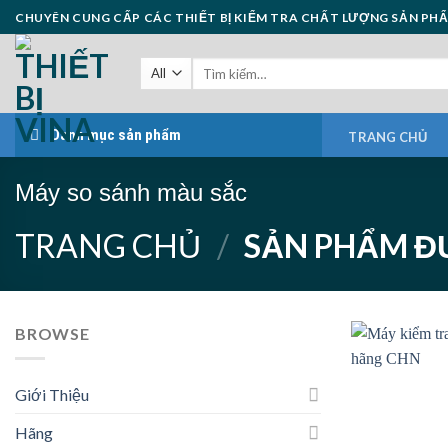
Skip
CHUYÊN CUNG CẤP CÁC THIẾT BỊ KIỂM TRA CHẤT LƯỢNG SẢN PH
to
content
Danh mục sản phẩm
TRANG CHỦ
Máy so sánh màu sắc
TRANG CHỦ
/
SẢN PHẨM ĐƯ
BROWSE
Giới Thiệu
Hãng