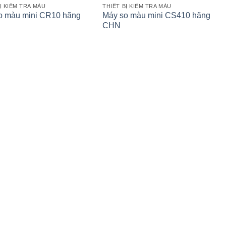
Ị KIỂM TRA MÀU
THIẾT BỊ KIỂM TRA MÀU
o màu mini CR10 hãng
Máy so màu mini CS410 hãng
CHN