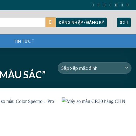
ĐĂNG NHẬP / ĐĂNG KÝ
0
₫
TIN TỨC
MÀU SẮC”