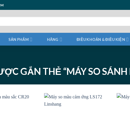
ẨM
SẢN PHẨM
HÃNG
ĐIỀU KHOẢN & ĐIỀU KIỆN
ỢC GẮN THẺ “MÁY SO SÁNH 