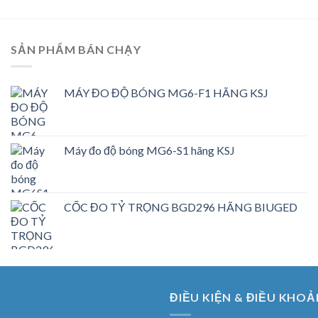
SẢN PHẨM BÁN CHẠY
MÁY ĐO ĐỘ BÓNG MG6-F1 HÃNG KSJ
Máy đo độ bóng MG6-S1 hãng KSJ
CỐC ĐO TỶ TRỌNG BGD296 HÃNG BIUGED
ĐIỀU KIỆN & ĐIỀU KHOẢ