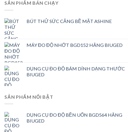
SẢN PHẨM BÁN CHẠY
BÚT THỬ SỨC CĂNG BỀ MẶT ASHINE
MÁY ĐO ĐỘ NHỚT BGD152 HÃNG BIUGED
DỤNG CỤ ĐO ĐỘ BÁM DÍNH DẠNG THƯỚC
BIUGED
SẢN PHẨM NỔI BẬT
DỤNG CỤ ĐO ĐỘ BỀN UỐN BGD564 HÃNG
BIUGED