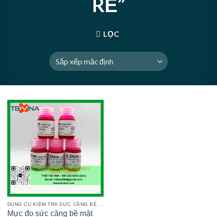
RẺ”
LỌC
DỤNG CỤ KIỂM TRA SỨC CĂNG BỀ MẶT
Mực đo sức căng bề mặt