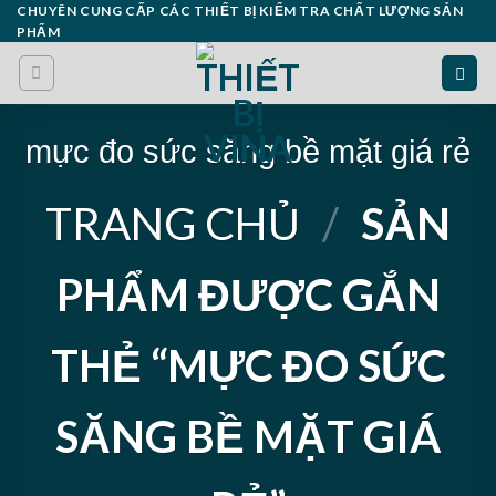
Skip
CHUYÊN CUNG CẤP CÁC THIẾT BỊ KIỂM TRA CHẤT LƯỢNG SẢN
PHẨM
to
content
mực đo sức săng bề mặt giá rẻ
TRANG CHỦ
/
SẢN
PHẨM ĐƯỢC GẮN
THẺ “MỰC ĐO SỨC
SĂNG BỀ MẶT GIÁ