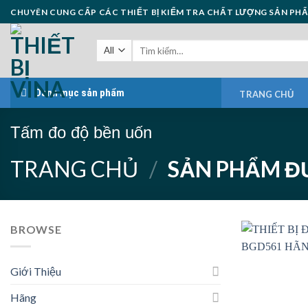
Skip
CHUYÊN CUNG CẤP CÁC THIẾT BỊ KIỂM TRA CHẤT LƯỢNG SẢN PH
to
content
Danh mục sản phẩm
TRANG CHỦ
Tấm đo độ bền uốn
TRANG CHỦ
/
SẢN PHẨM ĐƯ
BROWSE
Giới Thiệu
Hãng