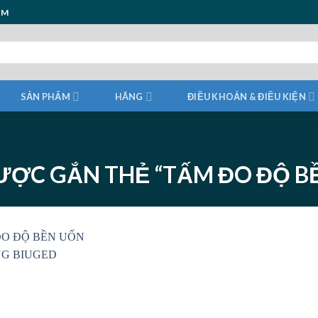
ẨM
SẢN PHẨM
HÃNG
ĐIỀU KHOẢN & ĐIỀU KIỆN
ỢC GẮN THẺ “TẤM ĐO ĐỘ B