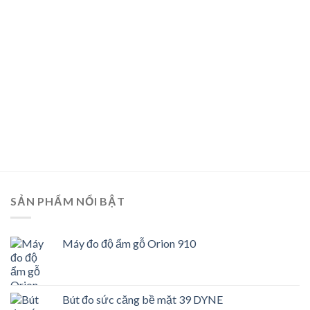
SẢN PHẨM NỔI BẬT
Máy đo độ ẩm gỗ Orion 910
Bút đo sức căng bề mặt 39 DYNE