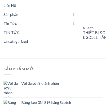
Liên Hệ
Sản phẩm
Tin Tức
BIUGED
TIN TỨC
THIẾT BỊ Đ
BGD561 HÃ
Uncategorized
SẢN PHẨM MỚI
Vải đa sợi 8 thành phần
Băng keo 3M 898 hãng Scotch