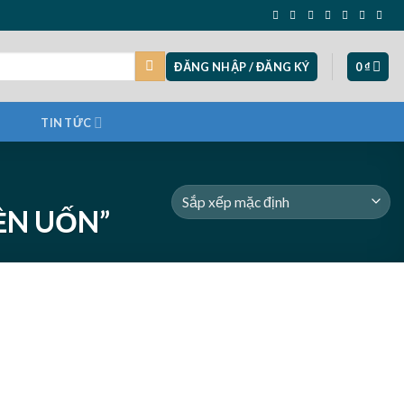
ĐĂNG NHẬP / ĐĂNG KÝ
0
₫
TIN TỨC
ỀN UỐN”