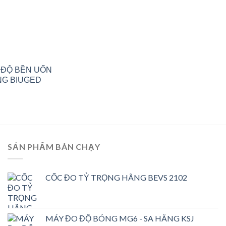
O ĐỘ BỀN UỐN
NG BIUGED
SẢN PHẨM BÁN CHẠY
CỐC ĐO TỶ TRỌNG HÃNG BEVS 2102
MÁY ĐO ĐỘ BÓNG MG6 - SA HÃNG KSJ