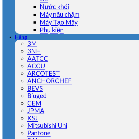
Nước khói
Máy nấu chậm
Máy Tạo Mây
Phụ kiện
Hãng
3M
3NH
AATCC
ACCU
ARCOTEST
ANCHORCHEF
BEVS
Biuged
CEM
JPMA
KSJ
Mitsubishi Uni
Pantone