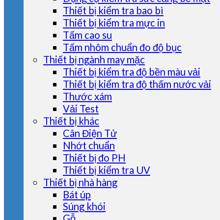
Thiết bị kiểm tra bao bì
Thiết bị kiểm tra mực in
Tấm cao su
Tấm nhôm chuẩn đo độ bục
Thiết bị ngành may mặc
Thiết bị kiểm tra độ bền màu vải
Thiết bị kiểm tra độ thấm nước vải
Thước xám
Vải Test
Thiết bị khác
Cân Điện Tử
Nhớt chuẩn
Thiết bị đo PH
Thiết bị kiểm tra UV
Thiết bị nhà hàng
Bát úp
Súng khói
Gỗ