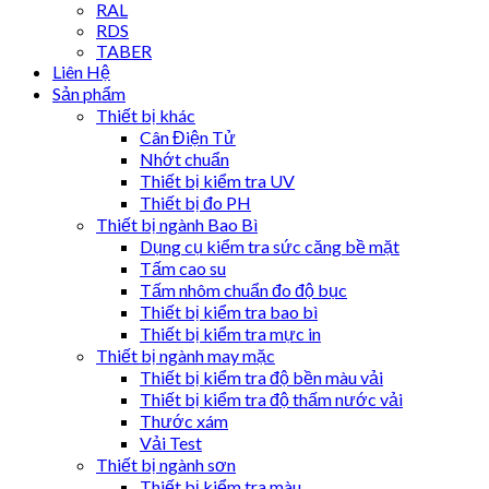
RAL
RDS
TABER
Liên Hệ
Sản phẩm
Thiết bị khác
Cân Điện Tử
Nhớt chuẩn
Thiết bị kiểm tra UV
Thiết bị đo PH
Thiết bị ngành Bao Bì
Dụng cụ kiểm tra sức căng bề mặt
Tấm cao su
Tấm nhôm chuẩn đo độ bục
Thiết bị kiểm tra bao bì
Thiết bị kiểm tra mực in
Thiết bị ngành may mặc
Thiết bị kiểm tra độ bền màu vải
Thiết bị kiểm tra độ thấm nước vải
Thước xám
Vải Test
Thiết bị ngành sơn
Thiết bị kiểm tra màu