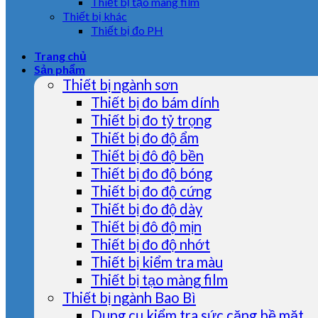
Thiết bị tạo màng film
Thiết bị khác
Thiết bị đo PH
Trang chủ
Sản phẩm
Thiết bị ngành sơn
Thiết bị đo bám dính
Thiết bị đo tỷ trọng
Thiết bị đo độ ẩm
Thiết bị đô độ bền
Thiết bị đo độ bóng
Thiết bị đo độ cứng
Thiết bị đo độ dày
Thiết bị đô độ mịn
Thiết bị đo độ nhớt
Thiết bị kiểm tra màu
Thiết bị tạo màng film
Thiết bị ngành Bao Bì
Dụng cụ kiểm tra sức căng bề mặt