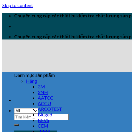
Skip to content
Chuyên cung cấp các thiết bị kiểm tra chất lượng sản
Chuyên cung cấp các thiết bị kiểm tra chất lượng sản
Danh mục sản phẩm
Hãng
3M
3NH
AATCC
ACCU
ARCOTEST
Biuged
BEVS
CEM
JPMA