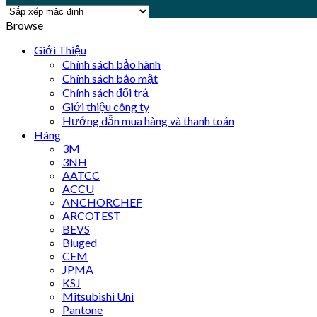
Browse
Giới Thiệu
Chính sách bảo hành
Chính sách bảo mật
Chính sách đổi trả
Giới thiệu công ty
Hướng dẫn mua hàng và thanh toán
Hãng
3M
3NH
AATCC
ACCU
ANCHORCHEF
ARCOTEST
BEVS
Biuged
CEM
JPMA
KSJ
Mitsubishi Uni
Pantone