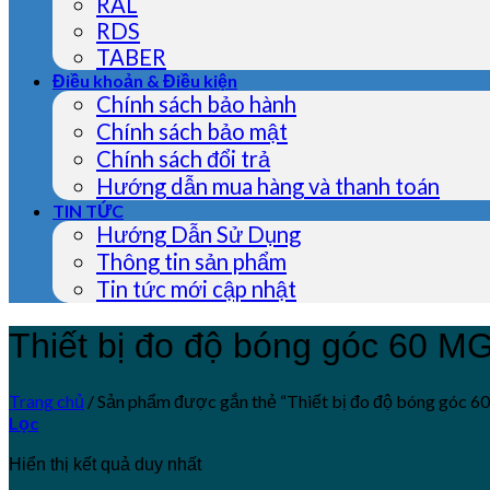
RAL
RDS
TABER
Điều khoản & Điều kiện
Chính sách bảo hành
Chính sách bảo mật
Chính sách đổi trả
Hướng dẫn mua hàng và thanh toán
TIN TỨC
Hướng Dẫn Sử Dụng
Thông tin sản phẩm
Tin tức mới cập nhật
Thiết bị đo độ bóng góc 60 
Trang chủ
/
Sản phẩm được gắn thẻ “Thiết bị đo độ bóng góc 
Lọc
Hiển thị kết quả duy nhất