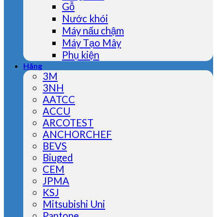
Gỗ
Nước khói
Máy nấu chậm
Máy Tạo Mây
Phụ kiện
Hãng
3M
3NH
AATCC
ACCU
ARCOTEST
ANCHORCHEF
BEVS
Biuged
CEM
JPMA
KSJ
Mitsubishi Uni
Pantone