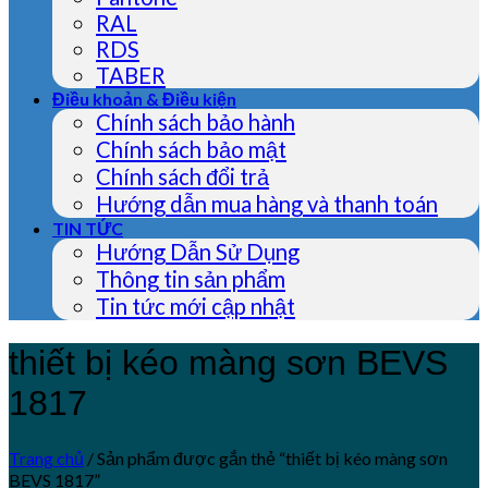
RAL
RDS
TABER
Điều khoản & Điều kiện
Chính sách bảo hành
Chính sách bảo mật
Chính sách đổi trả
Hướng dẫn mua hàng và thanh toán
TIN TỨC
Hướng Dẫn Sử Dụng
Thông tin sản phẩm
Tin tức mới cập nhật
thiết bị kéo màng sơn BEVS
1817
Trang chủ
/
Sản phẩm được gắn thẻ “thiết bị kéo màng sơn
BEVS 1817”