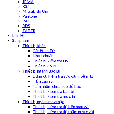
JPMA
KSJ
Mitsubishi Uni
Pantone
RAL
RDS
TABER
Liên Hệ
Sản phẩm
Thiết bị khác
Cân Điện Tử
Nhớt chuẩn
Thiết bị kiểm tra UV
Thiết bị đo PH
Thiết bị ngành Bao Bì
Dụng cụ kiểm tra sức căng bề mặt
Tấm cao su
Tấm nhôm chuẩn đo độ bục
Thiết bị kiểm tra bao bì
Thiết bị kiểm tra mực in
Thiết bị ngành may mặc
Thiết bị kiểm tra độ bền màu vải
Thiết bị kiểm tra độ thấm nước vải