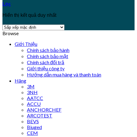
Lọc
Hiển thị kết quả duy nhất
Browse
Giới Thiệu
Chính sách bảo hành
Chính sách bảo mật
Chính sách đổi trả
Giới thiệu công ty
Hướng dẫn mua hàng và thanh toán
Hãng
3M
3NH
AATCC
ACCU
ANCHORCHEF
ARCOTEST
BEVS
Biuged
CEM