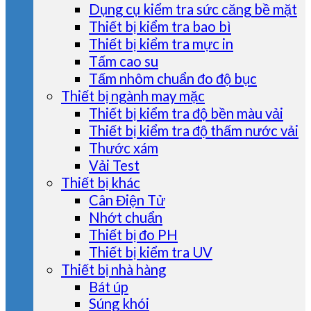
Dụng cụ kiểm tra sức căng bề mặt
Thiết bị kiểm tra bao bì
Thiết bị kiểm tra mực in
Tấm cao su
Tấm nhôm chuẩn đo độ bục
Thiết bị ngành may mặc
Thiết bị kiểm tra độ bền màu vải
Thiết bị kiểm tra độ thấm nước vải
Thước xám
Vải Test
Thiết bị khác
Cân Điện Tử
Nhớt chuẩn
Thiết bị đo PH
Thiết bị kiểm tra UV
Thiết bị nhà hàng
Bát úp
Súng khói