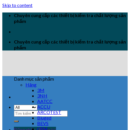
Skip to content
Chuyên cung cấp các thiết bị kiểm tra chất lượng sản
phẩm
Chuyên cung cấp các thiết bị kiểm tra chất lượng sản
phẩm
Danh mục sản phẩm
Hãng
3M
3NH
AATCC
ACCU
ARCOTEST
Biuged
BEVS
CEM
Đăng nhập / Đăng ký