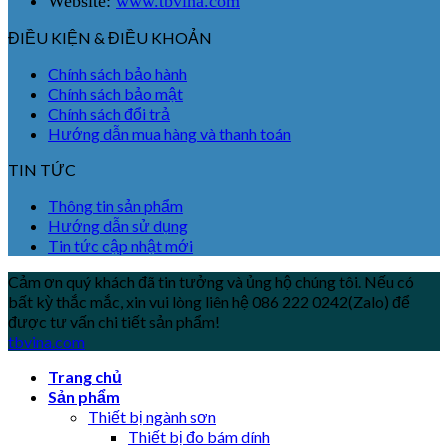
Website:
www.tbvina.com
ĐIỀU KIỆN & ĐIỀU KHOẢN
Chính sách bảo hành
Chính sách bảo mật
Chính sách đổi trả
Hướng dẫn mua hàng và thanh toán
TIN TỨC
Thông tin sản phẩm
Hướng dẫn sử dụng
Tin tức cập nhật mới
Cảm ơn quý khách đã tin tưởng và ủng hộ chúng tôi. Nếu có
bất kỳ thắc mắc, xin vui lòng liên hệ 086 222 0242(Zalo) để
được tư vấn chi tiết sản phẩm!
tbvina.com
Trang chủ
Sản phẩm
Thiết bị ngành sơn
Thiết bị đo bám dính