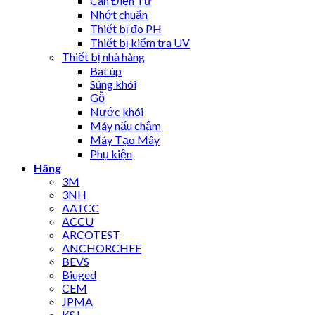
Cân Điện Tử
Nhớt chuẩn
Thiết bị đo PH
Thiết bị kiểm tra UV
Thiết bị nhà hàng
Bát úp
Súng khói
Gỗ
Nước khói
Máy nấu chậm
Máy Tạo Mây
Phụ kiện
Hãng
3M
3NH
AATCC
ACCU
ARCOTEST
ANCHORCHEF
BEVS
Biuged
CEM
JPMA
KSJ