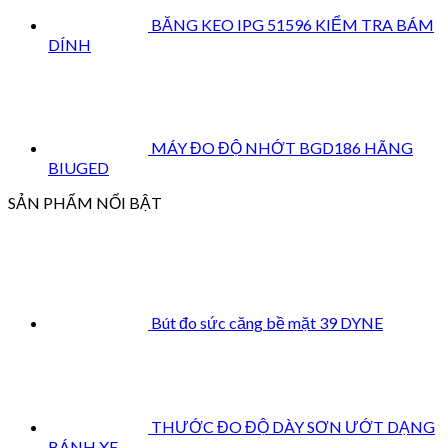
BĂNG KEO IPG 51596 KIỂM TRA BÁM
DÍNH
MÁY ĐO ĐỘ NHỚT BGD186 HÃNG
BIUGED
SẢN PHẨM NỔI BẬT
Bút đo sức căng bề mặt 39 DYNE
THƯỚC ĐO ĐỘ DÀY SƠN ƯỚT DẠNG
BÁNH XE