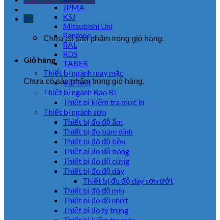
JPMA
KSJ
0
₫
Mitsubishi Uni
Pantone
Chưa có sản phẩm trong giỏ hàng.
RAL
RDS
Giỏ hàng
TABER
Thiết bị ngành may mặc
Chưa có sản phẩm trong giỏ hàng.
Vải Test
Thiết bị ngành Bao Bì
Thiết bị kiểm tra mực in
Thiết bị ngành sơn
Thiết bị đo độ ẩm
Thiết bị đo bám dính
Thiết bị đô độ bền
Thiết bị đo độ bóng
Thiết bị đo độ cứng
Thiết bị đo độ dày
Thiết bị đo độ dày sơn ướt
Thiết bị đô độ mịn
Thiết bị đo độ nhớt
Thiết bị đo tỷ trọng
Thiết bị kiểm tra màu