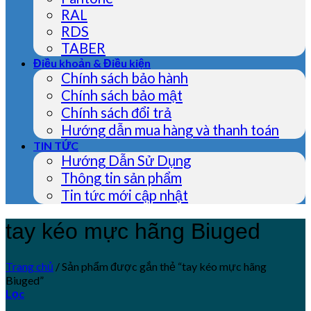
RAL
RDS
TABER
Điều khoản & Điều kiện
Chính sách bảo hành
Chính sách bảo mật
Chính sách đổi trả
Hướng dẫn mua hàng và thanh toán
TIN TỨC
Hướng Dẫn Sử Dụng
Thông tin sản phẩm
Tin tức mới cập nhật
tay kéo mực hãng Biuged
Trang chủ
/
Sản phẩm được gắn thẻ “tay kéo mực hãng
Biuged”
Lọc