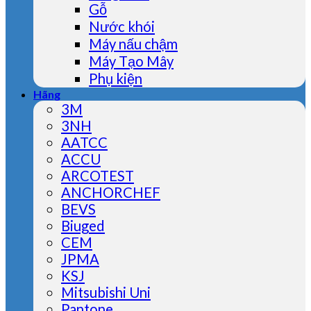
Gỗ
Nước khói
Máy nấu chậm
Máy Tạo Mây
Phụ kiện
Hãng
3M
3NH
AATCC
ACCU
ARCOTEST
ANCHORCHEF
BEVS
Biuged
CEM
JPMA
KSJ
Mitsubishi Uni
Pantone