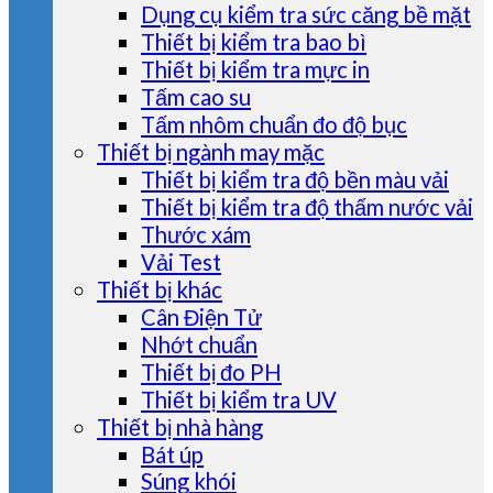
Dụng cụ kiểm tra sức căng bề mặt
Thiết bị kiểm tra bao bì
Thiết bị kiểm tra mực in
Tấm cao su
Tấm nhôm chuẩn đo độ bục
Thiết bị ngành may mặc
Thiết bị kiểm tra độ bền màu vải
Thiết bị kiểm tra độ thấm nước vải
Thước xám
Vải Test
Thiết bị khác
Cân Điện Tử
Nhớt chuẩn
Thiết bị đo PH
Thiết bị kiểm tra UV
Thiết bị nhà hàng
Bát úp
Súng khói