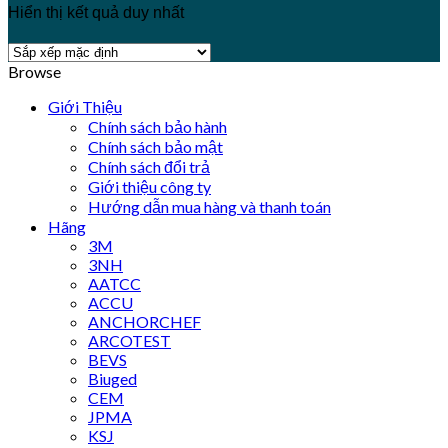
Hiển thị kết quả duy nhất
Browse
Giới Thiệu
Chính sách bảo hành
Chính sách bảo mật
Chính sách đổi trả
Giới thiệu công ty
Hướng dẫn mua hàng và thanh toán
Hãng
3M
3NH
AATCC
ACCU
ANCHORCHEF
ARCOTEST
BEVS
Biuged
CEM
JPMA
KSJ