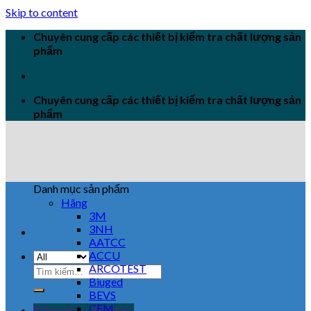
Skip to content
Chuyên cung cấp các thiết bị kiểm tra chất lượng sản
phẩm
Chuyên cung cấp các thiết bị kiểm tra chất lượng sản
phẩm
Danh mục sản phẩm
Hãng
3M
3NH
AATCC
ACCU
ARCOTEST
Biuged
BEVS
CEM
Đăng nhập / Đăng ký