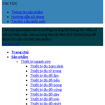
TIN TỨC
Thông tin sản phẩm
Hướng dẫn sử dụng
Tin tức cập nhật mới
Cảm ơn quý khách đã tin tưởng và ủng hộ chúng tôi. Nếu có
bất kỳ thắc mắc, xin vui lòng liên hệ 086 222 0242(Zalo) để
được tư vấn chi tiết sản phẩm!
tbvina.com
Trang chủ
Sản phẩm
Thiết bị ngành sơn
Thiết bị đo bám dính
Thiết bị đo tỷ trọng
Thiết bị đo độ ẩm
Thiết bị đô độ bền
Thiết bị đo độ bóng
Thiết bị đo độ cứng
Thiết bị đo độ dày
Thiết bị đô độ mịn
Thiết bị đo độ nhớt