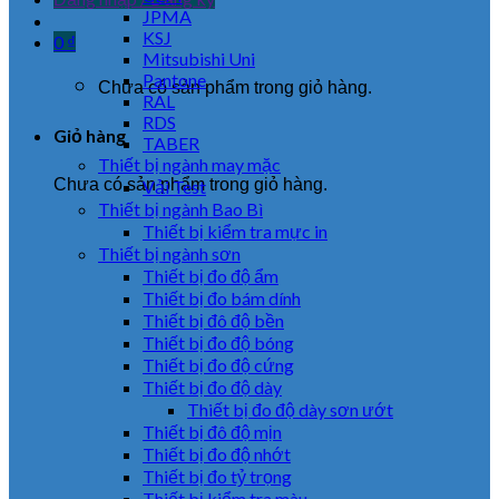
JPMA
KSJ
0
₫
Mitsubishi Uni
Pantone
Chưa có sản phẩm trong giỏ hàng.
RAL
RDS
Giỏ hàng
TABER
Thiết bị ngành may mặc
Chưa có sản phẩm trong giỏ hàng.
Vải Test
Thiết bị ngành Bao Bì
Thiết bị kiểm tra mực in
Thiết bị ngành sơn
Thiết bị đo độ ẩm
Thiết bị đo bám dính
Thiết bị đô độ bền
Thiết bị đo độ bóng
Thiết bị đo độ cứng
Thiết bị đo độ dày
Thiết bị đo độ dày sơn ướt
Thiết bị đô độ mịn
Thiết bị đo độ nhớt
Thiết bị đo tỷ trọng
Thiết bị kiểm tra màu