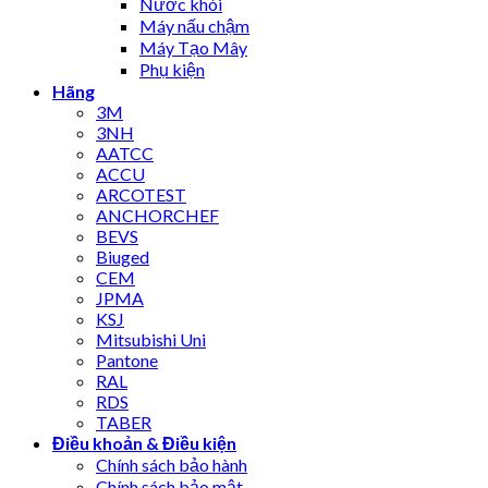
Nước khói
Máy nấu chậm
Máy Tạo Mây
Phụ kiện
Hãng
3M
3NH
AATCC
ACCU
ARCOTEST
ANCHORCHEF
BEVS
Biuged
CEM
JPMA
KSJ
Mitsubishi Uni
Pantone
RAL
RDS
TABER
Điều khoản & Điều kiện
Chính sách bảo hành
Chính sách bảo mật