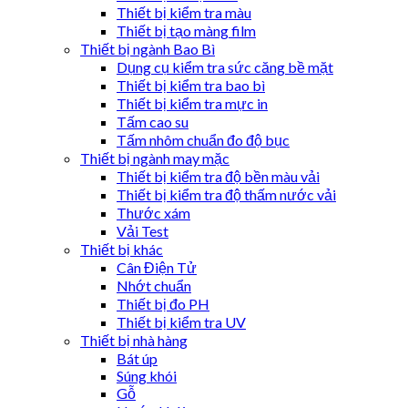
Thiết bị kiểm tra màu
Thiết bị tạo màng film
Thiết bị ngành Bao Bì
Dụng cụ kiểm tra sức căng bề mặt
Thiết bị kiểm tra bao bì
Thiết bị kiểm tra mực in
Tấm cao su
Tấm nhôm chuẩn đo độ bục
Thiết bị ngành may mặc
Thiết bị kiểm tra độ bền màu vải
Thiết bị kiểm tra độ thấm nước vải
Thước xám
Vải Test
Thiết bị khác
Cân Điện Tử
Nhớt chuẩn
Thiết bị đo PH
Thiết bị kiểm tra UV
Thiết bị nhà hàng
Bát úp
Súng khói
Gỗ