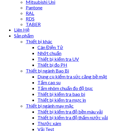
Mitsubishi Uni
Pantone
RAL
RDS
TABER
Liên Hệ
Sản phẩm
Thiết bị khác
Cân Điện Tử
Nhớt chuẩn
Thiết bị kiểm tra UV
Thiết bị đo PH
Thiết bị ngành Bao Bì
Dụng cụ kiểm tra sức căng bề mặt
Tấm cao su
Tấm nhôm chuẩn đo độ bục
Thiết bị kiểm tra bao bì
Thiết bị kiểm tra mực in
Thiết bị ngành may mặc
Thiết bị kiểm tra độ bền màu vải
Thiết bị kiểm tra độ thấm nước vải
Thước xám
Vải Test