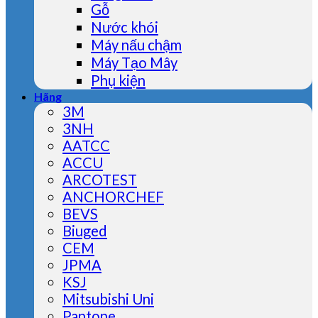
Gỗ
Nước khói
Máy nấu chậm
Máy Tạo Mây
Phụ kiện
Hãng
3M
3NH
AATCC
ACCU
ARCOTEST
ANCHORCHEF
BEVS
Biuged
CEM
JPMA
KSJ
Mitsubishi Uni
Pantone