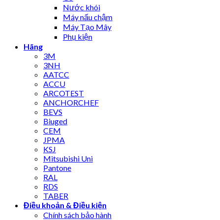
Nước khói
Máy nấu chậm
Máy Tạo Mây
Phụ kiện
Hãng
3M
3NH
AATCC
ACCU
ARCOTEST
ANCHORCHEF
BEVS
Biuged
CEM
JPMA
KSJ
Mitsubishi Uni
Pantone
RAL
RDS
TABER
Điều khoản & Điều kiện
Chính sách bảo hành