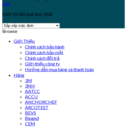
Lọc
Hiển thị kết quả duy nhất
Browse
Giới Thiệu
Chính sách bảo hành
Chính sách bảo mật
Chính sách đổi trả
Giới thiệu công ty
Hướng dẫn mua hàng và thanh toán
Hãng
3M
3NH
AATCC
ACCU
ANCHORCHEF
ARCOTEST
BEVS
Biuged
CEM