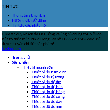
TIN TỨC
Thông tin sản phẩm
Hướng dẫn sử dụng
Tin tức cập nhật mới
Cảm ơn quý khách đã tin tưởng và ủng hộ chúng tôi. Nếu có
bất kỳ thắc mắc, xin vui lòng liên hệ 086 222 0242(Zalo) để
được tư vấn chi tiết sản phẩm!
tbvina.com
Trang chủ
Sản phẩm
Thiết bị ngành sơn
Thiết bị đo bám dính
Thiết bị đo tỷ trọng
Thiết bị đo độ ẩm
Thiết bị đô độ bền
Thiết bị đo độ bóng
Thiết bị đo độ cứng
Thiết bị đo độ dày
Thiết bị đô độ mịn