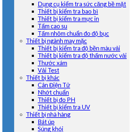
Dụng cụ kiểm tra sức căng bề mặt
Thiết bị kiểm tra bao bì
Thiết bị kiểm tra mực in
Tấm cao su
Tấm nhôm chuẩn đo độ bục
Thiết bị ngành may mặc
Thiết bị kiểm tra độ bền màu vải
Thiết bị kiểm tra độ thấm nước vải
Thước xám
Vải Test
Thiết bị khác
Cân Điện Tử
Nhớt chuẩn
Thiết bị đo PH
Thiết bị kiểm tra UV
Thiết bị nhà hàng
Bát úp
Súng khói