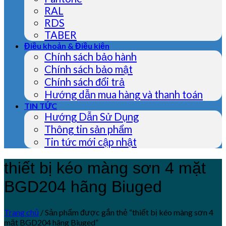
RAL
RDS
TABER
Điều khoản & Điều kiện
Chính sách bảo hành
Chính sách bảo mật
Chính sách đổi trả
Hướng dẫn mua hàng và thanh toán
TIN TỨC
Hướng Dẫn Sử Dụng
Thông tin sản phẩm
Tin tức mới cập nhật
thiết bị kéo màng sơn 4 mặt
BGD204 hãng Biuged
Trang chủ
/
Sản phẩm được gắn thẻ “thiết bị kéo màng sơn 4
mặt BGD204 hãng Biuged”