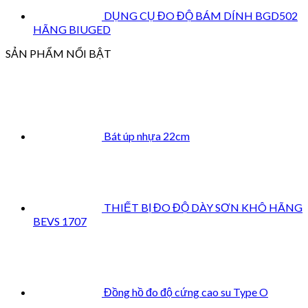
DỤNG CỤ ĐO ĐỘ BÁM DÍNH BGD502
HÃNG BIUGED
SẢN PHẨM NỔI BẬT
Bát úp nhựa 22cm
THIẾT BỊ ĐO ĐỘ DÀY SƠN KHÔ HÃNG
BEVS 1707
Đồng hồ đo độ cứng cao su Type O