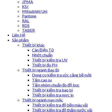
JPMA
KSJ
Mitsubishi Uni
Pantone
RAL
RDS
TABER
Liên Hệ
Sản phẩm
Thiết bị khác
Cân Điện Tử
Nhớt chuẩn
Thiết bị kiểm tra UV
Thiết bị đo PH
Thiết bị ngành Bao Bì
Dụng cụ kiểm tra sức căng bề mặt
Tấm cao su
Tấm nhôm chuẩn đo độ bục
Thiết bị kiểm tra bao bì
Thiết bị kiểm tra mực in
Thiết bị ngành may mặc
Thiết bị kiểm tra độ bền màu vải
Thiết bị kiểm tra độ thấm nước vải