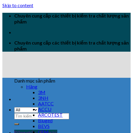
Skip to content
Chuyên cung cấp các thiết bị kiểm tra chất lượng sản
phẩm
Chuyên cung cấp các thiết bị kiểm tra chất lượng sản
phẩm
Danh mục sản phẩm
Hãng
3M
3NH
AATCC
ACCU
ARCOTEST
Biuged
BEVS
CEM
Đăng nhập / Đăng ký