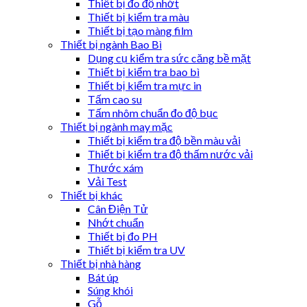
Thiết bị đo độ nhớt
Thiết bị kiểm tra màu
Thiết bị tạo màng film
Thiết bị ngành Bao Bì
Dụng cụ kiểm tra sức căng bề mặt
Thiết bị kiểm tra bao bì
Thiết bị kiểm tra mực in
Tấm cao su
Tấm nhôm chuẩn đo độ bục
Thiết bị ngành may mặc
Thiết bị kiểm tra độ bền màu vải
Thiết bị kiểm tra độ thấm nước vải
Thước xám
Vải Test
Thiết bị khác
Cân Điện Tử
Nhớt chuẩn
Thiết bị đo PH
Thiết bị kiểm tra UV
Thiết bị nhà hàng
Bát úp
Súng khói
Gỗ