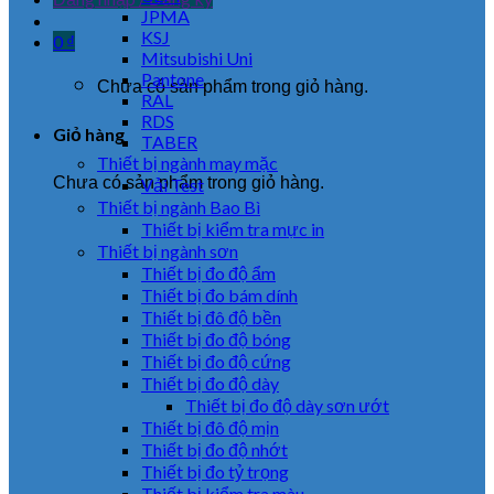
JPMA
KSJ
0
₫
Mitsubishi Uni
Pantone
Chưa có sản phẩm trong giỏ hàng.
RAL
RDS
Giỏ hàng
TABER
Thiết bị ngành may mặc
Chưa có sản phẩm trong giỏ hàng.
Vải Test
Thiết bị ngành Bao Bì
Thiết bị kiểm tra mực in
Thiết bị ngành sơn
Thiết bị đo độ ẩm
Thiết bị đo bám dính
Thiết bị đô độ bền
Thiết bị đo độ bóng
Thiết bị đo độ cứng
Thiết bị đo độ dày
Thiết bị đo độ dày sơn ướt
Thiết bị đô độ mịn
Thiết bị đo độ nhớt
Thiết bị đo tỷ trọng
Thiết bị kiểm tra màu