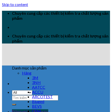
Skip to content
Chuyên cung cấp các thiết bị kiểm tra chất lượng sản
phẩm
Chuyên cung cấp các thiết bị kiểm tra chất lượng sản
phẩm
Danh mục sản phẩm
Hãng
3M
3NH
AATCC
ACCU
ARCOTEST
Biuged
BEVS
CEM
Đăng nhập / Đăng ký