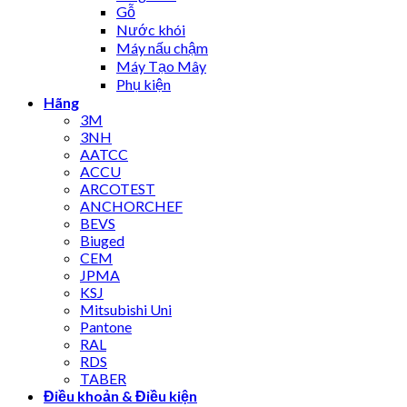
Gỗ
Nước khói
Máy nấu chậm
Máy Tạo Mây
Phụ kiện
Hãng
3M
3NH
AATCC
ACCU
ARCOTEST
ANCHORCHEF
BEVS
Biuged
CEM
JPMA
KSJ
Mitsubishi Uni
Pantone
RAL
RDS
TABER
Điều khoản & Điều kiện