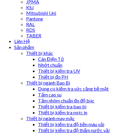
JPMA
KSJ
Mitsubishi Uni
Pantone
RAL
RDS
TABER
Liên Hệ
Sản phẩm
Thiết bị khác
Cân Điện Tử
Nhớt chuẩn
Thiết bị kiểm tra UV
Thiết bị đo PH
Thiết bị ngành Bao Bì
Dụng cụ kiểm tra sức căng bề mặt
Tấm cao su
Tấm nhôm chuẩn đo độ bục
Thiết bị kiểm tra bao bì
Thiết bị kiểm tra mực in
Thiết bị ngành may mặc
Thiết bị kiểm tra độ bền màu vải
Thiết bị kiểm tra độ thấm nước vải