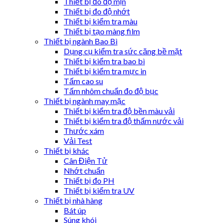
Thiết bị đô độ mịn
Thiết bị đo độ nhớt
Thiết bị kiểm tra màu
Thiết bị tạo màng film
Thiết bị ngành Bao Bì
Dụng cụ kiểm tra sức căng bề mặt
Thiết bị kiểm tra bao bì
Thiết bị kiểm tra mực in
Tấm cao su
Tấm nhôm chuẩn đo độ bục
Thiết bị ngành may mặc
Thiết bị kiểm tra độ bền màu vải
Thiết bị kiểm tra độ thấm nước vải
Thước xám
Vải Test
Thiết bị khác
Cân Điện Tử
Nhớt chuẩn
Thiết bị đo PH
Thiết bị kiểm tra UV
Thiết bị nhà hàng
Bát úp
Súng khói