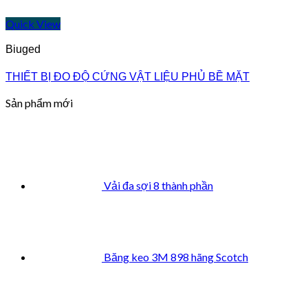
Quick View
Biuged
THIẾT BỊ ĐO ĐỘ CỨNG VẬT LIỆU PHỦ BỀ MẶT
Sản phẩm mới
Vải đa sợi 8 thành phần
Băng keo 3M 898 hãng Scotch