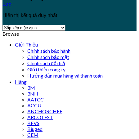
Lọc
Hiển thị kết quả duy nhất
Browse
Giới Thiệu
Chính sách bảo hành
Chính sách bảo mật
Chính sách đổi trả
Giới thiệu công ty
Hướng dẫn mua hàng và thanh toán
Hãng
3M
3NH
AATCC
ACCU
ANCHORCHEF
ARCOTEST
BEVS
Biuged
CEM