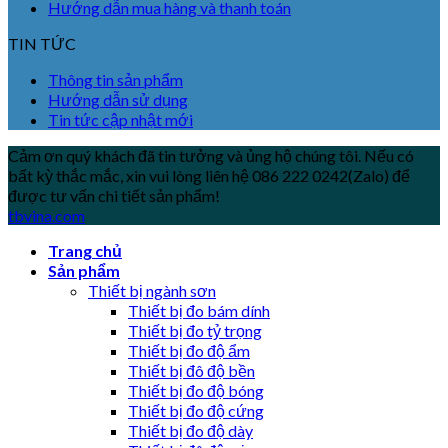
Hướng dẫn mua hàng và thanh toán
TIN TỨC
Thông tin sản phẩm
Hướng dẫn sử dụng
Tin tức cập nhật mới
Cảm ơn quý khách đã tin tưởng và ủng hộ chúng tôi. Nếu có
bất kỳ thắc mắc, xin vui lòng liên hệ 086 222 0242(Zalo) để
được tư vấn chi tiết sản phẩm!
tbvina.com
Trang chủ
Sản phẩm
Thiết bị ngành sơn
Thiết bị đo bám dính
Thiết bị đo tỷ trọng
Thiết bị đo độ ẩm
Thiết bị đô độ bền
Thiết bị đo độ bóng
Thiết bị đo độ cứng
Thiết bị đo độ dày