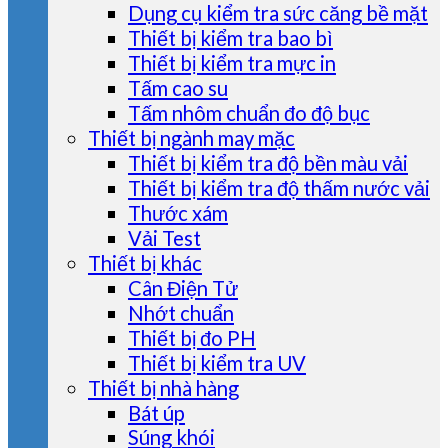
Dụng cụ kiểm tra sức căng bề mặt
Thiết bị kiểm tra bao bì
Thiết bị kiểm tra mực in
Tấm cao su
Tấm nhôm chuẩn đo độ bục
Thiết bị ngành may mặc
Thiết bị kiểm tra độ bền màu vải
Thiết bị kiểm tra độ thấm nước vải
Thước xám
Vải Test
Thiết bị khác
Cân Điện Tử
Nhớt chuẩn
Thiết bị đo PH
Thiết bị kiểm tra UV
Thiết bị nhà hàng
Bát úp
Súng khói