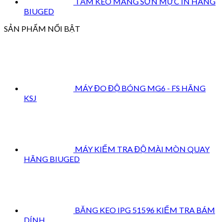
TẤM KÉO MÀNG SƠN MỰC IN HÃNG
BIUGED
SẢN PHẨM NỔI BẬT
MÁY ĐO ĐỘ BÓNG MG6 - FS HÃNG
KSJ
MÁY KIỂM TRA ĐỘ MÀI MÒN QUAY
HÃNG BIUGED
BĂNG KEO IPG 51596 KIỂM TRA BÁM
DÍNH