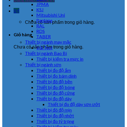
JPMA
KSJ
0
₫
Mitsubishi Uni
Pantone
Chưa có sản phẩm trong giỏ hàng.
RAL
RDS
Giỏ hàng
TABER
Thiết bị ngành may mặc
Chưa có sản phẩm trong giỏ hàng.
Vải Test
Thiết bị ngành Bao Bì
Thiết bị kiểm tra mực in
Thiết bị ngành sơn
Thiết bị đo độ ẩm
Thiết bị đo bám dính
Thiết bị đô độ bền
Thiết bị đo độ bóng
Thiết bị đo độ cứng
Thiết bị đo độ dày
Thiết bị đo độ dày sơn ướt
Thiết bị đô độ mịn
Thiết bị đo độ nhớt
Thiết bị đo tỷ trọng
Thiết bị kiểm tra màu