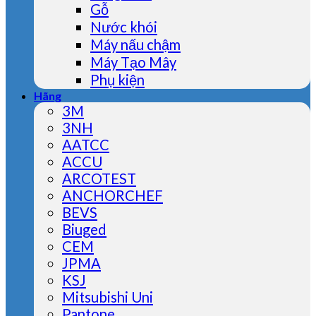
Gỗ
Nước khói
Máy nấu chậm
Máy Tạo Mây
Phụ kiện
Hãng
3M
3NH
AATCC
ACCU
ARCOTEST
ANCHORCHEF
BEVS
Biuged
CEM
JPMA
KSJ
Mitsubishi Uni
Pantone