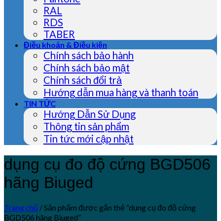
RAL
RDS
TABER
Điều khoản & Điều kiện
Chính sách bảo hành
Chính sách bảo mật
Chính sách đổi trả
Hướng dẫn mua hàng và thanh toán
TIN TỨC
Hướng Dẫn Sử Dụng
Thông tin sản phẩm
Tin tức mới cập nhật
dụng cụ đo độ cứng BGD506
hãng Biuged
Trang chủ
/
Sản phẩm được gắn thẻ “dụng cụ đo độ cứng
BGD506 hãng Biuged”