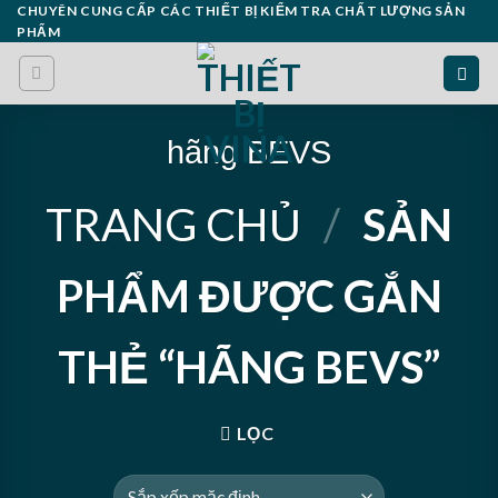
Skip
CHUYÊN CUNG CẤP CÁC THIẾT BỊ KIỂM TRA CHẤT LƯỢNG SẢN
PHẨM
to
content
hãng BEVS
TRANG CHỦ
/
SẢN
PHẨM ĐƯỢC GẮN
THẺ “HÃNG BEVS”
LỌC