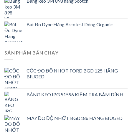
Băng keo 3M 898 hãng Scotch
Bút Đo Dyne Hãng Arcotest Dòng Organic
SẢN PHẨM BÁN CHẠY
CỐC ĐO ĐỘ NHỚT FORD BGD 125 HÃNG
BIUGED
BĂNG KEO IPG 51596 KIỂM TRA BÁM DÍNH
MÁY ĐO ĐỘ NHỚT BGD186 HÃNG BIUGED