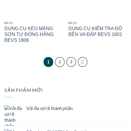
BEVS
BEVS
DỤNG CỤ KÉO MÀNG
DỤNG CỤ KIỂM TRA ĐỘ
SƠN TỰ ĐỘNG HÃNG
BỀN VA ĐẬP BEVS 1601
BEVS 1806
1
2
3
SẢN PHẨM MỚI
Vải đa sợi 8 thành phần