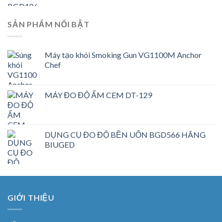
SẢN PHẨM NỔI BẬT
Máy tạo khói Smoking Gun VG1100M Anchor
Chef
MÁY ĐO ĐỘ ẨM CEM DT-129
DỤNG CỤ ĐO ĐỘ BỀN UỐN BGD566 HÃNG
BIUGED
GIỚI THIỆU