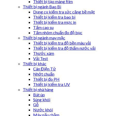
Thiết bị tạo màng film
Thiết bị ngành Bao Bì
Dụng cụ kiểm tra sức căng bề mặt
Thiết bị kiểm tra bao bì
Thiết bị kiểm tra mực in
Tấm cao su
Tấm nhôm chuẩn đo độ bục
Thiết bị ngành may mặc
Thiết bị kiểm tra độ bền màu vải
Thiết bị kiểm tra độ thấm nước vải
Thước xám
Vải Test
Thiết bị khác
Cân Điện Tử
Nhớt chuẩn
Thiết bị đo PH
Thiết bị kiểm tra UV
Thiết bị nhà hàng
Bát úp
Súng khói
Gỗ
Nước khói
Máy nấu chậm