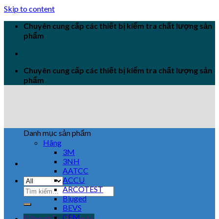
Skip to content
Chuyên cung cấp các thiết bị kiểm tra chất lượng sản
phẩm
Chuyên cung cấp các thiết bị kiểm tra chất lượng sản
phẩm
Danh mục sản phẩm
Hãng
3M
3NH
AATCC
ACCU
ARCOTEST
Biuged
BEVS
CEM
Đăng nhập / Đăng ký