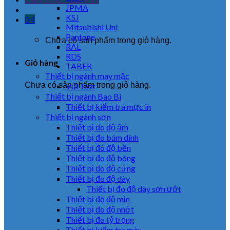
JPMA
KSJ
0
₫
Mitsubishi Uni
Pantone
Chưa có sản phẩm trong giỏ hàng.
RAL
RDS
Giỏ hàng
TABER
Thiết bị ngành may mặc
Chưa có sản phẩm trong giỏ hàng.
Vải Test
Thiết bị ngành Bao Bì
Thiết bị kiểm tra mực in
Thiết bị ngành sơn
Thiết bị đo độ ẩm
Thiết bị đo bám dính
Thiết bị đô độ bền
Thiết bị đo độ bóng
Thiết bị đo độ cứng
Thiết bị đo độ dày
Thiết bị đo độ dày sơn ướt
Thiết bị đô độ mịn
Thiết bị đo độ nhớt
Thiết bị đo tỷ trọng
Thiết bị kiểm tra màu