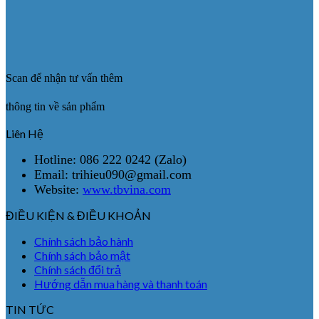
Scan để nhận tư vấn thêm
thông tin về sản phẩm
Liên Hệ
Hotline: 086 222 0242 (Zalo)
Email: trihieu090@gmail.com
Website:
www.tbvina.com
ĐIỀU KIỆN & ĐIỀU KHOẢN
Chính sách bảo hành
Chính sách bảo mật
Chính sách đổi trả
Hướng dẫn mua hàng và thanh toán
TIN TỨC