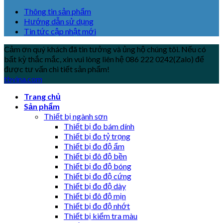
Thông tin sản phẩm
Hướng dẫn sử dụng
Tin tức cập nhật mới
Cảm ơn quý khách đã tin tưởng và ủng hộ chúng tôi. Nếu có
bất kỳ thắc mắc, xin vui lòng liên hệ 086 222 0242(Zalo) để
được tư vấn chi tiết sản phẩm!
tbvina.com
Trang chủ
Sản phẩm
Thiết bị ngành sơn
Thiết bị đo bám dính
Thiết bị đo tỷ trọng
Thiết bị đo độ ẩm
Thiết bị đô độ bền
Thiết bị đo độ bóng
Thiết bị đo độ cứng
Thiết bị đo độ dày
Thiết bị đô độ mịn
Thiết bị đo độ nhớt
Thiết bị kiểm tra màu