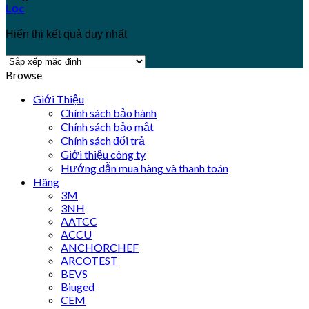
Lọc
Hiển thị kết quả duy nhất
Browse
Giới Thiệu
Chính sách bảo hành
Chính sách bảo mật
Chính sách đổi trả
Giới thiệu công ty
Hướng dẫn mua hàng và thanh toán
Hãng
3M
3NH
AATCC
ACCU
ANCHORCHEF
ARCOTEST
BEVS
Biuged
CEM