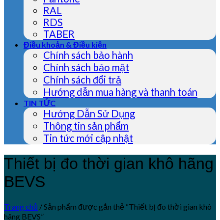
RAL
RDS
TABER
Điều khoản & Điều kiện
Chính sách bảo hành
Chính sách bảo mật
Chính sách đổi trả
Hướng dẫn mua hàng và thanh toán
TIN TỨC
Hướng Dẫn Sử Dụng
Thông tin sản phẩm
Tin tức mới cập nhật
Thiết bị đo thời gian khô hãng
BEVS
Trang chủ
/
Sản phẩm được gắn thẻ “Thiết bị đo thời gian khô
hãng BEVS”