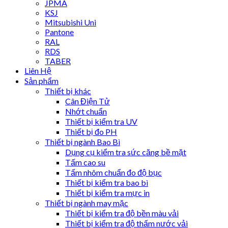
JPMA
KSJ
Mitsubishi Uni
Pantone
RAL
RDS
TABER
Liên Hệ
Sản phẩm
Thiết bị khác
Cân Điện Tử
Nhớt chuẩn
Thiết bị kiểm tra UV
Thiết bị đo PH
Thiết bị ngành Bao Bì
Dụng cụ kiểm tra sức căng bề mặt
Tấm cao su
Tấm nhôm chuẩn đo độ bục
Thiết bị kiểm tra bao bì
Thiết bị kiểm tra mực in
Thiết bị ngành may mặc
Thiết bị kiểm tra độ bền màu vải
Thiết bị kiểm tra độ thấm nước vải