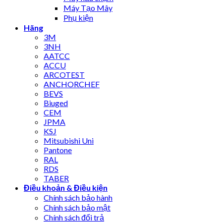
Máy Tạo Mây
Phụ kiện
Hãng
3M
3NH
AATCC
ACCU
ARCOTEST
ANCHORCHEF
BEVS
Biuged
CEM
JPMA
KSJ
Mitsubishi Uni
Pantone
RAL
RDS
TABER
Điều khoản & Điều kiện
Chính sách bảo hành
Chính sách bảo mật
Chính sách đổi trả