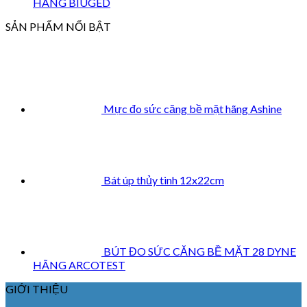
HÃNG BIUGED
SẢN PHẨM NỔI BẬT
Mực đo sức căng bề mặt hãng Ashine
Bát úp thủy tinh 12x22cm
BÚT ĐO SỨC CĂNG BỀ MẶT 28 DYNE
HÃNG ARCOTEST
GIỚI THIỆU