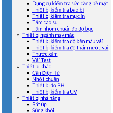
Dụng cụ kiểm tra sức căng bề mặt
Thiết bị kiểm tra bao bì
Thiết bị kiểm tra mực in
Tấm cao su
Tấm nhôm chuẩn đo độ bục
Thiết bị ngành may mặc
Thiết bị kiểm tra độ bền màu vải
Thiết bị kiểm tra độ thấm nước vải
Thước xám
Vải Test
Thiết bị khác
Cân Điện Tử
Nhớt chuẩn
Thiết bị đo PH
Thiết bị kiểm tra UV
Thiết bị nhà hàng
Bát úp
Súng khói