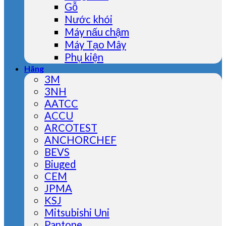
Gỗ
Nước khói
Máy nấu chậm
Máy Tạo Mây
Phụ kiện
Hãng
3M
3NH
AATCC
ACCU
ARCOTEST
ANCHORCHEF
BEVS
Biuged
CEM
JPMA
KSJ
Mitsubishi Uni
Pantone